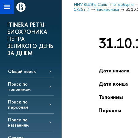
НИУ ВШЭ в Санкт-Петербурге
1725 гг.)
Биохроника
31.10.
ITINERA PETRI:
БИОХРОНИКА
31.10.
ПЕТРА
ВЕЛИКОГО ДЕНЬ
ЗА ДНЕМ
Дата начала
Общий поиск
Дата конца
Поиск по
топонимам
Топонимы
Поиск по
персонам
Персоны
Поиск по
названиям
Список