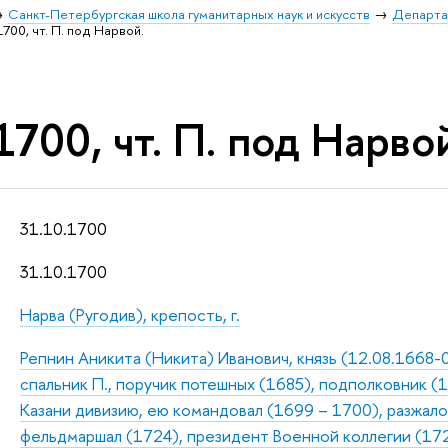
Санкт-Петербургская школа гуманитарных наук и искусств
Департа
1700, чт. П. под Нарвой.
1700, чт. П. под Нарво
31.10.1700
31.10.1700
Нарва (Ругодив), крепость, г.
Репнин Аникита (Никита) Иванович, князь (12.08.1668-
спальник П., поручик потешных (1685), подполковник (
Казани дивизию, ею командовал (1699 – 1700), разжало
фельдмаршал (1724), президент Военной коллегии (172