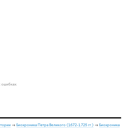
 ошибках.
стории
→
Биохроника Петра Великого (1672-1725 гг.)
→
Биохроника