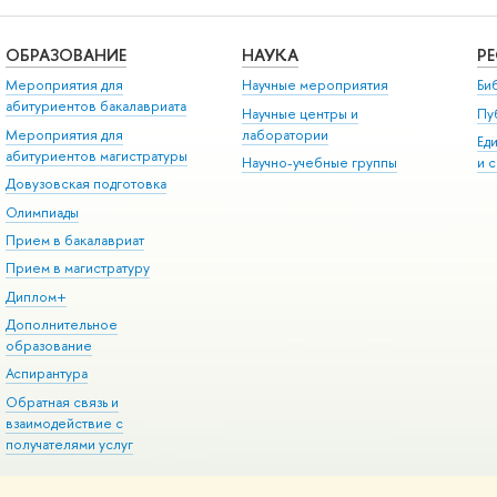
ОБРАЗОВАНИЕ
НАУКА
Р
Мероприятия для
Научные мероприятия
Би
абитуриентов бакалавриата
Научные центры и
Пу
Мероприятия для
лаборатории
Ед
абитуриентов магистратуры
Научно-учебные группы
и 
Довузовская подготовка
Олимпиады
Прием в бакалавриат
Прием в магистратуру
Диплом+
Дополнительное
образование
Аспирантура
Обратная связь и
взаимодействие с
получателями услуг