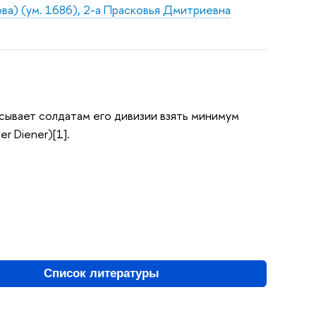
ова) (ум. 1686), 2-а Прасковья Дмитриевна
писывает солдатам его дивизии взять минимум
er Diener)[1].
Список литературы