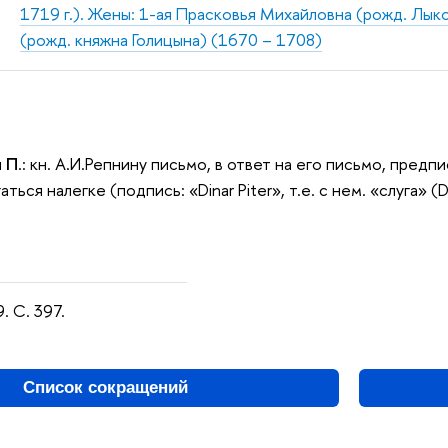
1719 г.). Жены: 1-ая Прасковья Михайловна (рожд. Лык
(рожд. княжна Голицына) (1670 – 1708)
и П
.: кн. А.И.Репнину письмо, в ответ на его письмо, пред
ться налегке (подпись: «Dinar Piter», т.е. с нем. «слуга» (D
. С. 397.
Список сокращений