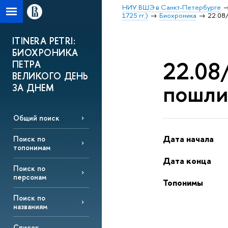
НИУ ВШЭ в Санкт-Петербурге
1725 гг.)
Биохроника
22.08/
ITINERA PETRI:
БИОХРОНИКА
22.08/
ПЕТРА
ВЕЛИКОГО ДЕНЬ
пошли
ЗА ДНЕМ
Общий поиск
Дата начала
Поиск по
топонимам
Дата конца
Поиск по
персонам
Топонимы
Поиск по
названиям
Список