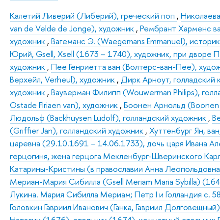
Калетий Ливерий (Либерий), греческий поп
,
Николаева
van de Velde de Jonge), художник
,
Рембрант Харменс ван
художник
,
Вагеманс Э. (Waegemans Emmanuel), истори
Юрий, Gsell, Xsell (1673 – 1740), художник, при дворе П.
художник
,
Пее Генриетта ван (Волтерс-ван-Пее), худ
Верхейл, Verheul), художник
,
Дирк Арноут, голладский
художник
,
Вауверман Филипп (Wouwerman Philips), гол
Ostade Flriaen van), художник
,
Боонен Арнольд (Boonen 
Людольф (Backhuysen Ludolf), голландский художник
,
В
(Griffier Jan), голландский художник
,
Хуттенбург Ян, ва
царевна (29.10.1691 – 14.06.1733), дочь царя Ивана 
герцогиня, жена герцога Мекленбург-Шверинского Карл
Катарины-Кристины (в православии Анна Леопольдовна 
Мериан-Мария Сибилла (Gsell Meriam Maria Sybilla) (164
Лукина. Мария Сибилла Мериам; Петр I и Голландия с. 5
Головкин Гавриил Иванович (Ганка, Гавриил Долговещны
Наталии (1676), стольник (1674), комнатный стольник П