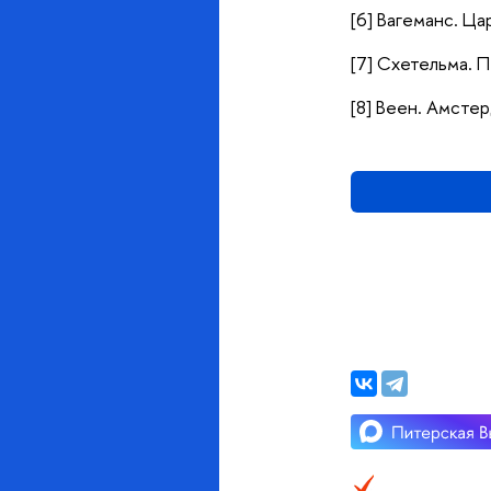
[6] Вагеманс. Цар
[7] Схетельма. П
[8] Веен. Амсте