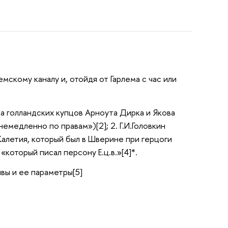
емскому каналу и, отойдя от Гарлема с час или
а голландских купцов Арноута Дирка и Якова
емедленно по правам»)[2]; 2. Г.И.Головкин
Калетия, который был в Шверине при герцоги
«который писал персону Е.ц.в.»[4]*.
вы и ее параметры[5]