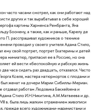
«он часто часами смотрел, как они работают над
кисти других и так вырабатывал в себе хороший
етергофа картины Харменса Рембранта, Яна
ьду Боонену, а также, как и раньше, Карелу де
 что П. расспрашивал художников о технике
ремени проводил у своего учителя Адама Стило,
ал ему свой портрет, портрет Екатерины и детей
тера миниатюр, пригласил ее в Россию, но она
воляет ей вести «беспокойную и рабскую жизнь
о два часа сидеть раз двадцать, отказался. Часто
Георга Кселя, мастера натюрмортов с плодами и
Он был женат на дочери Марии Сибиллы-Мериан.
е отдавал работам Людовика Бакхейзена и
 Адама Стило И.Н.Никитина, А.М.Матвеева и др.
VIII в. была лишь жалким отражением живописи
лся, прежде всего художниками-маринистами и