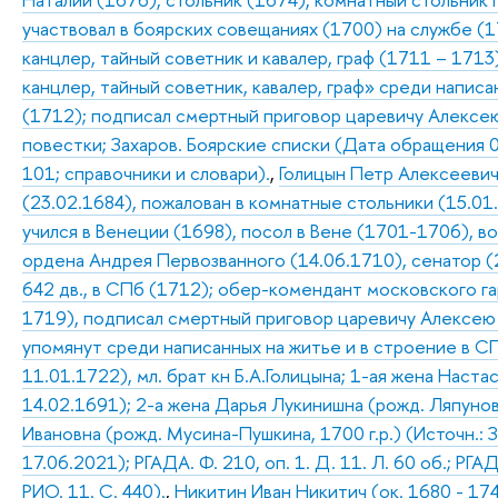
участвовал в боярских совещаниях (1700) на службе (1
канцлер, тайный советник и кавалер, граф (1711 – 1713
канцлер, тайный советник, кавалер, граф» среди написа
(1712); подписал смертный приговор царевичу Алексею 
повестки; Захаров. Боярские списки (Дата обращения 0
101; справочники и словари).
,
Голицын Петр Алексеевич
(23.02.1684), пожалован в комнатные стольники (15.01.
учился в Венеции (1698), посол в Вене (1701-1706), в
ордена Андрея Первозванного (14.06.1710), сенатор (2
642 дв., в СПб (1712); обер-комендант московского га
1719), подписал смертный приговор царевичу Алексею (
упомянут среди написанных на житье и в строение в СП
11.01.1722), мл. брат кн Б.А.Голицына; 1-ая жена Наста
14.02.1691); 2-а жена Дарья Лукинишна (рожд. Ляпунова
Ивановна (рожд. Мусина-Пушкина, 1700 г.р.) (Источн.:
17.06.2021); РГАДА. Ф. 210, оп. 1. Д. 11. Л. 60 об.; РГАД
РИО. 11. С. 440).
,
Никитин Иван Никитич (ок. 1680 - 174