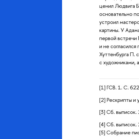
ценил Людвига Б
основательно по
устроил мастерск
картины. У Адама
первой встречи 
и не согласился 
Хуттенбурга П. 
с художниками,
[1] ГСВ. 1. С. 622
[2] Рескрипты и у
[3] Сб. выписок. 
[4] Сб. выписок. 
[5] Собрание пис