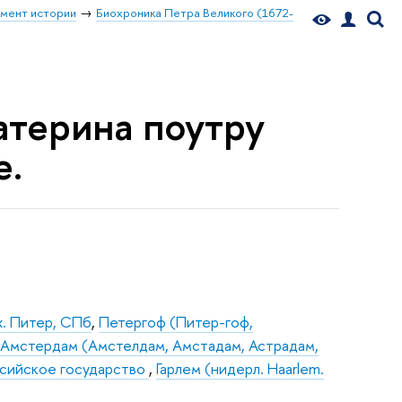
мент истории
Биохроника Петра Великого (1672-
катерина поутру
е.
х. Питер, СПб
,
Петергоф (Питер-гоф,
,
Амстердам (Амстелдам, Амстадам, Астрадам,
ссийское государство
,
Гарлем (нидерл. Haarlem.