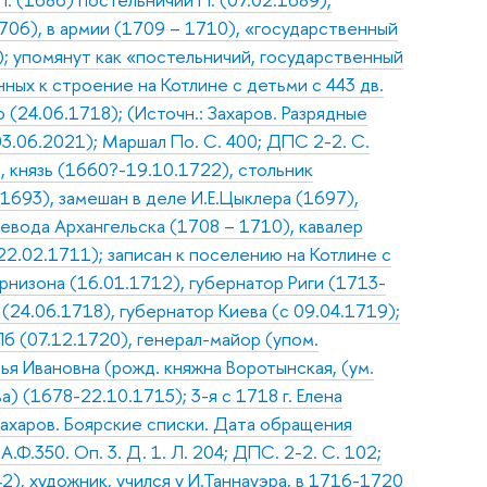
706), в армии (1709 – 1710), «государственный
); упомянут как «постельничий, государственный
нных к строение на Котлине с детьми с 443 дв.
(24.06.1718); (Источн.: Захаров. Разрядные
3.06.2021); Маршал По. С. 400; ДПС 2-2. С.
, князь (1660?-19.10.1722), стольник
1693), замешан в деле И.Е.Цыклера (1697),
оевода Архангельска (1708 – 1710), кавалер
2.02.1711); записан к поселению на Котлине с
рнизона (16.01.1712), губернатор Риги (1713-
24.06.1718), губернатор Киева (с 09.04.1719);
б (07.12.1720), генерал-майор (упом.
сья Ивановна (рожд. княжна Воротынская, (ум.
) (1678-22.10.1715); 3-я с 1718 г. Елена
 Захаров. Боярские списки. Дата обращения
А.Ф.350. Оп. 3. Д. 1. Л. 204; ДПС. 2-2. С. 102;
2), художник, учился у И.Таннауэра, в 1716-1720