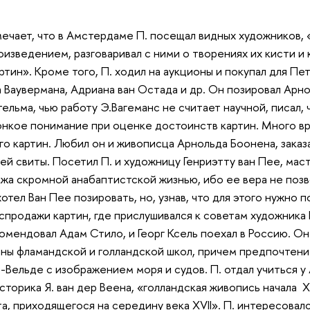
мечает, что в Амстердаме П. посещал видных художников, 
оизведением, разговаривал с ними о творениях их кисти и 
артин». Кроме того, П. ходил на аукционы и покупал для П
 Ваувермана, Адриана ван Остада и др. Он позировал Арнол
тельма, чью работу Э.Вагеманс не считает научной, писал,
тонкое понимание при оценке достоинств картин. Много в
ого картин. Любил он и живописца Арнольда Боонена, заказ
оей свиты. Посетил П. и художницу Генриэтту ван Пее, мас
ожа скромной анабаптистской жизнью, ибо ее вера не поз
отел Ван Пее позировать, но, узнав, что для этого нужно п
спродажи картин, где прислушивался к советам художника 
комендовал Адам Стило, и Георг Ксель поехал в Россию. 
ины фламандской и голландской школ, причем предпочтени
-Вельде с изображением моря и судов. П. отдал учиться у
сторика Я. ван дер Веена, «голландская живопись начала X
а, приходящегося на середину века XVII». П. интересова