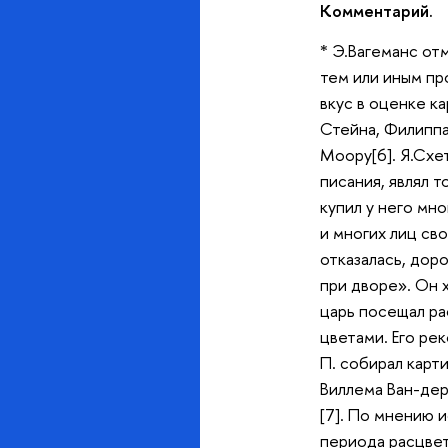
Комментарий.
* Э.Вагеманс от
тем или иным пр
вкус в оценке к
Стейна, Филиппа
Моору[6]. Я.Схе
писания, являл 
купил у него мн
и многих лиц св
отказалась, дор
при дворе». Он х
царь посещал ра
цветами. Его ре
П. собирал карт
Виллема Ван-дер
[7]. По мнению и
периода расцвет