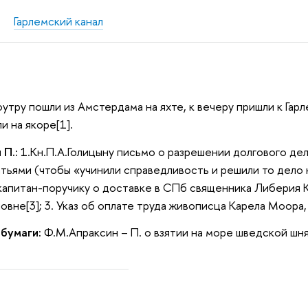
Гарлемский канал
оутру пошли из Амстердама на яхте, к вечеру пришли к Гарл
и на якоре[1].
 П.:
1.Кн.П.А.Голицыну письмо о разрешении долгового дел
тьями (чтобы «учинили справедливость и решили то дело н
 капитан-поручику о доставке в СПб священника Либерия 
вне[3]; 3. Указ об оплате труда живописца Карела Моора, 
 бумаги:
Ф.М.Апраксин – П. о взятии на море шведской шня