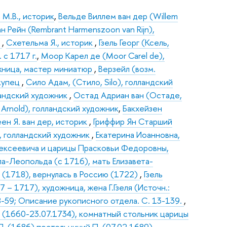
 М.В., историк
,
Вельде Виллем ван дер (Willem
 Рейн (Rembrant Harmenszoon van Rijn),
к
,
Схетельма Я., историк
,
Гзель Георг (Ксель,
 с 1717 г.
,
Моор Карел де (Moor Carel de),
ожница, мастер миниатюр
,
Верзейл (возм.
 купец
,
Сило Адам, (Стило, Silo), голландский
ландский художник
,
Остад Адриан ван (Остаде,
Arnold), голландский художник
,
Бакхейзен
еен Я. ван дер, историк
,
Гриффир Ян Старший
н, голландский художник
,
Екатерина Иоанновна,
Алексеевича и царицы Прасковьи Федоровны,
а-Леопольда (с 1716), мать Елизавета-
(1718), вернулась в Россию (1722)
,
Гзель
7 – 1717), художница, жена Г.Гзеля (Источн.:
8-59; Описание рукописного отдела. С. 13-139.
,
й) (1660-23.07.1734), комнатный стольник царицы
. (1686) постельничий П. (07.02.1689),