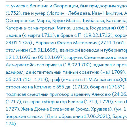
гг. учился в Венеции и Флоренции, был придворным худо
(1732), где и умер (Источн.: Лебедева. Иван Никитин,
(Скавронская Марта, Крузе Марта, Трубачева, Катерина
Катерина-сама-третья, Матка, царица, Государыня) (05.
царица (с марта 1711), в браке с П. (19.02.1712), коро
28.01.1725).
,
Апраксин Федор Матвеевич (27.11.1661 –
стольники (15.01.1693), двинской воевода и губернатор
12.12.1693 по 05.12.1697),поручик Семеновского полк
Адмиралтейского приказа (18.02.1700), адмирал и пре
адмирал, действительный тайный советник (май 1709),
06.02.1710 - 1719), граф (вместе с П.М.Апраксиным)(1
строение на Котлине с 355 дв. (1712), боярин (1713?),
подписал смертный приговор царевичу Алексею (24.06
(1717), генерал-губернатор Ревеля (1719, 1720), член 
1727). Жена Домна Богдановна (рожд. Хрущева), (ум. 17
Боярские списки. (Дата обращения 17.06.2021); Барсуков
174).