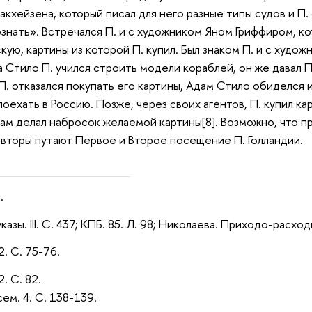
акхейзена, который писал для него разные типы судов и П
знать». Встречался П. и с художником Яном Гриффиром, к
ую, картины из которой П. купил. Был знаком П. и с худож
 Стило П. учился строить модели кораблей, он же давал П.
П. отказался покупать его картины, Адам Стило обиделся 
поехать в Россию. Позже, через своих агентов, П. купил к
сам делал набросок желаемой картины[8]. Возможно, что 
 авторы путают Первое и Второе посещение П. Голландии
.
казы. III. С. 437; КПБ. 85. Л. 98; Николаева. Приходо-расход
2. С. 75-76.
2. С. 82.
ем. 4. С. 138-139.