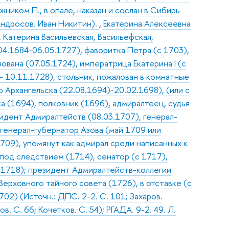
жником П., в опале, наказан и сослан в Сибирь
 Андросов. Иван Никитин).
,
Екатерина Алексеевна
, Катерина Васильевская, Васильефская,
04.1684-06.05.1727), фаворитка Петра (с 1703),
нована (07.05.1724), императрица Екатерина I (с
 10.11.1728), стольник, пожалован в комнатные
 Архангельска (22.08.1694)-20.02.1698), (или с
а (1694), полковник (1696), адмиралтеец, судья
зидент Адмиралтейств (08.03.1707), генерал-
 генерал-губернатор Азова (май 1709 или
709), упомянут как адмирал среди написанных к
 под следствием (1714), сенатор (с 1717),
.1718); президент Адмиралтейств-коллегии
Верховного тайного совета (1726), в отставке (с
02) (Источн.: ДПС. 2-2. С. 101; Захаров.
. С. 66; Кочетков. С. 54); РГАДА. 9-2. 49. Л.