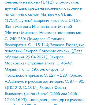
«немецкие законы» (1712), упомянут как
думный дьяк среди написанных к строение
на Котлине с сыном Матвеем с 91 дв.
(1712); думный дворянин (не позд. 1716).
Жена Матрена Ивановна, сын Матвей
(Источн: Милюков. Неизвестное послание.
С. 240-280; Демидова. Служилая
бюрократия. С. 113-114; Захаров. Разрядные
повестки; Захаров. Боярские списки. (Дата
обращения 29.04.2021); Захаров.
Московская служилая элита. С. 46-47;
Маршал По. С. 393; Белокуров. О
Посольском приказе. С. 127 – 128; Юркин.
А.А.Виниус и русская артиллерия. С. 87 – 90;
ДПС 2-2. С. 101).
,
Лефорт Франц
Яковлевич (Le Fort Franz) (1655 или 1656 –
12.03.1699), швейцарец, офицер на русской