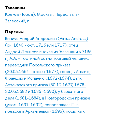
Топонимы
Кремль (Город). Москва
,
Переславль-
Залесский, г.
Персоны
Виниус Андрей Андреевич (Vinius Andreas)
(ок. 1640 - окт. 1716 или 1717), отец
Андрей Денисов выехал из Голландии в 7135
г., А.А. – гостиной сотни торговый человек,
переводчик Посольского приказа
(20.03.1664 – конец 1677), гонец в Англию,
Францию и Испанию (1672-1674), дьяк
Аптекарского приказа (30.12.1677, 1678-
20.03.1682 и 1686 -1690), у бархатного
дела (1681-1684), в Новгородском приказе
(упом. 1691-1692), сопровождал П. в
поездке в Архангельск (1693); посылка к