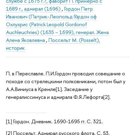
службе с 1675 г.?, фаворит П. примерно с
1689 г., адмирал (1696)
,
Гордон Петр
Иванович (Патрик-Леопольд Го́рдон оф
Охлухрис (Patrick Leopold Gordonof
Auchleuchries) (1635 – 1699), генерал. Жена
Алена Яковлевна
,
Поссельт М. (Posselt),
историк
П. в Переславле. П.И.Гордон проводил совещание о
походе со стрелецкими полковниками, потом был у
А.А.Виниуса в Кремле[1]. Заседание у
генералиссимуса и адмирала Ф.Я.Лефорта[2].
[1] Гордон. Дневник. 1690-1695 гг. С. 321.
[2] Поссельт. Адмирал русского флота. С. 53.