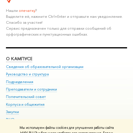
Нашли
опечатку
?
Выделите её, нажмите Ctrl+Enter и отправьте нам уведомление.
Спасибо за участие!
Сервис предназначен только для отправки сообщений об
орфографических и пунктуационных ошибках.
О КАМПУСЕ
ОБ
Сведения об образовательной организации
Мер
Руководство и структура
Мер
Подразделения
Дов
Преподаватели и сотрудники
Ол
Попечительский совет
При
Корпуса и общежития
При
Закупки
Ди
ВШЭ для студентов с ограниченными возможностями
До
здоровья и инвалидностью
Ас
Мы используем файлы cookies для улучшения работы сайта
Версия для слабовидящих