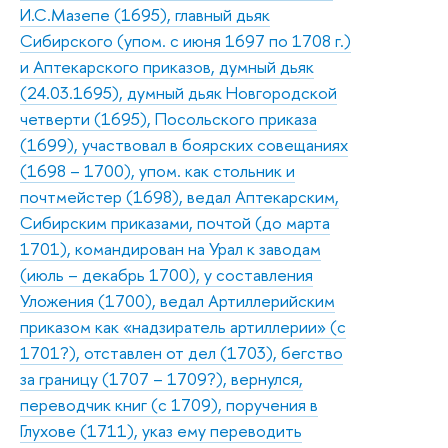
И.С.Мазепе (1695), главный дьяк
Сибирского (упом. с июня 1697 по 1708 г.)
и Аптекарского приказов, думный дьяк
(24.03.1695), думный дьяк Новгородской
четверти (1695), Посольского приказа
(1699), участвовал в боярских совещаниях
(1698 – 1700), упом. как стольник и
почтмейстер (1698), ведал Аптекарским,
Сибирским приказами, почтой (до марта
1701), командирован на Урал к заводам
(июль – декабрь 1700), у составления
Уложения (1700), ведал Артиллерийским
приказом как «надзиратель артиллерии» (с
1701?), отставлен от дел (1703), бегство
за границу (1707 – 1709?), вернулся,
переводчик книг (с 1709), поручения в
Глухове (1711), указ ему переводить