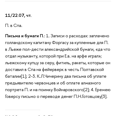
11/22.07, чт.
П. в Спа.
Письма и бумаги П.:
1. Записи о расходах: заплачено
голландскому капитану Форгасу за купленные для П.
в Льеже пол-дести александрийской бумаги, «да что
отдал музыканту, которой при Е.в. на арфе играл»;
льежскому купцу за серу, фитиль, ракеты, которые он
доставил в Спа на фейерверк в честь Полтавской
баталии[1]; 2-3. К.Л.Чичерину два письма об уплате
предьявителю червонцев и об оплате алмазного
портрета П. и на поимку Войнаровского[2]; 4. Еремею
Говерсу письмо о переводе денег П.Н.Готовцову[3].