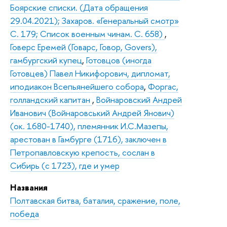
Боярские списки. (Дата обращения
29.04.2021); Захаров. «Генеральный смотр»
С. 179; Список военным чинам. С. 658)
,
Говерс Еремей (Говарс, Говор, Govers),
гамбургский купец
,
Готовцов (иногда
Готовцев) Павел Никифорович, дипломат,
иподиакон Всепьянейшего собора
,
Форгас,
голландский капитан
,
Войнаровский Андрей
Иванович (Войнаровський Андрей Янович)
(ок. 1680-1740), племянник И.С.Мазепы,
арестован в Гамбурге (1716), заключен в
Петропавловскую крепость, сослан в
Сибирь (с 1723), где и умер
Названия
Полтавская битва, баталия, сражение, поле,
победа