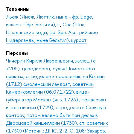
Топонимы
Льеж (Лиеж, Люттих, ныне - фр. Liége,
валлон. Lîdje. Бельгия), г.
,
Спа (Шпа,
Шпаданские воды, фр. Spа. Австрийские
Нидерланды, ныне Бельгия), курорт
Персоны
Чичерин Кирилл Лавреньевич, жилец (с
7205), царедворец, судья Поместного
приказа, определен к поселению на Котлин
(1712) смоленский ландрат, советник
Камер-коллегии (06.07.1722), вице-
губернатор Москвы (янв. 1723) , пожалован
в полковники (1729), определен в Соляную
контору, потом велено быть при делах в
Дворцовой канцелярии (1730), ст. советник
(1730) (Источн.: ДПС. 2-2. С. 108; Захаров.