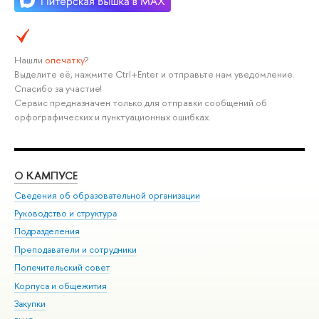
Нашли
опечатку
?
Выделите её, нажмите Ctrl+Enter и отправьте нам уведомление.
Спасибо за участие!
Сервис предназначен только для отправки сообщений об
орфографических и пунктуационных ошибках.
О КАМПУСЕ
ОБ
Сведения об образовательной организации
Мер
Руководство и структура
Мер
Подразделения
Дов
Преподаватели и сотрудники
Ол
Попечительский совет
При
Корпуса и общежития
При
Закупки
Ди