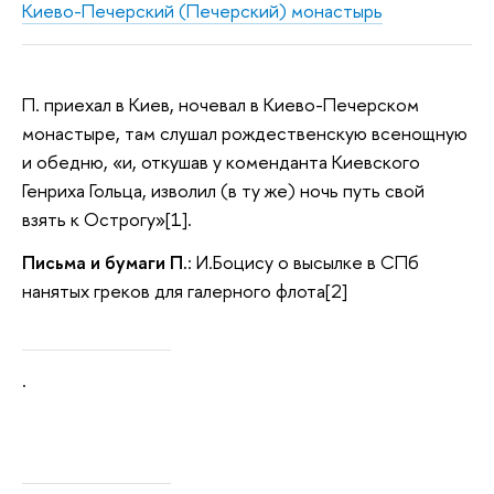
Киево-Печерский (Печерский) монастырь
П. приехал в Киев, ночевал в Киево-Печерском
монастыре, там слушал рождественскую всенощную
и обедню, «и, откушав у коменданта Киевского
Генриха Гольца, изволил (в ту же) ночь путь свой
взять к Острогу»[1].
Письма и бумаги П.
: И.Боцису о высылке в СПб
нанятых греков для галерного флота[2]
.