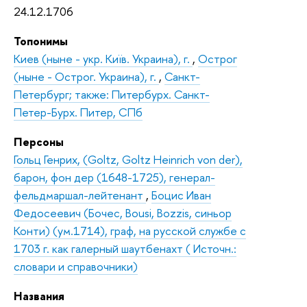
24.12.1706
Топонимы
Киев (ныне - укр. Київ. Украина), г.
,
Острог
(ныне - Острог. Украина), г.
,
Санкт-
Петербург; также: Питербурх. Санкт-
Петер-Бурх. Питер, СПб
Персоны
Гольц Генрих, (Goltz, Goltz Heinrich von der),
барон, фон дер (1648-1725), генерал-
фельдмаршал-лейтенант
,
Боцис Иван
Федосеевич (Бочес, Bousi, Bozzis, синьор
Конти) (ум.1714), граф, на русской службе с
1703 г. как галерный шаутбенахт ( Источн.:
словари и справочники)
Названия