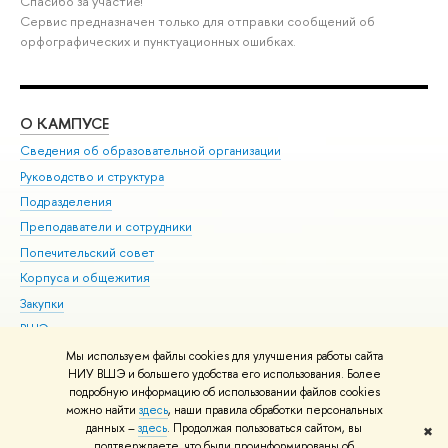
Спасибо за участие!
Сервис предназначен только для отправки сообщений об
орфографических и пунктуационных ошибках.
О КАМПУСЕ
ОБ
Сведения об образовательной организации
Мер
Руководство и структура
Мер
Подразделения
Дов
Преподаватели и сотрудники
Ол
Попечительский совет
При
Корпуса и общежития
При
Закупки
Ди
ВШЭ для студентов с ограниченными возможностями
До
здоровья и инвалидностью
Ас
Мы используем файлы cookies для улучшения работы сайта
Версия для слабовидящих
НИУ ВШЭ и большего удобства его использования. Более
Обр
подробную информацию об использовании файлов cookies
Единая платежная страница
можно найти
здесь
, наши правила обработки персональных
данных –
здесь
. Продолжая пользоваться сайтом, вы
✖
Редактору
подтверждаете, что были проинформированы об