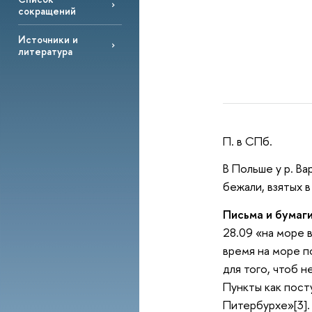
сокращений
Источники и
литература
П. в СПб.
В Польше у р. Ва
бежали, взятых 
Письма и бумаг
28.09 «на море 
время на море п
для того, чтоб н
Пункты как пост
Питербурхе»[3].