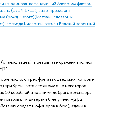
., вице-адмирал, командующий Азовским флотом
Казань (1714-1715), вице-президент
на (рожд. Фоогт)(Источн.: словари и
f), воевода Киевский, гетман Великий коронный
 (станиславцев), в результате сражения поляки
»[1].
то же число, о трех фрегатах шведских, которые
блях) при Кроншлоте стоящему еще некоторое
них 10 кораблей и над ними доброго командира
и говаривал, и диверзии б не учинил»[2]; 2.
ействиях солдат и офицеров в бою), «даны в