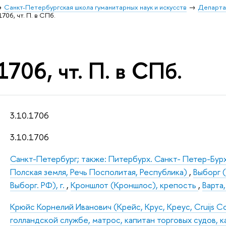
Санкт-Петербургская школа гуманитарных наук и искусств
Департа
1706, чт. П. в СПб.
1706, чт. П. в СПб.
3.10.1706
3.10.1706
Санкт-Петербург; также: Питербурх. Санкт- Петер-Бур
Полская земля, Речь Посполитая, Республика)
,
Выборг (
Выборг. РФ), г.
,
Кроншлот (Кроншлос), крепость
,
Варта,
Крюйс Корнелий Иванович (Крейс, Крус, Креус, Cruijs Co
голландской службе, матрос, капитан торговых судов,