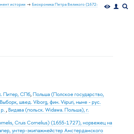
мент истории
Биохроника Петра Великого (1672-
х. Питер, СПб
,
Польша (Полское государство,
Выборк, швед. Viborg, фин. Viipuri, ныне - рус.
 р.
,
Видава (польск. Widawa. Польша), г.
rnelis, Cruis Cornelius) (1655-1727), норвежец на
 капер, унтер-экипажмейстер Амстердамского