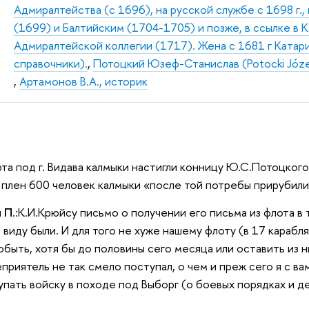
Адмиралтейства (с 1696), на русской службе с 1698 г
(1699) и Балтийским (1704-1705) и позже, в ссылке в 
Адмиралтейской коллегии (1717). Жена с 1681 г Катари
справочники).
,
Потоцкий Юзеф-Станислав (Potocki Józe
,
Артамонов В.А., историк
рта под г. Видава калмыки настигли конницу Ю.С.Потоцкого
в плен 600 человек калмыки «после той потребы прирубили
и П
.:К.И.Крюйсу письмо о получении его письма из флота в 
в виду были. И для того не хуже нашему флоту (в 17 кара
обыть, хотя бы до половины сего месяца или оставить из 
еприятель не так смело поступал, о чем и преж сего я с вам
упать войску в походе под Выборг (о боевых порядках и д