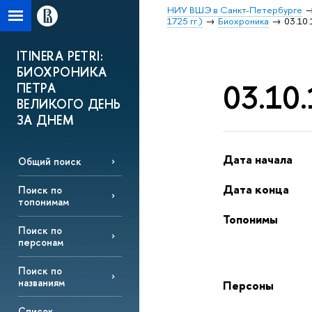
НИУ ВШЭ в Санкт-Петербурге
1725 гг.)
Биохроника
03.10.
ITINERA PETRI:
БИОХРОНИКА
03.10.
ПЕТРА
ВЕЛИКОГО ДЕНЬ
ЗА ДНЕМ
Дата начала
Общий поиск
Дата конца
Поиск по
топонимам
Топонимы
Поиск по
персонам
Поиск по
названиям
Персоны
Список