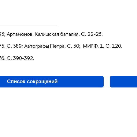
193; Артамонов. Калишская баталия. С. 22-23.
75. С. 389; Автографы Петра. С. 30; МИРФ. 1. С. 120.
76. С. 390-392.
Список сокращений