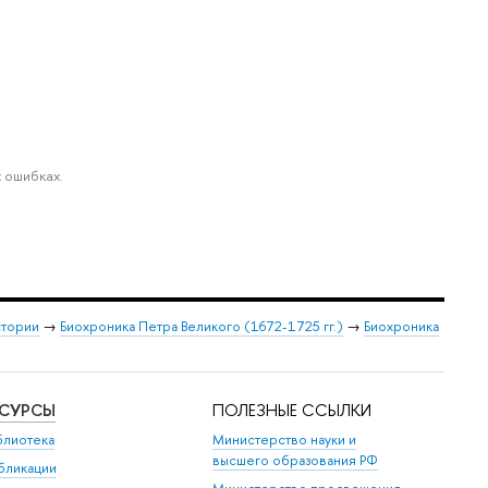
 ошибках.
стории
→
Биохроника Петра Великого (1672-1725 гг.)
→
Биохроника
ЕСУРСЫ
ПОЛЕЗНЫЕ ССЫЛКИ
блиотека
Министерство науки и
высшего образования РФ
бликации