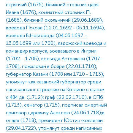
стряпчий (1675), ближний стольник царя
Ивана (1676), комнатный стольник П.
(1686), ближний окольничий (29.06.1689),
воевода Пскова (12.01.1692 - 05.11.1694),
воевода В.Новгорода (04.03.1697 –
13.03.1699 или 1700), ладожский воевода и
командир корпуса, воевавшего в Ингрии
(1702 – 1705), воевода Астрахани (1707-
1708), пожалован в бояре (22.01.1710),
губернатор Казани (1708 или 1710 - 1713),
упомянут как казанский губернатор среди
написанных к строение на Котлине с сыном
с 484 дв. (1712); граф (22.02.1710), в СПб
(1713), сенатор (1715), подписал смертный
приговор царевичу Алексею (24.06.1718);в
опале (1718), президент Юстиц-коллегии
(29.04.1722), упомянут среди написанных