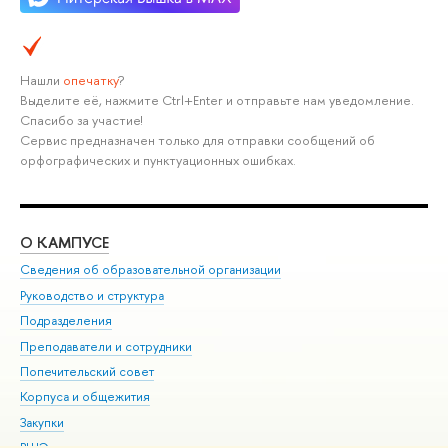
Нашли
опечатку
?
Выделите её, нажмите Ctrl+Enter и отправьте нам уведомление.
Спасибо за участие!
Сервис предназначен только для отправки сообщений об
орфографических и пунктуационных ошибках.
О КАМПУСЕ
ОБ
Сведения об образовательной организации
Мер
Руководство и структура
Мер
Подразделения
Дов
Преподаватели и сотрудники
Ол
Попечительский совет
При
Корпуса и общежития
При
Закупки
Ди
ВШЭ для студентов с ограниченными возможностями
До