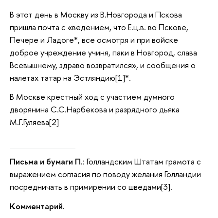
В этот день в Москву из В.Новгорода и Пскова
пришла почта с «ведением, что Е.ц.в. во Пскове,
Печере и Ладоге*, все осмотря и при войске
доброе учреждение учиня, паки в Новгород, слава
Всевышнему, здраво возвратился», и сообщения о
налетах татар на Эстляндию[1]*.
В Москве крестный ход с участием думного
дворянина С.С.Нарбекова и разрядного дьяка
М.Г.Гуляева[2]
Письма и бумаги П.
: Голландским Штатам грамота с
выражением согласия по поводу желания Голландии
посредничать в примирении со шведами[3].
Комментарий.