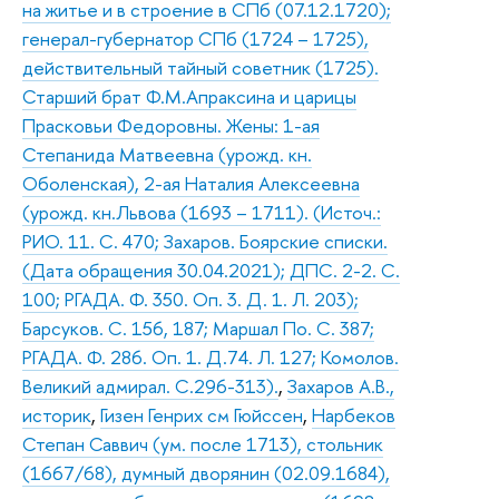
на житье и в строение в СПб (07.12.1720);
генерал-губернатор СПб (1724 – 1725),
действительный тайный советник (1725).
Старший брат Ф.М.Апраксина и царицы
Прасковьи Федоровны. Жены: 1-ая
Степанида Матвеевна (урожд. кн.
Оболенская), 2-ая Наталия Алексеевна
(урожд. кн.Львова (1693 – 1711). (Источ.:
РИО. 11. С. 470; Захаров. Боярские списки.
(Дата обращения 30.04.2021); ДПС. 2-2. С.
100; РГАДА. Ф. 350. Оп. 3. Д. 1. Л. 203);
Барсуков. С. 156, 187; Маршал По. С. 387;
РГАДА. Ф. 286. Оп. 1. Д.74. Л. 127; Комолов.
Великий адмирал. С.296-313).
,
Захаров А.В.,
историк
,
Гизен Генрих см Гюйссен
,
Нарбеков
Степан Саввич (ум. после 1713), стольник
(1667/68), думный дворянин (02.09.1684),