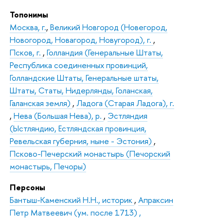
Топонимы
Москва, г.
,
Великий Новгород (Новегород,
Новогород, Новагород, Новугород), г.
,
Псков, г.
,
Голландия (Генеральные Штаты,
Республика соединенных провинций,
Голландские Штаты, Генеральные штаты,
Штаты, Статы, Нидерлянды, Голанская,
Галанская земля)
,
Ладога (Старая Ладога), г.
,
Нева (Большая Нева), р.
,
Эстляндия
(Ыстляндию, Естляндская провинция,
Ревельская губерния, ныне - Эстония)
,
Псково-Печерский монастырь (Печорский
монастырь, Печоры)
Персоны
Бантыш-Каменский Н.Н., историк
,
Апраксин
Петр Матвеевич (ум. после 1713) ,