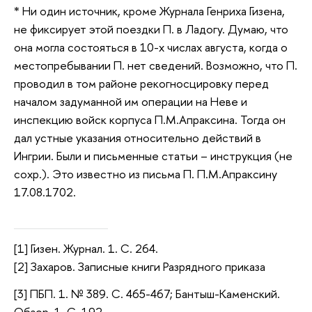
* Ни один источник, кроме Журнала Генриха Гизена,
не фиксирует этой поездки П. в Ладогу. Думаю, что
она могла состояться в 10-х числах августа, когда о
местопребывании П. нет сведений. Возможно, что П.
проводил в том районе рекогносцировку перед
началом задуманной им операции на Неве и
инспекцию войск корпуса П.М.Апраксина. Тогда он
дал устные указания относительно действий в
Ингрии. Были и письменные статьи – инструкция (не
сохр.). Это известно из письма П. П.М.Апраксину
17.08.1702.
[1] Гизен. Журнал. 1. С. 264.
[2] Захаров. Записные книги Разрядного приказа
[3] ПБП. 1. № 389. С. 465-467; Бантыш-Каменский.
Обзор. 1. С. 192.