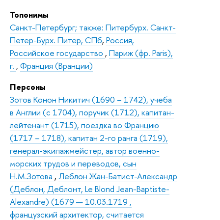
Топонимы
Санкт-Петербург; также: Питербурх. Санкт-
Петер-Бурх. Питер, СПб
,
Россия,
Российское государство
,
Париж (фр. Paris),
г.
,
Франция (Вранции)
Персоны
Зотов Конон Никитич (1690 – 1742), учеба
в Англии (с 1704), поручик (1712), капитан-
лейтенант (1715), поездка во Францию
(1717 – 1718), капитан 2-го ранга (1719),
генерал-экипажмейстер, автор военно-
морских трудов и переводов, сын
Н.М.Зотова
,
Леблон Жан-Батист-Александр
(Деблон, Деблонт, Le Blond Jean-Baptiste-
Alexandre) (1679 — 10.03.1719 ,
французский архитектор, считается