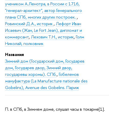
учеником А.Ленотра, в России с 1716,
"генерал-архитект", автор Генерального
плана СПб, многих других построек.
,
Ровинский Д.А., историк
,
Лефорт Иван
Исаeвич (Жан, Le Fort Jean), дипломат и
коммерсант
,
Лехович Т.Н., историк
,
Голм
Николай, полковник
Названия
Зимний дом (Государский дом, Государев
дом, Государев двор, Зимний двор,
государевы хоромы). СПб.
,
Гобеленов
мануфактура (Lа Manufacture nationale des
Gobelins), Avenue des Gobelins. Париж
П. в СПб, в Зимнем доме, слушал часы в токарне[1].