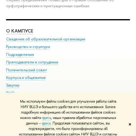
орфографических и пунктуационных ошибках.
О КАМПУСЕ
ОБ
Сведения об образовательной организации
Мер
Руководство и структура
Мер
Подразделения
Дов
Преподаватели и сотрудники
Ол
Попечительский совет
При
Корпуса и общежития
При
Закупки
Ди
ВШЭ для студентов с ограниченными возможностями
До
здоровья и инвалидностью
Ас
Мы используем файлы cookies для улучшения работы сайта
Версия для слабовидящих
НИУ ВШЭ и большего удобства его использования. Более
Обр
подробную информацию об использовании файлов cookies
Единая платежная страница
можно найти
здесь
, наши правила обработки персональных
данных –
здесь
. Продолжая пользоваться сайтом, вы
✖
Редактору
подтверждаете, что были проинформированы об
© НИУ ВШЭ 1993–2026
Адреса и контакты
Условия использования
использовании файлов cookies сайтом НИУ ВШЭ и согласны