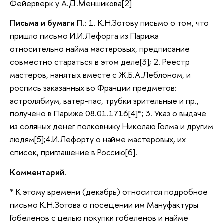
Фейерверк у А.Д.Меншикова[2]
Письма и бумаги П.
: 1. К.Н.Зотову письмо о том, что
пришло письмо И.И.Лефорта из Парижа
относительно найма мастеровых, предписание
совместно стараться в этом деле[3]; 2. Реестр
мастеров, нанятых вместе с Ж.Б.А.Леблоном, и
роспись заказанных во Франции предметов:
астролябиум, ватер-пас, трубки зрительные и пр.,
получено в Париже 08.01.1716[4]*; 3. Указ о выдаче
из соляных денег полковнику Николаю Голма и другим
людям[5];4.И.Лефорту о найме мастеровых, их
список, приглашение в Россию[6].
Комментарий.
* К этому времени (декабрь) относится подробное
письмо К.Н.Зотова о посещении им Мануфактуры
Гобеленов с целью покупки гобеленов и найме