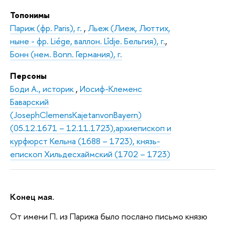
Топонимы
Париж (фр. Paris), г.
,
Льеж (Лиеж, Люттих,
ныне - фр. Liége, валлон. Lîdje. Бельгия), г.
,
Бонн (нем. Bonn. Германия), г.
Персоны
Боди А., историк
,
Иосиф-Клеменс
Баварский
(JosephClemensKajetanvonBayern)
(05.12.1671 – 12.11.1723),архиепископ и
курфюрст Кельна (1688 – 1723), князь-
епископ Хильдесхаймский (1702 – 1723)
Конец мая.
От имени П. из Парижа было послано письмо князю