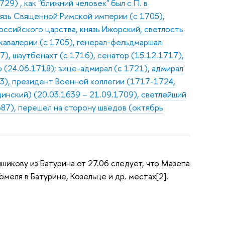
9) , как "ближний человек" был с П. в
нязь Священной Римской империи (с 1705),
оссийского царства, князь Ижорский, светлость
 кавалерии (с 1705), генерал-фельдмаршал
7), шаутбенахт (с 1716), сенатор (15.12.1717),
(24.06.1718); вице-адмирал (с 1721), адмирал
03), президент Военной коллегии (1717-1724,
инский) (20.03.1639 – 21.09.1709), светлейший
1687), перешел на сторону шведов (октябрь
ншикову из Батурина от 27.06 следует, что Мазепа
Гомеля в Батурине, Козельце и др. местах[2].