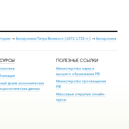
стории
→
Биохроника Петра Великого (1672-1725 гг.)
→
Биохроника
ЕСУРСЫ
ПОЛЕЗНЫЕ ССЫЛКИ
блиотека
Министерство науки и
высшего образования РФ
бликации
Министерство просвещения
иный архив экономических
РФ
социологических данных
Массовые открытые онлайн-
курсы