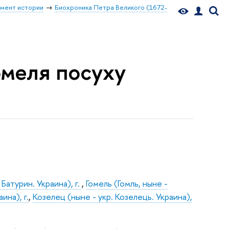
мент истории
Биохроника Петра Великого (1672-
Гомеля посуху
 Батурин. Украина), г.
,
Гомель (Гомль, ныне -
ина), г.
,
Козелец (ныне - укр. Козелець. Украина),