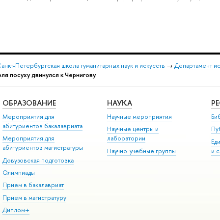
анкт-Петербургская школа гуманитарных наук и искусств
→
Департамент и
еля посуху двинулся к Чернигову.
ОБРАЗОВАНИЕ
НАУКА
Р
Мероприятия для
Научные мероприятия
Би
абитуриентов бакалавриата
Научные центры и
Пу
Мероприятия для
лаборатории
Ед
абитуриентов магистратуры
Научно-учебные группы
и 
Довузовская подготовка
Олимпиады
Прием в бакалавриат
Прием в магистратуру
Диплом+