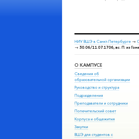
НИУ ВШЭ в Санкт-Петербурге
→
С
→
30.06/11.07.1706, вс. П. из Гом
О КАМПУСЕ
Сведения об
образовательной организации
Руководство и структура
Подразделения
Преподаватели и сотрудники
Попечительский совет
Корпуса и общежития
Закупки
ВШЭ для студентов с