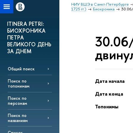
НИУ ВШЭ в Санкт-Петербурге
1725 гг.)
Биохроника
30.06/
ITINERA PETRI:
БИОХРОНИКА
30.06/
ПЕТРА
ВЕЛИКОГО ДЕНЬ
двинул
ЗА ДНЕМ
Общий поиск
Дата начала
Поиск по
топонимам
Дата конца
Поиск по
персонам
Топонимы
Поиск по
названиям
Список