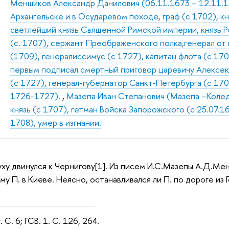
Меншиков Александр Данилович (06.11.1673 – 12.11.172
Архангельске и в Осударевом походе, граф (с 1702), к
светлейший князь Священной Римской империи, князь Р
(с. 1707), сержант Преображенского полка,генерал от
(1709), генералиссимус (с 1727), капитан флота (с 170
первым подписал смертный приговор царевичу Алексею 
(с 1727), генерал-губернатор Санкт-Петербурга (с 17
1726-1727).
,
Мазепа Иван Степанович (Мазепа –Колед
князь (с 1707), гетман Войска Запорожского (с 25.07.
1708), умер в изгнании.
суху двинулся к Чернигову[1]. Из писем И.С.Мазепы А.Д.Ме
му П. в Киеве. Неясно, останавливался ли П. по дороге из 
 С. 6; ГСВ. 1. С. 126, 264.