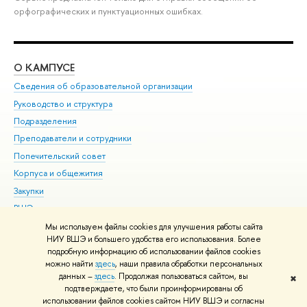
орфографических и пунктуационных ошибках.
О КАМПУСЕ
ОБ
Сведения об образовательной организации
Мер
Руководство и структура
Мер
Подразделения
Дов
Преподаватели и сотрудники
Ол
Попечительский совет
При
Корпуса и общежития
При
Закупки
Ди
ВШЭ для студентов с ограниченными возможностями
До
здоровья и инвалидностью
Ас
Мы используем файлы cookies для улучшения работы сайта
Версия для слабовидящих
НИУ ВШЭ и большего удобства его использования. Более
Обр
подробную информацию об использовании файлов cookies
Единая платежная страница
можно найти
здесь
, наши правила обработки персональных
данных –
здесь
. Продолжая пользоваться сайтом, вы
✖
Редактору
подтверждаете, что были проинформированы об
© НИУ ВШЭ 1993–2026
Адреса и контакты
Условия использования
использовании файлов cookies сайтом НИУ ВШЭ и согласны