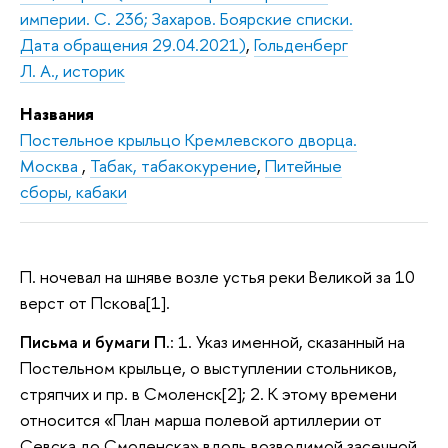
империи. С. 236; Захаров. Боярские списки.
Дата обращения 29.04.2021)
,
Гольденберг
Л. А., историк
Названия
Постельное крыльцо Кремлевского дворца.
Москва
,
Табак, табакокурение
,
Питейные
сборы, кабаки
П. ночевал на шняве возле устья реки Великой за 10
верст от Пскова[1].
Письма и бумаги П.
: 1. Указ именной, сказанный на
Постельном крыльце, о выступлении стольников,
стряпчих и пр. в Смоленск[2]; 2. К этому времени
относится «План марша полевой артиллерии от
Севска до Смоленска» вдоль возводимой засечной