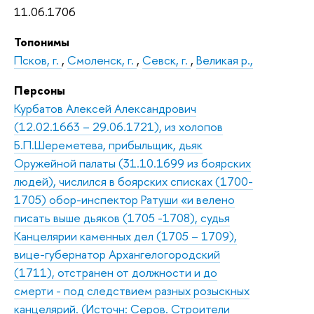
11.06.1706
Топонимы
Псков, г.
,
Смоленск, г.
,
Севск, г.
,
Великая р.,
Персоны
Курбатов Алексей Александрович
(12.02.1663 – 29.06.1721), из холопов
Б.П.Шереметева, прибыльщик, дьяк
Оружейной палаты (31.10.1699 из боярских
людей), числился в боярских списках (1700-
1705) обор-инспектор Ратуши «и велено
писать выше дьяков (1705 -1708), судья
Канцелярии каменных дел (1705 – 1709),
вице-губернатор Архангелогородский
(1711), отстранен от должности и до
смерти - под следствием разных розыскных
канцелярий. (Источн: Серов. Строители