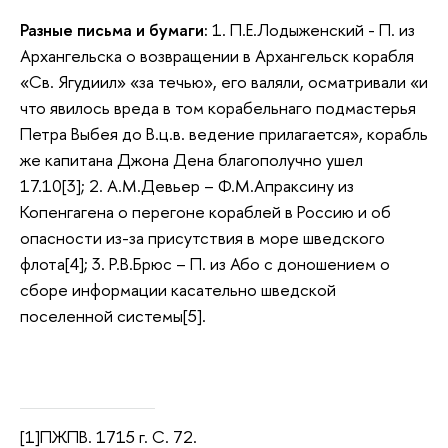
Разные письма и бумаги:
1. П.Е.Лодыженский - П. из
Архангельска о возвращении в Архангельск корабля
«Св. Ягудиил» «за течью», его валяли, осматривали «и
что явилось вреда в том корабельнаго подмастерья
Петра Выбея до В.ц.в. ведение прилагается», корабль
же капитана Джона Дена благополучно ушел
17.10[3]; 2. А.М.Девьер – Ф.М.Апраксину из
Копенгагена о перегоне кораблей в Россию и об
опасности из-за присутствия в море шведского
флота[4]; 3. Р.В.Брюс – П. из Або с доношением о
сборе информации касательно шведской
поселенной системы[5].
[1]ПЖПВ. 1715 г. С. 72.