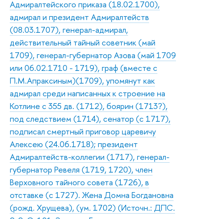
Адмиралтейского приказа (18.02.1700),
адмирал и президент Адмиралтейств
(08.03.1707), генерал-адмирал,
действительный тайный советник (май
1709), генерал-губернатор Азова (май 1709
или 06.02.1710 - 1719), граф (вместе с
П.М.Апраксиным)(1709), упомянут как
адмирал среди написанных к строение на
Котлине с 355 дв. (1712), боярин (1713?),
под следствием (1714), сенатор (с 1717),
подписал смертный приговор царевичу
Алексею (24.06.1718); президент
Адмиралтейств-коллегии (1717), генерал-
губернатор Ревеля (1719, 1720), член
Верховного тайного совета (1726), в
отставке (с 1727). Жена Домна Богдановна
(рожд. Хрущева), (ум. 1702) (Источн.: ДПС.