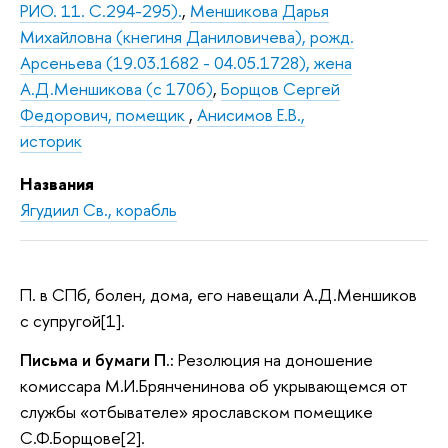
РИО. 11. С.294-295).
,
Меншикова Дарья
Михайловна (кнегиня Даниловичева), рожд.
Арсеньева (19.03.1682 - 04.05.1728), жена
А.Д.Меншикова (с 1706)
,
Борщов Сергей
Федорович, помещик
,
Анисимов Е.В.,
историк
Названия
Ягудиил Св., корабль
П. в СПб, болен, дома, его навещали А.Д.Меншиков
с супругой[1].
Письма и бумаги П.:
Резолюция на доношение
комиссара М.И.Брянченинова об укрывающемся от
службы «отбывателе» ярославском помещике
С.Ф.Борщове[2].