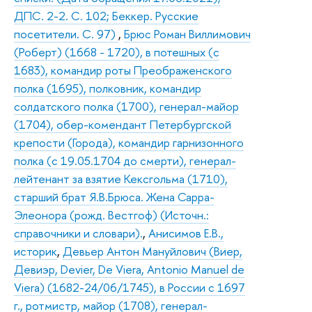
ДПС. 2-2. С. 102; Беккер. Русские
посетители. С. 97)
,
Брюс Роман Виллимович
(Роберт) (1668 - 1720), в потешных (с
1683), командир роты Преображенского
полка (1695), полковник, командир
солдатского полка (1700), генерал-майор
(1704), обер-комендант Петербургской
крепости (Города), командир гарнизонного
полка (с 19.05.1704 до смерти), генерал-
лейтенант за взятие Кексгольма (1710),
старший брат Я.В.Брюса. Жена Сарра-
Элеонора (рожд. Вестгоф) (Источн.:
справочники и словари).
,
Анисимов Е.В.,
историк
,
Девьер Антон Мануйлович (Виер,
Девиэр, Devier, De Viera, Antonio Manuel de
Viera) (1682-24/06/1745), в России с 1697
г., ротмистр, майор (1708), генерал-