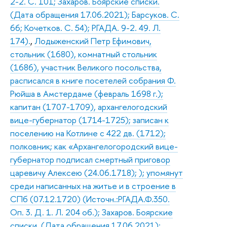
2-2. С. 101; Захаров. Боярские списки.
(Дата обращения 17.06.2021); Барсуков. С.
66; Кочетков. С. 54); РГАДА. 9-2. 49. Л.
174).
,
Лодыженский Петр Ефимович,
стольник (1680), комнатный стольник
(1686), участник Великого посольства,
расписался в книге посетелей собрания Ф.
Рюйша в Амстердаме (февраль 1698 г.);
капитан (1707-1709), архангелогодский
вице-губернатор (1714-1725); записан к
поселению на Котлине с 422 дв. (1712);
полковник; как «Архангелогородский вице-
губернатор подписал смертный приговор
царевичу Алексею (24.06.1718); ); упомянут
среди написанных на житье и в строение в
СПб (07.12.1720) (Источн.:РГАДА.Ф.350.
Оп. 3. Д. 1. Л. 204 об.); Захаров. Боярские
списки. (Дата обращения 17.06.2021);