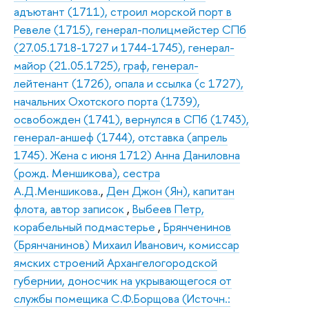
адъютант (1711), строил морской порт в
Ревеле (1715), генерал-полицмейстер СПб
(27.05.1718-1727 и 1744-1745), генерал-
майор (21.05.1725), граф, генерал-
лейтенант (1726), опала и ссылка (с 1727),
начальних Охотского порта (1739),
освобожден (1741), вернулся в СПб (1743),
генерал-аншеф (1744), отставка (апрель
1745). Жена с июня 1712) Анна Даниловна
(рожд. Меншикова), сестра
А.Д.Меншикова.
,
Ден Джон (Ян), капитан
флота, автор записок
,
Выбеев Петр,
корабельный подмастерье
,
Брянченинов
(Брянчанинов) Михаил Иванович, комиссар
ямских строений Архангелогородской
губернии, доносчик на укрывающегося от
службы помещика С.Ф.Борщова (Источн.: