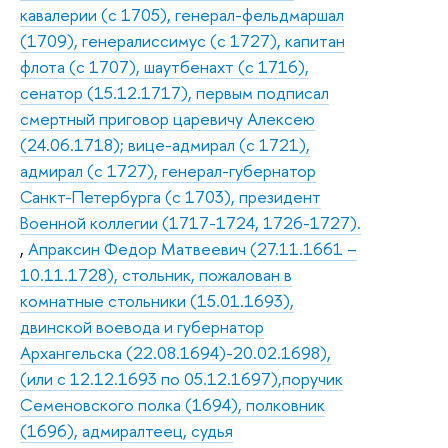
кавалерии (с 1705), генерал-фельдмаршал
(1709), генералиссимус (с 1727), капитан
флота (с 1707), шаутбенахт (с 1716),
сенатор (15.12.1717), первым подписал
смертный приговор царевичу Алексею
(24.06.1718); вице-адмирал (с 1721),
адмирал (с 1727), генерал-губернатор
Санкт-Петербурга (с 1703), президент
Военной коллегии (1717-1724, 1726-1727).
,
Апраксин Федор Матвеевич (27.11.1661 –
10.11.1728), стольник, пожалован в
комнатные стольники (15.01.1693),
двинской воевода и губернатор
Архангельска (22.08.1694)-20.02.1698),
(или с 12.12.1693 по 05.12.1697),поручик
Семеновского полка (1694), полковник
(1696), адмиралтеец, судья