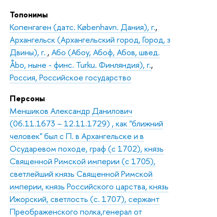
Топонимы
Копенгаген (датс. København. Дания), г.
,
Архангельск (Архангельский город, Город, з
Двины), г.
,
Або (Абоу, Абоф, Абов, швед.
Åbo, ныне - финс. Turku. Финляндия), г.
,
Россия, Российское государство
Персоны
Меншиков Александр Данилович
(06.11.1673 – 12.11.1729) , как "ближний
человек" был с П. в Архангельске и в
Осударевом походе, граф (с 1702), князь
Священной Римской империи (с 1705),
светлейший князь Священной Римской
империи, князь Российского царства, князь
Ижорский, светлость (с. 1707), сержант
Преображенского полка,генерал от