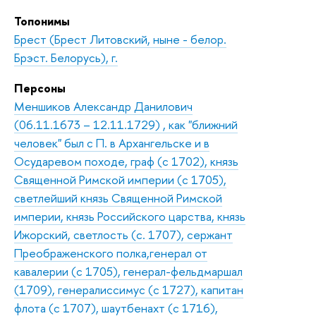
Топонимы
Брест (Брест Литовский, ныне - белор.
Брэст. Белорусь), г.
Персоны
Меншиков Александр Данилович
(06.11.1673 – 12.11.1729) , как "ближний
человек" был с П. в Архангельске и в
Осударевом походе, граф (с 1702), князь
Священной Римской империи (с 1705),
светлейший князь Священной Римской
империи, князь Российского царства, князь
Ижорский, светлость (с. 1707), сержант
Преображенского полка,генерал от
кавалерии (с 1705), генерал-фельдмаршал
(1709), генералиссимус (с 1727), капитан
флота (с 1707), шаутбенахт (с 1716),