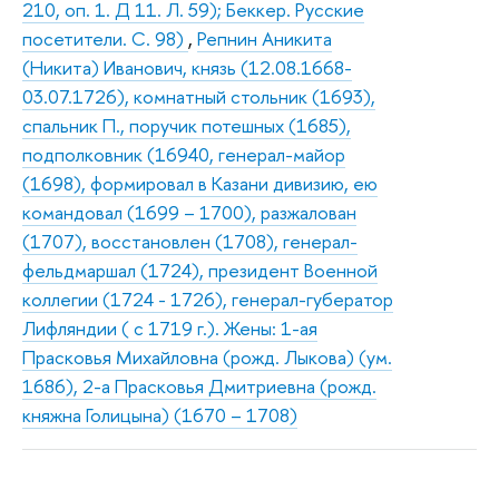
210, оп. 1. Д 11. Л. 59); Беккер. Русские
посетители. С. 98)
,
Репнин Аникита
(Никита) Иванович, князь (12.08.1668-
03.07.1726), комнатный стольник (1693),
спальник П., поручик потешных (1685),
подполковник (16940, генерал-майор
(1698), формировал в Казани дивизию, ею
командовал (1699 – 1700), разжалован
(1707), восстановлен (1708), генерал-
фельдмаршал (1724), президент Военной
коллегии (1724 - 1726), генерал-губератор
Лифляндии ( с 1719 г.). Жены: 1-ая
Прасковья Михайловна (рожд. Лыкова) (ум.
1686), 2-а Прасковья Дмитриевна (рожд.
княжна Голицына) (1670 – 1708)