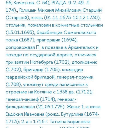
66; Кочетков. С. 54); РГАДА. 9-2. 49. Л.
174).
,
Голицын Михаил Михайлович Старший
(Старшой), князь (01.11.1675-10.12.1730),
стольник, пожалован в комнатные стольники
(15.01.1693), барабанщик Семеновского
полка (1687), прапорщик (1694),
сопровождал П. в поездке в Архангельск и
походе по осударевой дороге, отличился
при взятии Нотебурга (1702), дполковник
(1702), бригадир (1705), командир
гвардейской бригадой, генерал-поручик
(1708), упомянут среди написанных к
строение на Котлине с 1338 дв. (1712);
генерал-аншеф (1714), генерал-
фельдмаршал (21.05.1725). Жены: 1-а жена
Евдокия Ивановна (рожд. Бутурлина (1674-
1713); 2-а с 1716 г. Татьяна Борисовна