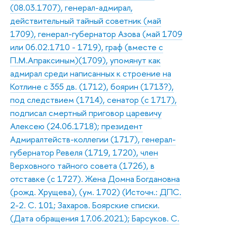
(08.03.1707), генерал-адмирал,
действительный тайный советник (май
1709), генерал-губернатор Азова (май 1709
или 06.02.1710 - 1719), граф (вместе с
П.М.Апраксиным)(1709), упомянут как
адмирал среди написанных к строение на
Котлине с 355 дв. (1712), боярин (1713?),
под следствием (1714), сенатор (с 1717),
подписал смертный приговор царевичу
Алексею (24.06.1718); президент
Адмиралтейств-коллегии (1717), генерал-
губернатор Ревеля (1719, 1720), член
Верховного тайного совета (1726), в
отставке (с 1727). Жена Домна Богдановна
(рожд. Хрущева), (ум. 1702) (Источн.: ДПС.
2-2. С. 101; Захаров. Боярские списки.
(Дата обращения 17.06.2021); Барсуков. С.