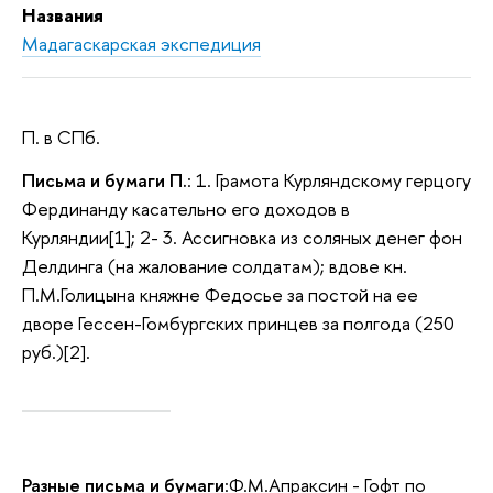
Названия
Мадагаскарская экспедиция
П. в СПб.
Письма и бумаги П.
: 1. Грамота Курляндскому герцогу
Фердинанду касательно его доходов в
Курляндии[1]; 2- 3. Ассигновка из соляных денег фон
Делдинга (на жалование солдатам); вдове кн.
П.М.Голицына княжне Федосье за постой на ее
дворе Гессен-Гомбургских принцев за полгода (250
руб.)[2].
Разные письма и бумаги
:Ф.М.Апраксин - Гофт по