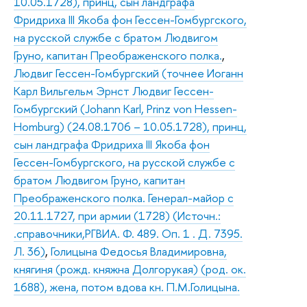
10.05.1728), принц, сын ландграфа
Фридриха III Якоба фон Гессен-Гомбургского,
на русской службе с братом Людвигом
Груно, капитан Преображенского полка.
,
Людвиг Гессен-Гомбургский (точнее Иоганн
Карл Вильгельм Эрнст Людвиг Гессен-
Гомбургский (Johann Karl, Prinz von Hessen-
Homburg) (24.08.1706 – 10.05.1728), принц,
сын ландграфа Фридриха III Якоба фон
Гессен-Гомбургского, на русской службе с
братом Людвигом Груно, капитан
Преображенского полка. Генерал-майор с
20.11.1727, при армии (1728) (Источн.:
.справочники,РГВИА. Ф. 489. Оп. 1 . Д. 7395.
Л. 36)
,
Голицына Федосья Владимировна,
княгиня (рожд. княжна Долгорукая) (род. ок.
1688), жена, потом вдова кн. П.М.Голицына.