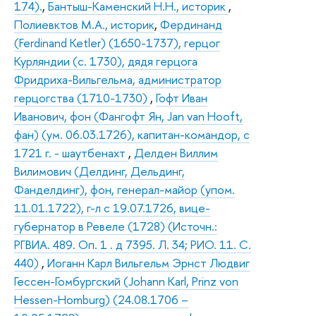
174).
,
Бантыш-Каменский Н.Н., историк
,
Полиевктов М.А., историк
,
Фердинанд
(Ferdinand Ketler) (1650-1737), герцог
Курляндии (с. 1730), дядя герцога
Фридриха-Вильгельма, администратор
герцогства (1710-1730)
,
Гофт Иван
Иванович, фон (Фангофт Ян, Jan van Hooft,
фан) (ум. 06.03.1726), капитан-командор, с
1721 г. - шаутбенахт
,
Делден Виллим
Вилимович (Делдинг, Дельдинг,
Фанделдинг), фон, генерал-майор (упом.
11.01.1722), г-л с 19.07.1726, вице-
губернатор в Ревеле (1728) (Источн.:
РГВИА. 489. Оп. 1 . д 7395. Л. 34; РИО. 11. С.
440)
,
Иоганн Карл Вильгельм Эрнст Людвиг
Гессен-Гомбургский (Johann Karl, Prinz von
Hessen-Homburg) (24.08.1706 –