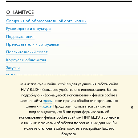
О КАМПУСЕ
ОБ
Сведения об образовательной организации
Мер
Руководство и структура
Мер
Подразделения
Дов
Преподаватели и сотрудники
Ол
Попечительский совет
При
Корпуса и общежития
При
Закупки
Ди
ВШЭ для студентов с ограниченными возможностями
До
здоровья и инвалидностью
Ас
Мы используем файлы cookies для улучшения работы сайта
Версия для слабовидящих
НИУ ВШЭ и большего удобства его использования. Более
Обр
подробную информацию об использовании файлов cookies
Единая платежная страница
можно найти
здесь
, наши правила обработки персональных
данных –
здесь
. Продолжая пользоваться сайтом, вы
✖
Редактору
подтверждаете, что были проинформированы об
© НИУ ВШЭ 1993–2026
Адреса и контакты
Условия использования
использовании файлов cookies сайтом НИУ ВШЭ и согласны
с нашими правилами обработки персональных данных. Вы
материалов
Политика конфиденциальности
Карта сайта
можете отключить файлы cookies в настройках Вашего
Шрифты HSE Sans и HSE Slab разработаны в
Школе дизайна НИУ ВШЭ
браузера.