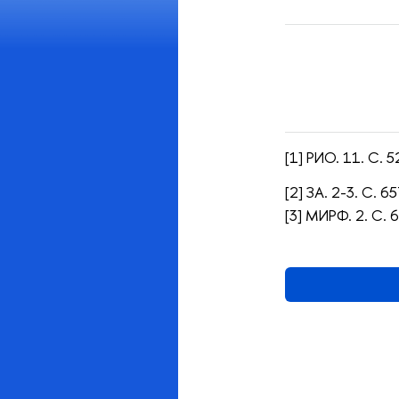
[1] РИО. 11. С. 
[2] ЗА. 2-3. С. 65
[3] МИРФ. 2. С. 