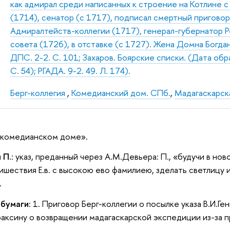
как адмирал среди написанных к строение на Котлине с
(1714), сенатор (с 1717), подписал смертный пригово
Адмиралтейств-коллегии (1717), генерал-губернатор Р
совета (1726), в отставке (с 1727). Жена Домна Богдан
ДПС. 2-2. С. 101; Захаров. Боярские списки. (Дата обр
С. 54); РГАДА. 9-2. 49. Л. 174).
Берг-коллегия
,
Комедианский дом. СПб.
,
Мадагаскарск
в комедианском доме».
 П.
: указ, преданный через А.М.Девьера: П., «будучи в н
ишествия Е.в. с высокою ево фамилиею, зделать светлицу 
.
 бумаги:
1. Приговор Берг-коллегии о посылке указа В.И.Ге
раксину о возвращении мадагаскарской экспедиции из-за п