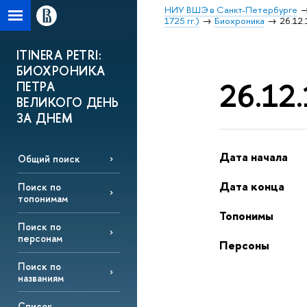
НИУ ВШЭ в Санкт-Петербурге
1725 гг.)
Биохроника
26.12.
ITINERA PETRI:
БИОХРОНИКА
26.12.
ПЕТРА
ВЕЛИКОГО ДЕНЬ
ЗА ДНЕМ
Дата начала
Общий поиск
Дата конца
Поиск по
топонимам
Топонимы
Поиск по
персонам
Персоны
Поиск по
названиям
Список