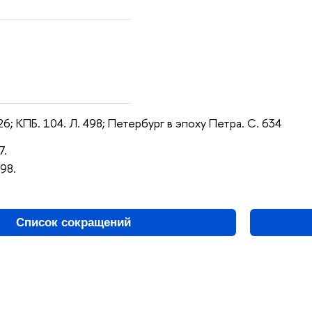
526; КПБ. 104. Л. 498; Петербург в эпоху Петра. С. 634
7.
698.
Список сокращений