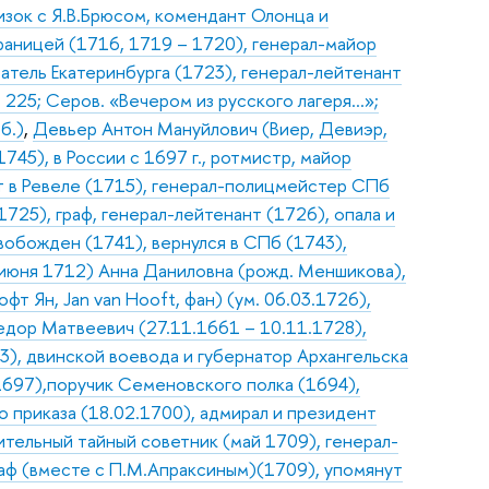
изок с Я.В.Брюсом, комендант Олонца и
границей (1716, 1719 – 1720), генерал-майор
ватель Екатеринбурга (1723), генерал-лейтенант
 225; Серов. «Вечером из русского лагеря…»;
б.)
,
Девьер Антон Мануйлович (Виер, Девиэр,
1745), в России с 1697 г., ротмистр, майор
т в Ревеле (1715), генерал-полицмейстер СПб
725), граф, генерал-лейтенант (1726), опала и
свобожден (1741), вернулся в СПб (1743),
с июня 1712) Анна Даниловна (рожд. Меншикова),
фт Ян, Jan van Hooft, фан) (ум. 06.03.1726),
дор Матвеевич (27.11.1661 – 10.11.1728),
3), двинской воевода и губернатор Архангельска
.1697),поручик Семеновского полка (1694),
 приказа (18.02.1700), адмирал и президент
ительный тайный советник (май 1709), генерал-
раф (вместе с П.М.Апраксиным)(1709), упомянут