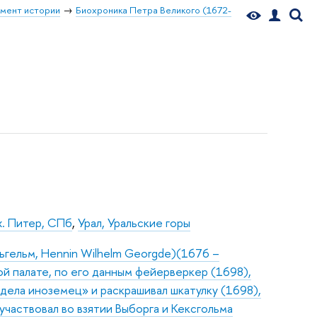
мент истории
Биохроника Петра Великого (1672-
х. Питер, СПб
,
Урал, Уральские горы
ильгельм, Hennin Wilhelm Georgde)(1676 –
ой палате, по его данным фейерверкер (1698),
дела иноземец» и раскрашивал шкатулку (1698),
участвовал во взятии Выборга и Кексгольма