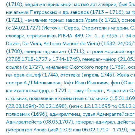
(1710), ведал материальной частью артиллерии, был бл
начальник Петровских и др. заводов (1713 – 1716), за 
(1721), начальник горных заводов Урала (с 1721), осно
(с 24.02.1727) (Источн.: Серов. Строители империи. С.
словари, справочники, РГВИА. 489. Оп. 1 . д 7395. Л. 34 о
Devier, De Viera, Antonio Manuel de Viera) (1682-24/06/
(1708), генерал-адъютант (1711), строил морской пор
(27.05.1718-1727 и 1744-1745), генерал-майор (21.05.1
ссылка (с 1727), начальних Охотского порта (1739), о
генерал-аншеф (1744), отставка (апрель 1745). Жена 
сестра А.Д.Меншикова.
,
Гофт Иван Иванович, фон (Фанго
капитан-командор, с 1721 г. - шаутбенахт
,
Апраксин Фе
стольник, пожалован в комнатные стольники (15.01.169
(22.08.1694)-20.02.1698), (или с 12.12.1693 по 05.12
полковник (1696), адмиралтеец, судья Адмиралтейского
Адмиралтейств (08.03.1707), генерал-адмирал, действ
губернатор Азова (май 1709 или 06.02.1710 - 1719), г