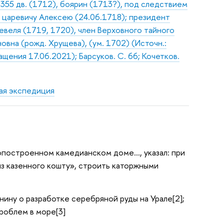
 355 дв. (1712), боярин (1713?), под следствием
р царевичу Алексею (24.06.1718); президент
евеля (1719, 1720), член Верховного тайного
овна (рожд. Хрущева), (ум. 1702) (Источн.:
ащения 17.06.2021); Барсуков. С. 66; Кочетков.
ая экспедиция
овопостроенном камедианском доме…, указал: при
из казенного кошту», строить каторжными
ннину о разработке серебряной руды на Урале[2];
роблем в море[3]