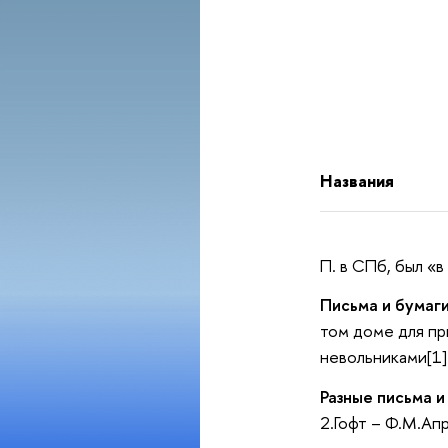
Названия
П. в СПб, был «
Письма и бумаги
том доме для пр
невольниками[1]
Разные письма и
2.Гофт – Ф.М.Ап