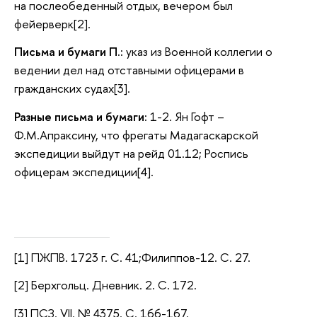
на послеобеденный отдых, вечером был
фейерверк[2].
Письма и бумаги П.:
указ из Военной коллегии о
ведении дел над отставными офицерами в
гражданских судах[3].
Разные письма и бумаги:
1-2. Ян Гофт –
Ф.М.Апраксину, что фрегаты Мадагаскарской
экспедиции выйдут на рейд 01.12; Роспись
офицерам экспедиции[4].
[1] ПЖПВ. 1723 г. С. 41;Филиппов-12. С. 27.
[2] Берхгольц. Дневник. 2. С. 172.
[3] ПСЗ. VII. № 4375. С. 166-167.