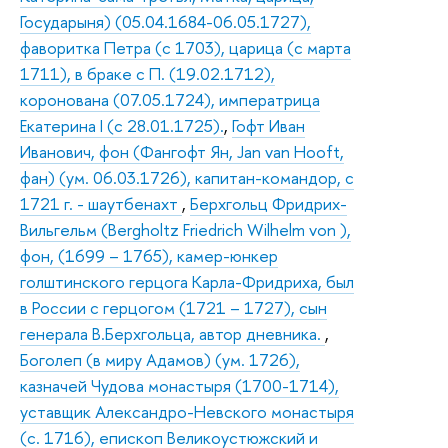
Государыня) (05.04.1684-06.05.1727),
фаворитка Петра (с 1703), царица (с марта
1711), в браке с П. (19.02.1712),
коронована (07.05.1724), императрица
Екатерина I (с 28.01.1725).
,
Гофт Иван
Иванович, фон (Фангофт Ян, Jan van Hooft,
фан) (ум. 06.03.1726), капитан-командор, с
1721 г. - шаутбенахт
,
Берхгольц Фридрих-
Вильгельм (Bergholtz Friedrich Wilhelm von ),
фон, (1699 – 1765), камер-юнкер
голштинского герцога Карла-Фридриха, был
в России с герцогом (1721 – 1727), сын
генерала В.Берхгольца, автор дневника.
,
Боголеп (в миру Адамов) (ум. 1726),
казначей Чудова монастыря (1700-1714),
уставщик Александро-Невского монастыря
(с. 1716), епископ Великоустюжский и