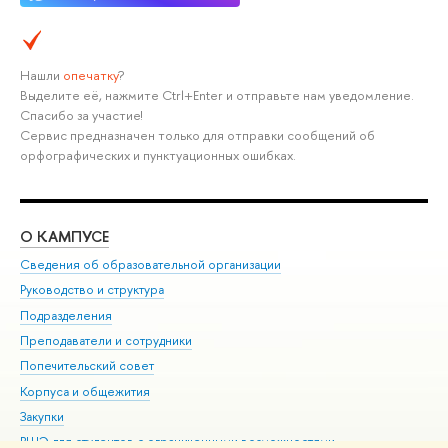
Нашли
опечатку
?
Выделите её, нажмите Ctrl+Enter и отправьте нам уведомление.
Спасибо за участие!
Сервис предназначен только для отправки сообщений об
орфографических и пунктуационных ошибках.
О КАМПУСЕ
ОБ
Сведения об образовательной организации
Мер
Руководство и структура
Мер
Подразделения
Дов
Преподаватели и сотрудники
Ол
Попечительский совет
При
Корпуса и общежития
При
Закупки
Ди
ВШЭ для студентов с ограниченными возможностями
До