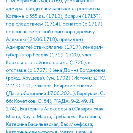
П.М.Апраксиным)(1709), упомянут как
адмирал среди написанных к строение на
Котлине с 355 дв. (1712), боярин (1713?),
под следствием (1714), сенатор (с 1717),
подписал смертный приговор царевичу
Алексею (24.06.1718); президент
Адмиралтейств-коллегии (1717), генерал-
губернатор Ревеля (1719, 1720), член
Верховного тайного совета (1726), в
отставке (с 1727). Жена Домна Богдановна
(рожд. Хрущева), (ум. 1702) (Источн.: ДПС.
2-2. С. 101; Захаров. Боярские списки.
(Дата обращения 17.06.2021); Барсуков. С.
66; Кочетков. С. 54); РГАДА. 9-2. 49. Л.
174).
,
Екатерина Алексеевна (Скавронская
Марта, Крузе Марта, Трубачева, Катерина,
Катерина Васильевская, Васильефская,
Катерина-сама-третья, Матка, царица,