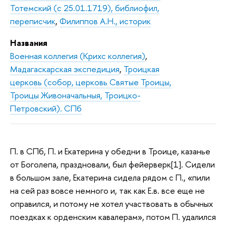
Тотемский (с 25.01.1719), библиофил,
переписчик
,
Филиппов А.Н., историк
Названия
Военная коллегия (Крихс коллегия)
,
Мадагаскарская экспедиция
,
Троицкая
церковь (собор, церковь Святые Троицы,
Троицы Живоначальныя, Троицко-
Петровский). СПб
П. в СПб,
П. и Екатерина у обедни в Троице, казанье
от Боголепа,
праздновали, был фейерверк[1]. Сидели
в большом зале, Екатерина сидела рядом с П., «пили
на сей раз вовсе немного и, так как Е.в. все еще не
оправился, и потому не хотел участвовать в обычных
поездках к орденским кавалерам», потом П. удалился