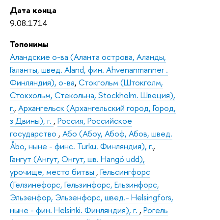
Дата конца
9.08.1714
Топонимы
Аландские о-ва (Аланта острова, Аланды,
Галанты, швед. Aland, фин. Ahvenanmanner .
Финляндия), о-ва
,
Стокгольм (Штокголм,
Стокхольм, Стекольна, Stockholm. Швеция),
г.
,
Архангельск (Архангельский город, Город,
з Двины), г.
,
Россия, Российское
государство
,
Або (Абоу, Абоф, Абов, швед.
Åbo, ныне - финс. Turku. Финляндия), г.
,
Гангут (Ангут, Онгут, шв. Hangö udd),
урочище, место битвы
,
Гельсингфорс
(Гелзинефорс, Гельзинфорс, Ельзинфорс,
Эльзенфор, Эльзенфорс, швед.- Helsingfors,
ныне - фин. Helsinki. Финляндия), г.
,
Рогель