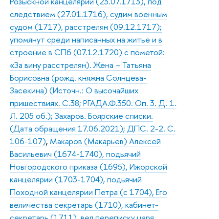
Розыскной канцелярии (23.07.1713), под
следствием (27.01.1716), судим военным
судом (1717), расстрелян (09.12.1717);
упомянут среди написанных на житье и в
строение в СПб (07.12.1720) с пометой:
«За вину расстрелян). Жена – Татьяна
Борисовна (рожд. княжна Солнцева-
Засекина) (Источн.: О высочайших
пришествиях. С.38; РГАДА.Ф.350. Оп. 3. Д. 1.
Л. 205 об.); Захаров. Боярские списки.
(Дата обращения 17.06.2021); ДПС. 2-2. С.
106-107)
,
Макаров (Макарьев) Алексей
Васильевич (1674-1740), подьячий
Новгородского приказа (1695), Ижорской
канцелярии (1703-1704), подьячий
Походной канцелярии Петра (с 1704), Его
величества секретарь (1710), кабинет-
секретарь (1711), вел переписку царя,