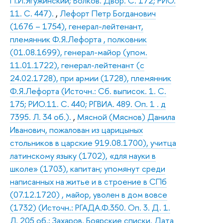
П.И.Ягужинский; Волков. Двор. С. 172; РИО.
11. С. 447).
,
Лефорт Петр Богданович
(1676 – 1754), генерал-лейтенант,
племянник Ф.Я.Лефорта , полковник
(01.08.1699), генерал-майор (упом.
11.01.1722), генерал-лейтенант (с
24.02.1728), при армии (1728), племянник
Ф.Я.Лефорта (Источн.: Сб. выписок. 1. С.
175; РИО.11. С. 440; РГВИА. 489. Оп. 1 . д
7395. Л. 34 об.).
,
Мясной (Мяснов) Данила
Иванович, пожалован из царицыных
стольников в царские 919.08.1700), учитца
латинскому языку (1702), «для науки в
школе» (1703), капитан; упомянут среди
написанных на житье и в строение в СПб
(07.12.1720) , майор, уволен в дом вовсе
(1732) (Источн.: РГАДА.Ф.350. Оп. 3. Д. 1.
Л. 205 об.; Захаров. Боярские списки. Дата