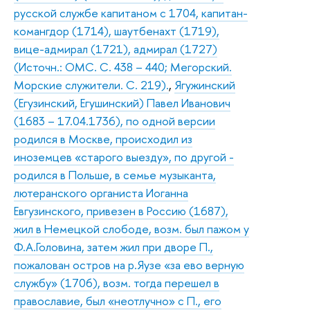
русской службе капитаном с 1704, капитан-
комангдор (1714), шаутбенахт (1719),
вице-адмирал (1721), адмирал (1727)
(Источн.: ОМС. С. 438 – 440; Мегорский.
Морские служители. С. 219).
,
Ягужинский
(Егузинский, Егушинский) Павел Иванович
(1683 – 17.04.1736), по одной версии
родился в Москве, происходил из
иноземцев «старого выезду», по другой -
родился в Польше, в семье музыканта,
лютеранского органиста Иоганна
Евгузинского, привезен в Россию (1687),
жил в Немецкой слободе, возм. был пажом у
Ф.А.Головина, затем жил при дворе П.,
пожалован остров на р.Яузе «за ево верную
службу» (1706), возм. тогда перешел в
православие, был «неотлучно» с П., его