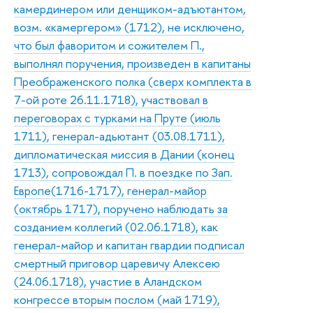
камердинером или денщиком-адъютантом,
возм. «камергером» (1712), не исключено,
что был фаворитом и сожителем П.,
выполнял поручения, произведен в капитаны
Преображенского полка (сверх комплекта в
7-ой роте 26.11.1718), участвовал в
переговорах с турками на Пруте (июль
1711), генерал-адьютант (03.08.1711),
дипломатическая миссия в Дании (конец
1713), сопровождал П. в поездке по Зап.
Европе(1716-1717), генерал-майор
(октябрь 1717), поручено наблюдать за
созданием коллегий (02.06.1718), как
генерал-майор и капитан гвардии подписал
смертный приговор царевичу Алексею
(24.06.1718), участие в Аландском
конгрессе вторым послом (май 1719),