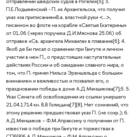
отправлении шведских судов в Рогели»[5]; 3.
П.Е.Лодыженский - П. из Архангельска, что получил
указ «за приписаниемВ.в. властной руки <…>,
писанном во флоте на корабле «Святыя Екатерины»
от 01.06 (через поручика Д.И.Мяснова 25.06) об
отправке «Св. архангела Михаила» в плавание[6]; 4.
Якоб де Би писал о сражении при Гангуте и личном
участии в нем П., о предстоящих наступательных
действиях России и об ожидании славного мира, о
том, что П. принял Нильса Эреншельда с большим
вниманием и вежливостью и похвалил его, о
праздновании победы в доме А.Д.Меншикова[7];5. 5.
Указ Сената об освобождении из ссылки умершего
21.04.1714 кн. В.В Голицына[7][8]. Нет сомнений, что
этому решению предшествовал указ П. (не сохр.); 6.
А.Д.Меншиков – Ф.М.Апраксину о получении от П.
известия о победе при Гангуте и торжествах в
СПб[8]6.А.Д.Меншиков – Ф.М.Апраксину о