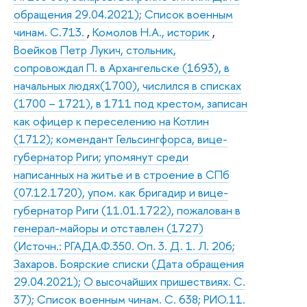
обращения 29.04.2021); Список военным
чинам. С.713.
,
Комолов Н.А., историк
,
Воейков Петр Лукич, стольник,
сопровождал П. в Архангельске (1693), в
начальных людях(1700), числился в списках
(1700 – 1721), в 1711 под крестом, записан
как офицер к переселению на Котлин
(1712); комендант Гельсингфорса, вице-
губернатор Риги; упомянут среди
написанных на житье и в строение в СПб
(07.12.1720), упом. как бригадир и вице-
губернатор Риги (11.01.1722), пожалован в
генерал-майоры и отставлен (1727)
(Источн.: РГАДА.Ф.350. Оп. 3. Д. 1. Л. 206;
Захаров. Боярские списки (Дата обращения
29.04.2021); О высочайших пришествиях. С.
37); Список военным чинам. С. 638; РИО.11.