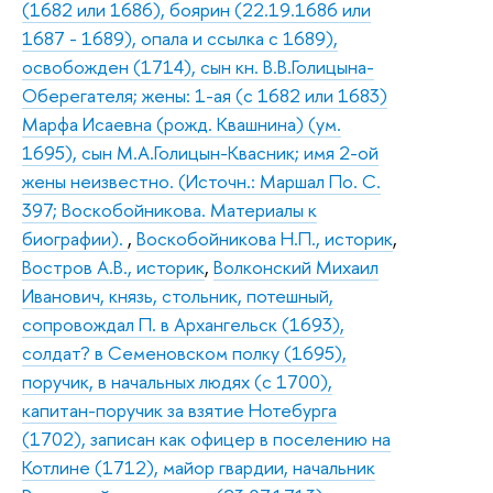
(1682 или 1686), боярин (22.19.1686 или
1687 - 1689), опала и ссылка с 1689),
освобожден (1714), сын кн. В.В.Голицына-
Оберегателя; жены: 1-ая (с 1682 или 1683)
Марфа Исаевна (рожд. Квашнина) (ум.
1695), сын М.А.Голицын-Квасник; имя 2-ой
жены неизвестно. (Источн.: Маршал По. С.
397; Воскобойникова. Материалы к
биографии).
,
Воскобойникова Н.П., историк
,
Востров А.В., историк
,
Волконский Михаил
Иванович, князь, стольник, потешный,
сопровождал П. в Архангельск (1693),
солдат? в Семеновском полку (1695),
поручик, в начальных людях (с 1700),
капитан-поручик за взятие Нотебурга
(1702), записан как офицер в поселению на
Котлине (1712), майор гвардии, начальник