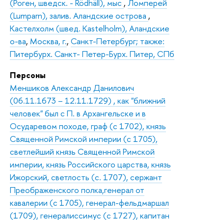
(Роген, шведск. - Rödhäll), мыс
,
Ломперей
(Lumparn), залив. Аландские острова
,
Кастелхолм (швед. Kastelholm), Аландские
о-ва
,
Москва, г.
,
Санкт-Петербург; также:
Питербурх. Санкт- Петер-Бурх. Питер, СПб
Персоны
Меншиков Александр Данилович
(06.11.1673 – 12.11.1729) , как "ближний
человек" был с П. в Архангельске и в
Осударевом походе, граф (с 1702), князь
Священной Римской империи (с 1705),
светлейший князь Священной Римской
империи, князь Российского царства, князь
Ижорский, светлость (с. 1707), сержант
Преображенского полка,генерал от
кавалерии (с 1705), генерал-фельдмаршал
(1709), генералиссимус (с 1727), капитан