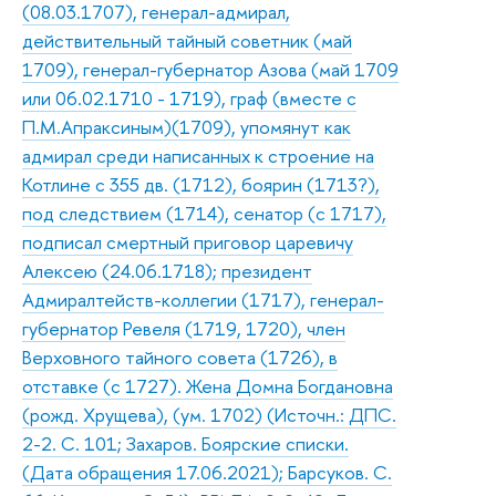
(08.03.1707), генерал-адмирал,
действительный тайный советник (май
1709), генерал-губернатор Азова (май 1709
или 06.02.1710 - 1719), граф (вместе с
П.М.Апраксиным)(1709), упомянут как
адмирал среди написанных к строение на
Котлине с 355 дв. (1712), боярин (1713?),
под следствием (1714), сенатор (с 1717),
подписал смертный приговор царевичу
Алексею (24.06.1718); президент
Адмиралтейств-коллегии (1717), генерал-
губернатор Ревеля (1719, 1720), член
Верховного тайного совета (1726), в
отставке (с 1727). Жена Домна Богдановна
(рожд. Хрущева), (ум. 1702) (Источн.: ДПС.
2-2. С. 101; Захаров. Боярские списки.
(Дата обращения 17.06.2021); Барсуков. С.