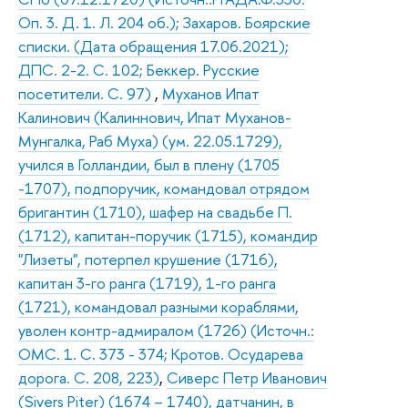
Оп. 3. Д. 1. Л. 204 об.); Захаров. Боярские
списки. (Дата обращения 17.06.2021);
ДПС. 2-2. С. 102; Беккер. Русские
посетители. С. 97)
,
Муханов Ипат
Калинович (Калиннович, Ипат Муханов-
Мунгалка, Раб Муха) (ум. 22.05.1729),
учился в Голландии, был в плену (1705
-1707), подпоручик, командовал отрядом
бригантин (1710), шафер на свадьбе П.
(1712), капитан-поручик (1715), командир
"Лизеты", потерпел крушение (1716),
капитан 3-го ранга (1719), 1-го ранга
(1721), командовал разными кораблями,
уволен контр-адмиралом (1726) (Источн.:
ОМС. 1. С. 373 - 374; Кротов. Осударева
дорога. С. 208, 223)
,
Сиверс Петр Иванович
(Sivers Piter) (1674 – 1740), датчанин, в