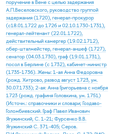
поручение в Вене с целью задержания
А.П.Веселовского, руководство группой
задержания (1720), генерал-прокурор
(с18.01.1722 до 1726 и 02.10.1730-1731),
генерал-лейтенант (22.01.1722),
действительный камергер (19.02.1712),
обер-шталмейстер, генерал-аншеф (1727),
сенатор (04.03.1730), граф (19.01.1731),
посол в Берлине (с 1732), кабинет-министр
(1735-1736). Жены: 1-ая Анна Федоровна
(рожд. Хитрово, развод август 1723, ум.
30.07.1733); 2-ая: Анна Григорьевна с ноября
1723 (рожд. графиня Головкина, ум. 1751)
(Источн.: справочники и словари; Гоздаво-
Голомбиевский. Граф Павел Иванович
Ягужинский, С. 1-21; Фурсенко В.В.
Ягужинский С. 371-405; Серов.