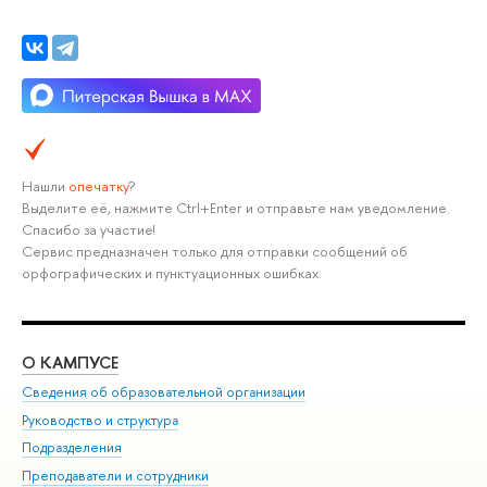
Нашли
опечатку
?
Выделите её, нажмите Ctrl+Enter и отправьте нам уведомление.
Спасибо за участие!
Сервис предназначен только для отправки сообщений об
орфографических и пунктуационных ошибках.
О КАМПУСЕ
ОБ
Сведения об образовательной организации
Мер
Руководство и структура
Мер
Подразделения
Дов
Преподаватели и сотрудники
Ол