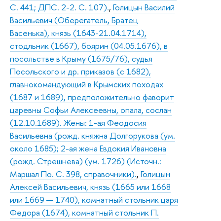
С. 441; ДПС. 2-2. С. 107).
,
Голицын Василий
Васильевич (Оберегатель, Братец
Васенька), князь (1643-21.04.1714),
стодльник (1667), боярин (04.05.1676), в
посольстве в Крыму (1675/76), судья
Посольского и др. приказов (с 1682),
главнокомандующий в Крымских походах
(1687 и 1689), предположительно фаворит
царевны Софьи Алексеевны, опала, сослан
(12.10.1689). Жены: 1-ая Феодосия
Васильевна (рожд. княжна Долгорукова (ум.
около 1685); 2-ая жена Евдокия Ивановна
(рожд. Стрешнева) (ум. 1726) (Источн.:
Маршал По. С. 398, справочники).
,
Голицын
Алексей Васильевич, князь (1665 или 1668
или 1669 — 1740), комнатный стольник царя
Федора (1674), комнатный стольник П.