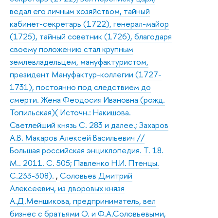
ведал его личным хозяйством, тайный
кабинет-секретарь (1722), генерал-майор
(1725), тайный советник (1726), благодаря
своему положению стал крупным
землевладельцем, мануфактуристом,
президент Мануфактур-коллегии (1727-
1731), постоянно под следствием до
смерти. Жена Феодосия Ивановна (рожд.
Топильская)( Источн.: Накишова.
Светлейший князь С. 283 и далее.; Захаров
А.В. Макаров Алексей Васильевич //
Большая российская энциклопедия. Т. 18.
М.. 2011. С. 505; Павленко Н.И. Птенцы.
С.233-308).
,
Соловьев Дмитрий
Алексеевич, из дворовых князя
А.Д.Меншикова, предприниматель, вел
бизнес с братьями О. и Ф.А.Соловьевыми,