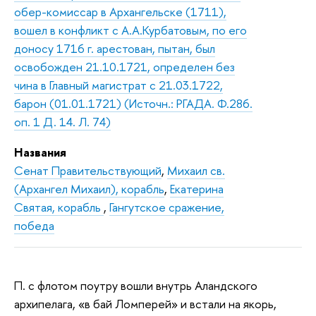
обер-комиссар в Архангельске (1711),
вошел в конфликт с А.А.Курбатовым, по его
доносу 1716 г. арестован, пытан, был
освобожден 21.10.1721, определен без
чина в Главный магистрат с 21.03.1722,
барон (01.01.1721) (Источн.: РГАДА. Ф.286.
оп. 1 Д. 14. Л. 74)
Названия
Сенат Правительствующий
,
Михаил св.
(Архангел Михаил), корабль
,
Екатерина
Святая, корабль
,
Гангутское сражение,
победа
П. с флотом поутру вошли внутрь Аландского
архипелага, «в бай Ломперей» и встали на якорь,