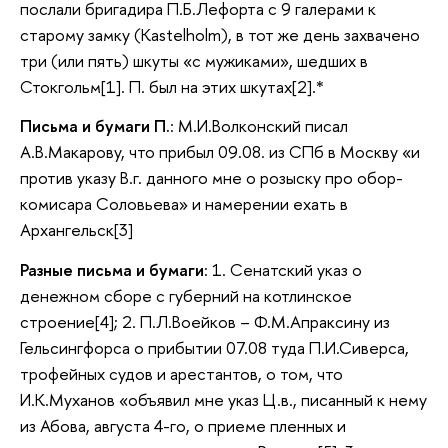
послали бригадира П.Б.Лефорта с 9 галерами к
старому замку (Kastelholm), в тот же день захвачено
три (или пять) шкуты «с мужиками», шедших в
Стокгольм[1]. П. был на этих шкутах[2].*
Письма и бумаги П.
: М.И.Волконский писал
А.В.Макарову, что прибыл 09.08. из СПб в Москву «и
против указу В.г. данного мне о розыску про обор-
комисара Соловьева» и намерении ехать в
Архангельск[3]
Разные письма и бумаги
: 1. Сенатский указ о
денежном сборе с губерний на котлинское
строение[4]; 2. П.Л.Воейков – Ф.М.Апраксину из
Гельсингфорса о прибытии 07.08 туда П.И.Сиверса,
трофейных судов и арестантов, о том, что
И.К.Муханов «объявил мне указ Ц.в., писанный к нему
из Абова, августа 4-го, о приеме пленных и