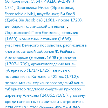
66; Кочетков. С. 54); РГАДА. 9-2. 49. Л.
174).
,
Эреншильд Нильс (Эреншёльд,
Ehrenschiöld Nils), шаутбенахт
,
Би Якоб
(Деби, Bie Jacob de) (1681 - после 1720),
де, барон, голландский дипломат
,
Лодыженский Петр Ефимович, стольник
(1680), комнатный стольник (1686),
участник Великого посольства, расписался в
книге посетелей собрания Ф. Рюйша в
Амстердаме (февраль 1698 г.); капитан
(1707-1709), архангелогодский вице-
губернатор (1714-1725); записан к
поселению на Котлине с 422 дв. (1712);
полковник; как «Архангелогородский вице-
губернатор подписал смертный приговор
царевичу Алексею (24.06.1718); ); упомянут
среди написанных на житье и в строение в
СПб (07.12.1720) (Источн.:РГАДА.Ф.350.