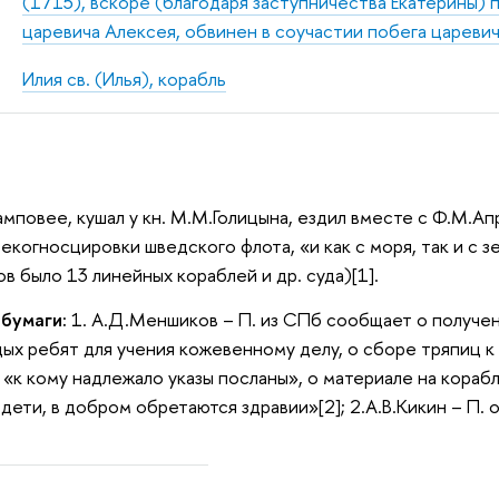
(1715), вскоре (благодаря заступничества Екатерины) 
царевича Алексея, обвинен в соучастии побега царевича
Илия св. (Илья), корабль
амповее, кушал у кн. М.М.Голицына, ездил вместе с Ф.М.Ап
 рекогносцировки шведского флота, «и как с моря, так и с
в было 13 линейных кораблей и др. суда)[1].
 бумаги:
1. А.Д.Меншиков – П. из СПб сообщает о получен
ых ребят для учения кожевенному делу, о сборе тряпиц к 
 «к кому надлежало указы посланы», о материале на корабл
ети, в добром обретаются здравии»[2]; 2.А.В.Кикин – П. о