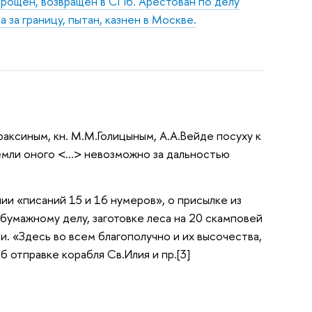
прощен, возвращен в СПб. Арестован по делу
 за границу, пытан, казнен в Москве.
раксиным, кн. М.М.Голицыным, А.А.Вейде посуху к
 земли оного <…> невозможно за дальностью
ии «писаний 15 и 16 нумеров», о присылке из
бумажному делу, заготовке леса на 20 скамповей
и. «Здесь во всем благополучно и их высочества,
б отправке корабля Св.Илия и пр.[3]