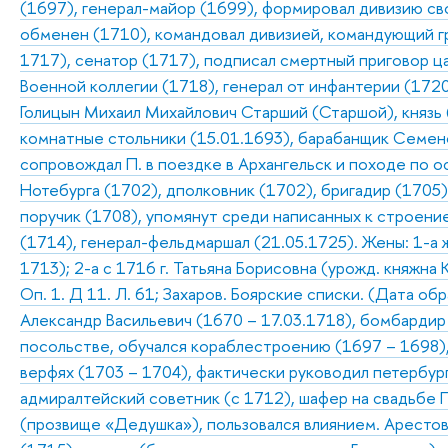
(1697), генерал-майор (1699), формировал дивизию св
обменен (1710), командовал дивизией, командующий г
1717), сенатор (1717), подписал смертный приговор ц
Военной коллегии (1718), генерал от инфантерии (1720
Голицын Михаил Михайлович Старший (Старшой), князь 
комнатные стольники (15.01.1693), барабанщик Семено
сопровождал П. в поездке в Архангельск и походе по о
Нотебурга (1702), дполковник (1702), бригадир (1705)
поручик (1708), упомянут среди написанных к строение
(1714), генерал-фельдмаршал (21.05.1725). Жены: 1-а 
1713); 2-а с 1716 г. Татьяна Борисовна (урожд. княжна
Оп. 1. Д 11. Л. 61; Захаров. Боярские списки. (Дата об
Александр Васильевич (1670 – 17.03.1718), бомбардир 
посольстве, обучался кораблестроению (1697 – 1698)
верфях (1703 – 1704), фактически руководил петербур
адмиралтейский советник (с 1712), шафер на свадьбе П.
(прозвище «Дедушка»), пользовался влиянием. Арестова