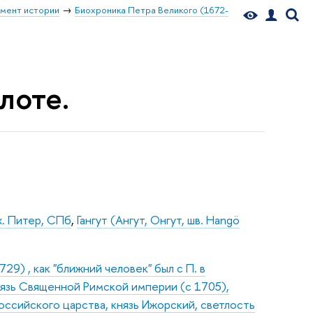
мент истории
Биохроника Петра Великого (1672-
лоте.
х. Питер, СПб
,
Гангут (Ангут, Онгут, шв. Hangö
9) , как "ближний человек" был с П. в
нязь Священной Римской империи (с 1705),
оссийского царства, князь Ижорский, светлость