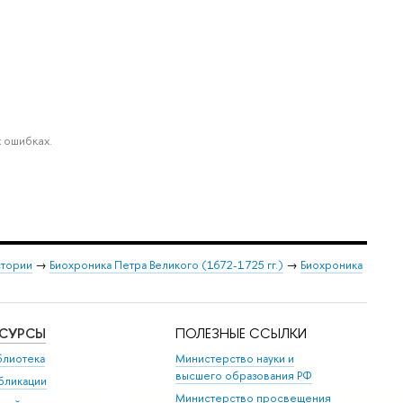
 ошибках.
стории
→
Биохроника Петра Великого (1672-1725 гг.)
→
Биохроника
ЕСУРСЫ
ПОЛЕЗНЫЕ ССЫЛКИ
блиотека
Министерство науки и
высшего образования РФ
бликации
Министерство просвещения