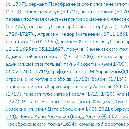
(с. 1707), сержант Преображенского полка,генерал от
(1709), генералиссимус (с 1727), капитан флота (с 170
первым подписал смертный приговор царевичу Алексею 
(с 1727), генерал-губернатор Санкт-Петербурга (с 17
1726-1727).
,
Апраксин Федор Матвеевич (27.11.1661 –
стольники (15.01.1693), двинской воевода и губернатор
12.12.1693 по 05.12.1697),поручик Семеновского полк
Адмиралтейского приказа (18.02.1700), адмирал и пре
адмирал, действительный тайный советник (май 1709),
06.02.1710 - 1719), граф (вместе с П.М.Апраксиным)(1
строение на Котлине с 355 дв. (1712), боярин (1713?),
подписал смертный приговор царевичу Алексею (24.06
(1717), генерал-губернатор Ревеля (1719, 1720), член 
1727). Жена Домна Богдановна (рожд. Хрущева), (ум. 17
Боярские списки. (Дата обращения 17.06.2021); Барсуков
174).
,
Вейде Адам Адамович (Вейд, Адамко)(1667 – 26
Преображенского полка (1694), командир Лефортовско