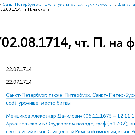
Санкт-Петербургская школа гуманитарных наук и искусств
Департа
02.08.1714, чт. П. на флоте.
02.08.1714, чт. П. на ф
22.07.1714
22.07.1714
Санкт-Петербург; также: Питербурх. Санкт- Петер-Бур
udd), урочище, место битвы
Меншиков Александр Данилович (06.11.1673 – 12.11.172
Архангельске и в Осударевом походе, граф (с 1702), к
светлейший князь Священной Римской империи, князь Р