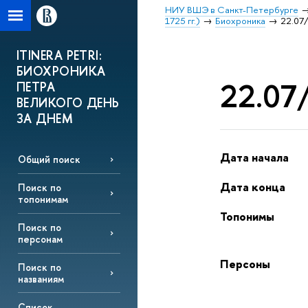
НИУ ВШЭ в Санкт-Петербурге
1725 гг.)
Биохроника
22.07/
ITINERA PETRI:
БИОХРОНИКА
22.07/
ПЕТРА
ВЕЛИКОГО ДЕНЬ
ЗА ДНЕМ
Дата начала
Общий поиск
Дата конца
Поиск по
топонимам
Топонимы
Поиск по
персонам
Персоны
Поиск по
названиям
Список