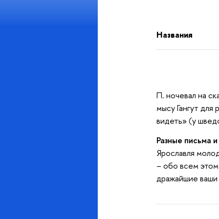
Названия
П. ночевал на ск
мысу Гангут для
видеть» (у шведо
Разные письма и
Ярославля молод
– обо всем этом
дражайшие ваши д
.