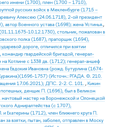
оего имени (1700), плен (1700 – 1710),
руппой русских войск в Мекленбурге (1715 –
аревичу Алексею (24.06.1718), 2-ой президент
), автор Военного устава (1698); жена Устинья.
,
(01.11.1675-10.12.1730), стольник, пожалован в
вского полка (1687), прапорщик (1694),
сударевой дороге, отличился при взятии
, командир гвардейской бригадой, генерал-
 на Котлине с 1338 дв. (1712); генерал-аншеф
жена Евдокия Ивановна (рожд. Бутурлина (1674-
 Куракина)(1696-1757) (Источн.: РГАДА. Ф. 210.
ращения 17.06.2021); ДПС. 2-2. С. 101.
,
Кикин
потешных, денщик П. (1696), был в Великом
, мачтовый мастер на Воронежской и Олонецкой
гского Адмиралтейства (с 1707),
 и Екатерины (1712), член ближнего круга П.
н за взятки, пытан, заболел, отправлен в Моску