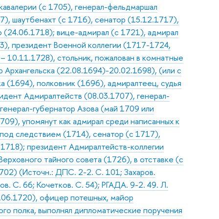
 кавалерии (с 1705), генерал-фельдмаршал
7), шаутбенахт (с 1716), сенатор (15.12.1717),
(24.06.1718); вице-адмирал (с 1721), адмирал
03), президент Военной коллегии (1717-1724,
 10.11.1728), стольник, пожалован в комнатные
 Архангельска (22.08.1694)-20.02.1698), (или с
а (1694), полковник (1696), адмиралтеец, судья
зидент Адмиралтейств (08.03.1707), генерал-
 генерал-губернатор Азова (май 1709 или
709), упомянут как адмирал среди написанных к
 под следствием (1714), сенатор (с 1717),
.1718); президент Адмиралтейств-коллегии
Верховного тайного совета (1726), в отставке (с
02) (Источн.: ДПС. 2-2. С. 101; Захаров.
. С. 66; Кочетков. С. 54); РГАДА. 9-2. 49. Л.
.06.1720), офицер потешных, майор
го полка, выполнял дипломатические поручения