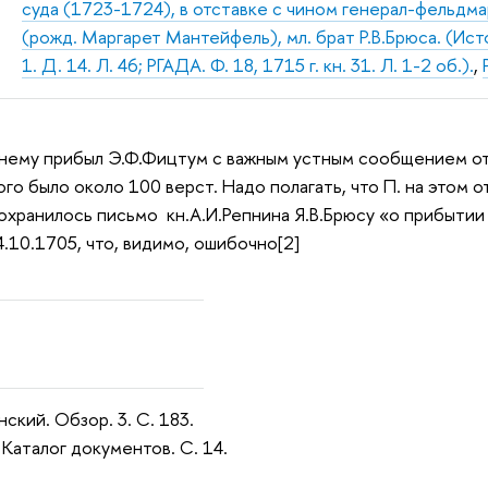
суда (1723-1724), в отставке с чином генерал-фельдм
(рожд. Маргарет Мантейфель), мл. брат Р.В.Брюса. (Исто
1. Д. 14. Л. 46; РГАДА. Ф. 18, 1715 г. кн. 31. Л. 1-2 об.).
,
 нему прибыл Э.Ф.Фицтум с важным устным сообщением от Ав
го было около 100 верст. Надо полагать, что П. на этом о
охранилось письмо кн.А.И.Репнина Я.В.Брюсу «о прибытии 
.10.1705, что, видимо, ошибочно[2]
ский. Обзор. 3. С. 183.
 Каталог документов. С. 14.