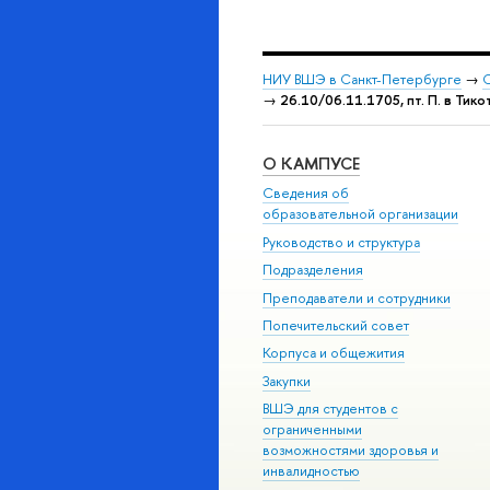
НИУ ВШЭ в Санкт-Петербурге
→
С
→
26.10/06.11.1705, пт. П. в Тик
О КАМПУСЕ
Сведения об
образовательной организации
Руководство и структура
Подразделения
Преподаватели и сотрудники
Попечительский совет
Корпуса и общежития
Закупки
ВШЭ для студентов с
ограниченными
возможностями здоровья и
инвалидностью