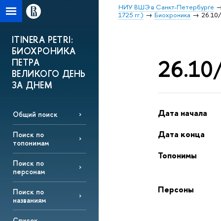
НИУ ВШЭ в Санкт-Петербурге
1725 гг.)
Биохроника
26.10/
ITINERA PETRI:
БИОХРОНИКА
26.10/
ПЕТРА
ВЕЛИКОГО ДЕНЬ
ЗА ДНЕМ
Дата начала
Общий поиск
Дата конца
Поиск по
топонимам
Топонимы
Поиск по
персонам
Персоны
Поиск по
названиям
Список