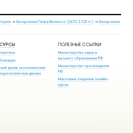
стории
→
Биохроника Петра Великого (1672-1725 гг.)
→
Биохроника
ЕСУРСЫ
ПОЛЕЗНЫЕ ССЫЛКИ
блиотека
Министерство науки и
высшего образования РФ
бликации
Министерство просвещения
иный архив экономических
РФ
социологических данных
Массовые открытые онлайн-
курсы