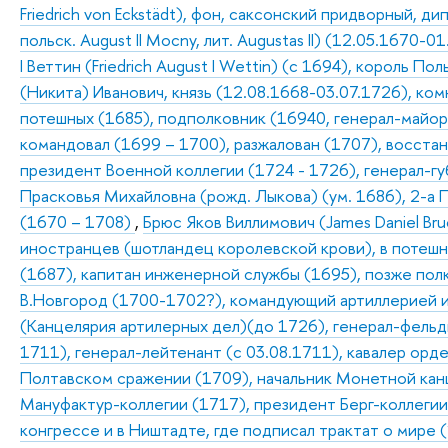
Friedrich von Eckstädt), фон, саксонский придворный, д
польск. August II Mocny, лит. Augustas II) (12.05.1670
I Веттин (Friedrich August I Wettin) (с 1694), король 
(Никита) Иванович, князь (12.08.1668-03.07.1726), ком
потешных (1685), подполковник (16940, генерал-майор
командовал (1699 – 1700), разжалован (1707), восста
президент Военной коллегии (1724 - 1726), генерал-губ
Прасковья Михайловна (рожд. Лыкова) (ум. 1686), 2-а
(1670 – 1708)
,
Брюс Яков Виллимович (James Daniel Bru
иностранцев (шотландец королевской крови), в потеш
(1687), капитан инженерной службы (1695), позже пол
В.Новгород (1700-1702?), командующий артиллерией и
(Канцелярия артилерных дел)(до 1726), генерал-фельд
1711), генерал-лейтенант (с 03.08.1711), кавалер орд
Полтавском сражении (1709), начальник Монетной канц
Мануфактур-коллегии (1717), президент Берг-коллегии
конгрессе и в Ништадте, где подписал трактат о мире 