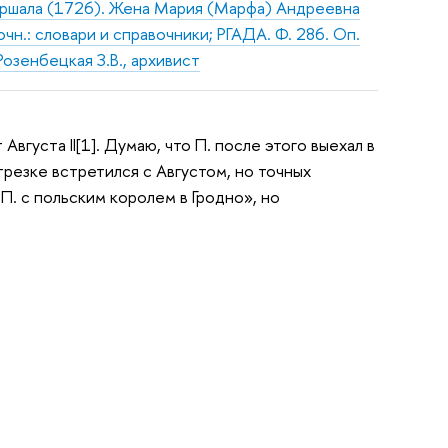
аршала (1726). Жена Мария (Марфа) Андреевна
чн.: словари и справочники; РГАДА. Ф. 286. Оп.
Розенбецкая З.В., архивист
густа II[1]. Думаю, что П. после этого выехал в
трезке встретился с Августом, но точных
П. с польским королем в Гродно», но