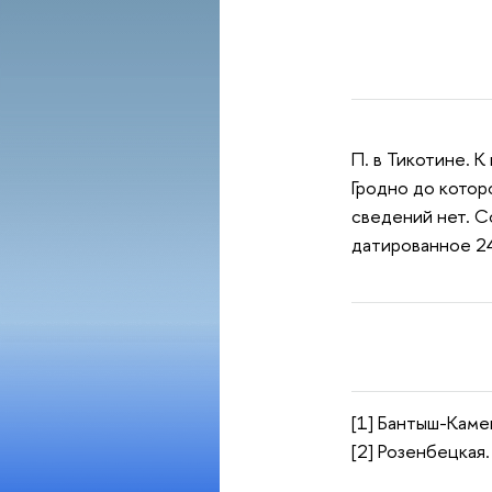
П. в Тикотине. К
Гродно до которо
сведений нет. С
датированное 24
[1] Бантыш-Камен
[2] Розенбецкая.