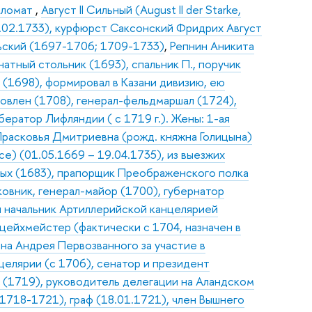
ипломат
,
Август II Сильный (August II der Starke,
-01.02.1733), курфюрст Саксонский Фридрих Август
Польский (1697-1706; 1709-1733)
,
Репнин Аникита
натный стольник (1693), спальник П., поручик
 (1698), формировал в Казани дивизию, ею
новлен (1708), генерал-фельдмаршал (1724),
ератор Лифляндии ( с 1719 г.). Жены: 1-ая
 Прасковья Дмитриевна (рожд. княжна Голицына)
ce) (01.05.1669 – 19.04.1735), из выезжих
ных (1683), прапорщик Преображенского полка
ковник, генерал-майор (1700), губернатор
 начальник Артиллерийской канцелярией
цейхмейстер (фактически с 1704, назначен в
ена Андрея Первозванного за участие в
елярии (с 1706), сенатор и президент
 (1719), руководитель делегации на Аландском
(1718-1721), граф (18.01.1721), член Вышнего