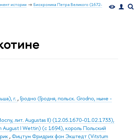
мент истории
Биохроника Петра Великого (1672-
икотине
ьша), г.
,
Гродно (Гродня, польск. Grodno, ныне -
 Mocny, лит. Augustas II) (12.05.1670-01.02.1733),
 August I Wettin) (с 1694), король Польский
орик
,
Фицтум Фридрих фон Экштедт (Vitstum