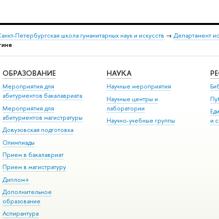
анкт-Петербургская школа гуманитарных наук и искусств
→
Департамент и
отине
ОБРАЗОВАНИЕ
НАУКА
Р
Мероприятия для
Научные мероприятия
Би
абитуриентов бакалавриата
Научные центры и
Пу
Мероприятия для
лаборатории
Ед
абитуриентов магистратуры
Научно-учебные группы
и 
Довузовская подготовка
Олимпиады
Прием в бакалавриат
Прием в магистратуру
Диплом+
Дополнительное
образование
Аспирантура