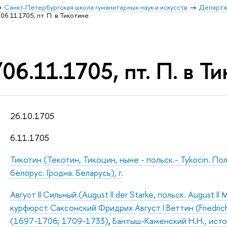
Санкт-Петербургская школа гуманитарных наук и искусств
Департа
06.11.1705, пт. П. в Тикотине
06.11.1705, пт. П. в Т
26.10.1705
6.11.1705
Тикотин (Текотин, Тикоцин, ныне - польск.- Tykocin. Пол
белорус. Гродна. Беларусь), г.
Август II Сильный (August II der Starke, польск. August II
курфюрст Саксонский Фридрих Август I Веттин (Friedrich
(1697-1706; 1709-1733)
,
Бантыш-Каменский Н.Н., ист