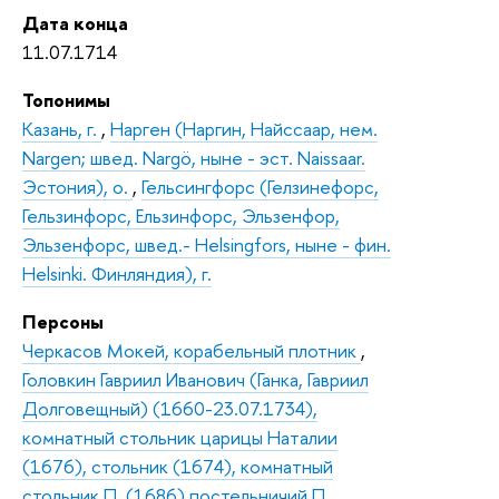
Дата конца
11.07.1714
Топонимы
Казань, г.
,
Нарген (Наргин, Найссаар, нем.
Nargen; швед. Nargö, ныне - эст. Naissaar.
Эстония), о.
,
Гельсингфорс (Гелзинефорс,
Гельзинфорс, Ельзинфорс, Эльзенфор,
Эльзенфорс, швед.- Helsingfors, ныне - фин.
Helsinki. Финляндия), г.
Персоны
Черкасов Мокей, корабельный плотник
,
Головкин Гавриил Иванович (Ганка, Гавриил
Долговещный) (1660-23.07.1734),
комнатный стольник царицы Наталии
(1676), стольник (1674), комнатный
стольник П. (1686) постельничий П.