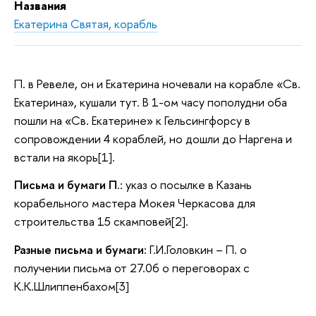
Названия
Екатерина Святая, корабль
П. в Ревеле, он и Екатерина ночевали на корабле «Св.
Екатерина», кушали тут. В 1-ом часу пополудни оба
пошли на «Св. Екатерине» к Гельсингфорсу в
сопровождении 4 кораблей, но дошли до Наргена и
встали на якорь[1].
Письма и бумаги П
.: указ о посылке в Казань
корабельного мастера Мокея Черкасова для
строительства 15 скамповей[2].
Разные письма и бумаги:
Г.И.Головкин – П. о
получении письма от 27.06 о переговорах с
К.К.Шлиппенбахом[3]