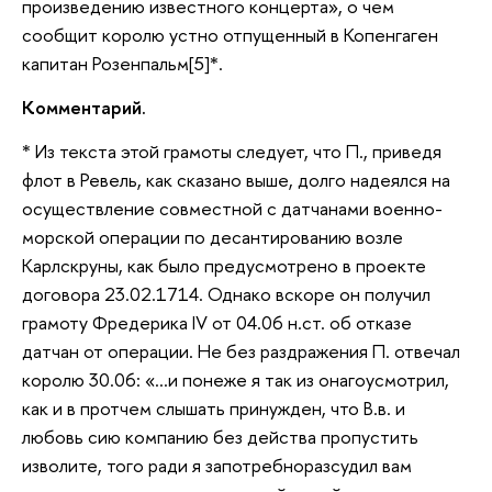
произведению известного концерта», о чем
сообщит королю устно отпущенный в Копенгаген
капитан Розенпальм[5]*.
Комментарий.
* Из текста этой грамоты следует, что П., приведя
флот в Ревель, как сказано выше, долго надеялся на
осуществление совместной с датчанами военно-
морской операции по десантированию возле
Карлскруны, как было предусмотрено в проекте
договора 23.02.1714. Однако вскоре он получил
грамоту Фредерика IV от 04.06 н.ст. об отказе
датчан от операции. Не без раздражения П. отвечал
королю 30.06: «…и понеже я так из онагоусмотрил,
как и в протчем слышать принужден, что В.в. и
любовь сию компанию без действа пропустить
изволите, того ради я запотребноразсудил вам