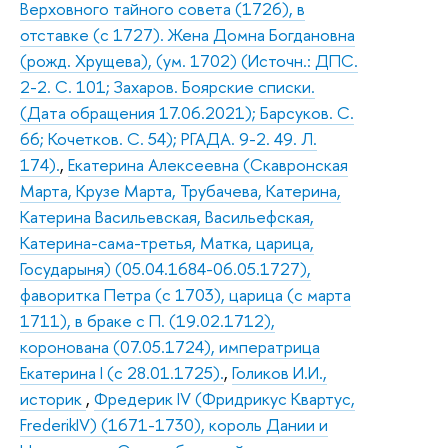
Верховного тайного совета (1726), в
отставке (с 1727). Жена Домна Богдановна
(рожд. Хрущева), (ум. 1702) (Источн.: ДПС.
2-2. С. 101; Захаров. Боярские списки.
(Дата обращения 17.06.2021); Барсуков. С.
66; Кочетков. С. 54); РГАДА. 9-2. 49. Л.
174).
,
Екатерина Алексеевна (Скавронская
Марта, Крузе Марта, Трубачева, Катерина,
Катерина Васильевская, Васильефская,
Катерина-сама-третья, Матка, царица,
Государыня) (05.04.1684-06.05.1727),
фаворитка Петра (с 1703), царица (с марта
1711), в браке с П. (19.02.1712),
коронована (07.05.1724), императрица
Екатерина I (с 28.01.1725).
,
Голиков И.И.,
историк
,
Фредерик IV (Фридрикус Квартус,
FrederikIV) (1671-1730), король Дании и