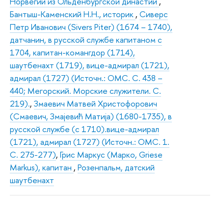
Норвегии из Ольденбургской династии
,
Бантыш-Каменский Н.Н., историк
,
Сиверс
Петр Иванович (Sivers Piter) (1674 – 1740),
датчанин, в русской службе капитаном с
1704, капитан-комангдор (1714),
шаутбенахт (1719), вице-адмирал (1721),
адмирал (1727) (Источн.: ОМС. С. 438 –
440; Мегорский. Морские служители. С.
219).
,
Змаевич Матвей Христофорович
(Смаевич, Змаjевић Maтиja) (1680-1735), в
русской службе (с 1710).вице-адмирал
(1721), адмирал (1727) (Источн.: ОМС. 1.
С. 275-277)
,
Грис Маркус (Марко, Griese
Markus), капитан
,
Розенпальм, датский
шаутбенахт