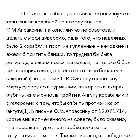
П. был на корабле, участвовал в консилиуме с
капитанами кораблей по поводу письма
Ф.М.Апраксина, на консилиуме не советовали
делать с моря диверсию, «для того, что надежных
было 2 корабля, а протчие купленные – неходкие и
ежели б притить близко, то трудная бы была
ретирада, а ежели появитца издали, то только б был
смех неприятелю», решено ехать шаутбенахту в
галерный флот, а с ним П.И.Сиверсу и капитану
МаркусуГрису со штурманами, вымерить в шхерах
глубины, «не мочно ль пройти к Ангуту кораблями и
с галерами» с тем, чтобы отбить противника от
Гангута[1]. В письме Ф.М.Апраксину от 12.07.1714,
кроме вышеотмеченного на совете, было сказано,
что посылка штурманов необходима из-за
отсутствия лоцманов. Там же сказано, что «буде же