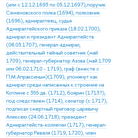
(или с 12.12.1693 по 05.12.1697),поручик
Семеновского полка (1694), полковник
(1696), адмиралтеец, судья
Адмиралтейского приказа (18.02.1700),
адмирал и президент Адмиралтейств
(08.03.1707), генерал-адмирал,
действительный тайный советник (май
1709), генерал-губернатор Азова (май 1709
или 06.02.1710 - 1719), граф (вместе с
П.М.Апраксиным)(1709), упомянут как
адмирал среди написанных к строение на
Котлине с 355 дв. (1712), боярин (1713?),
под следствием (1714), сенатор (с 1717),
подписал смертный приговор царевичу
Алексею (24.06.1718); президент
Адмиралтейств-коллегии (1717), генерал-
губернатор Ревеля (1719, 1720), член