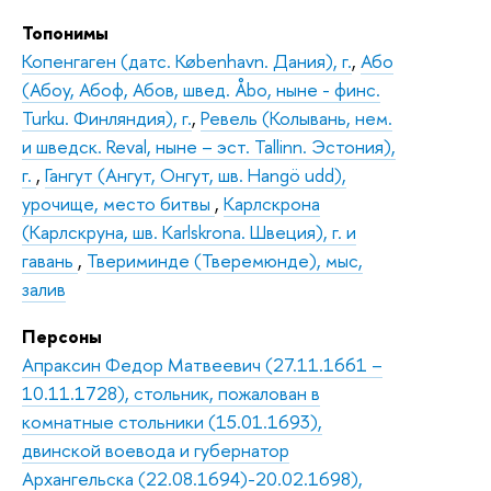
Топонимы
Копенгаген (датс. København. Дания), г.
,
Або
(Абоу, Абоф, Абов, швед. Åbo, ныне - финс.
Turku. Финляндия), г.
,
Ревель (Колывань, нем.
и шведск. Reval, ныне – эст. Tallinn. Эстония),
г.
,
Гангут (Ангут, Онгут, шв. Hangö udd),
урочище, место битвы
,
Карлскрона
(Карлскруна, шв. Karlskrona. Швеция), г. и
гавань
,
Твериминде (Тверемюнде), мыс,
залив
Персоны
Апраксин Федор Матвеевич (27.11.1661 –
10.11.1728), стольник, пожалован в
комнатные стольники (15.01.1693),
двинской воевода и губернатор
Архангельска (22.08.1694)-20.02.1698),