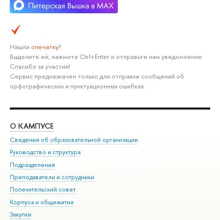
Нашли
опечатку
?
Выделите её, нажмите Ctrl+Enter и отправьте нам уведомление.
Спасибо за участие!
Сервис предназначен только для отправки сообщений об
орфографических и пунктуационных ошибках.
О КАМПУСЕ
ОБ
Сведения об образовательной организации
Мер
Руководство и структура
Мер
Подразделения
Дов
Преподаватели и сотрудники
Ол
Попечительский совет
При
Корпуса и общежития
При
Закупки
Ди