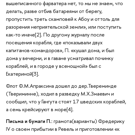
вышеписанного фарватера нет, то мы не знаем, что
делать, разве отбив батареями от берегу,
пропустить треть скамповей к Абоу и оттоль для
разорения неприятельской земли», или поступить
как-то иначе[2]. По другому журналу после
посещения корабля, где «показывали двух
капитанов-командоров», П. «кушал дома, и был
дома у вечерни, и в гаване усматривал починку
кораблей, и в городе у всенощной» был с
Екатериной[3].
Флот Ф.М.Апраксина дошел до дер.Твереминде
(Твериминне), ходил в разведку М.Х.Змаевич и
сообщил, что у Гангута стоят 17 шведских кораблей,
а семь крейсируют в море[4].
Письма и бумаги П.
: грамота(варианты) Фредерику
IV о своем прибытии в Ревель и приготовлении «к