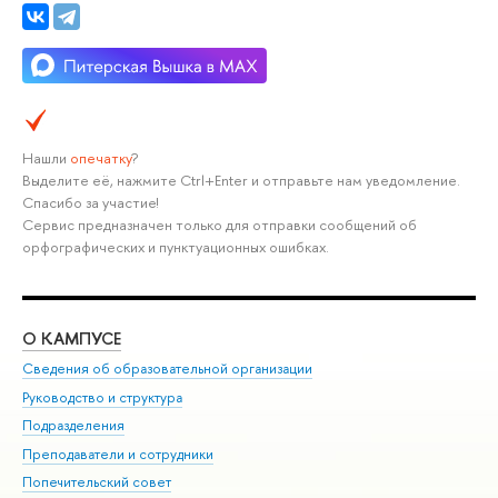
Нашли
опечатку
?
Выделите её, нажмите Ctrl+Enter и отправьте нам уведомление.
Спасибо за участие!
Сервис предназначен только для отправки сообщений об
орфографических и пунктуационных ошибках.
О КАМПУСЕ
ОБ
Сведения об образовательной организации
Мер
Руководство и структура
Мер
Подразделения
Дов
Преподаватели и сотрудники
Ол
Попечительский совет
При