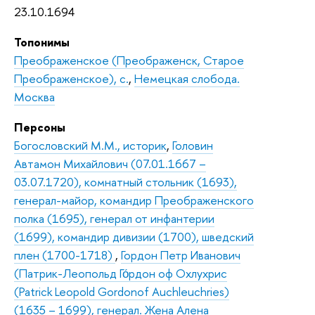
23.10.1694
Топонимы
Преображенское (Преображенск, Старое
Преображенское), с.
,
Немецкая слобода.
Москва
Персоны
Богословский М.М., историк
,
Головин
Автамон Михайлович (07.01.1667 –
03.07.1720), комнатный стольник (1693),
генерал-майор, командир Преображенского
полка (1695), генерал от инфантерии
(1699), командир дивизии (1700), шведский
плен (1700-1718)
,
Гордон Петр Иванович
(Патрик-Леопольд Го́рдон оф Охлухрис
(Patrick Leopold Gordonof Auchleuchries)
(1635 – 1699), генерал. Жена Алена