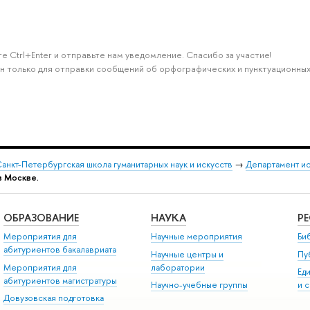
е Ctrl+Enter и отправьте нам уведомление. Спасибо за участие!
н только для отправки сообщений об орфографических и пунктуационных
анкт-Петербургская школа гуманитарных наук и искусств
→
Департамент и
 в Москве.
ОБРАЗОВАНИЕ
НАУКА
Р
Мероприятия для
Научные мероприятия
Би
абитуриентов бакалавриата
Научные центры и
Пу
Мероприятия для
лаборатории
Ед
абитуриентов магистратуры
Научно-учебные группы
и 
Довузовская подготовка