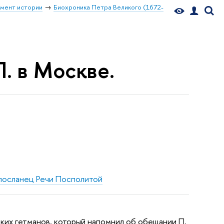
мент истории
Биохроника Петра Великого (1672-
П. в Москве.
 посланец Речи Посполитой
ских гетманов, который напомнил об обещании П.