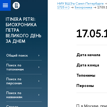
НИУ ВШЭ в Санкт-Петербурге
1725 гг.)
Биохроника
17.05.
ITINERA PETRI:
БИОХРОНИКА
17.05.
ПЕТРА
ВЕЛИКОГО ДЕНЬ
ЗА ДНЕМ
Дата начала
Общий поиск
Дата конца
Поиск по
топонимам
Топонимы
Поиск по
персонам
Персоны
Поиск по
названиям
П. в Москве, пр
Список