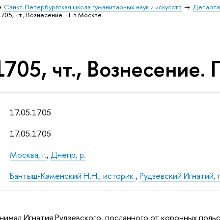
Санкт-Петербургская школа гуманитарных наук и искусств
Департа
1705, чт., Вознесение. П. в Москве.
1705, чт., Вознесение. 
17.05.1705
17.05.1705
Москва, г.
,
Днепр, р.
Бантыш-Каменский Н.Н., историк
,
Рудзевский Игнатий,
инимал Игнатия Рудзевского, посланного от коронных поль