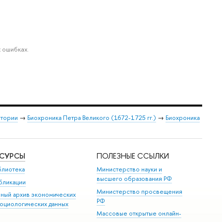
 ошибках.
стории
→
Биохроника Петра Великого (1672-1725 гг.)
→
Биохроника
ЕСУРСЫ
ПОЛЕЗНЫЕ ССЫЛКИ
блиотека
Министерство науки и
высшего образования РФ
бликации
Министерство просвещения
иный архив экономических
РФ
социологических данных
Массовые открытые онлайн-