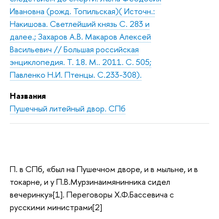
Ивановна (рожд. Топильская)( Источн.:
Накишова. Светлейший князь С. 283 и
далее.; Захаров А.В. Макаров Алексей
Васильевич // Большая российская
энциклопедия. Т. 18. М.. 2011. С. 505;
Павленко Н.И. Птенцы. С.233-308).
Названия
Пушечный литейный двор. СПб
П. в СПб, «был на Пушечном дворе, и в мыльне, и в
токарне, и у П.В.Мурзинаимянинника сидел
вечеринку»[1]. Переговоры Х.Ф.Бассевича с
русскими министрами[2]