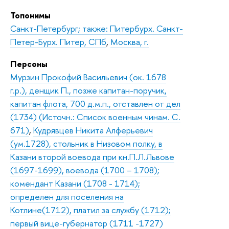
Топонимы
Санкт-Петербург; также: Питербурх. Санкт-
Петер-Бурх. Питер, СПб
,
Москва, г.
Персоны
Мурзин Прокофий Васильевич (ок. 1678
г.р.), денщик П., позже капитан-поручик,
капитан флота, 700 д.м.п., отставлен от дел
(1734) (Источн.: Список военным чинам. С.
671)
,
Кудрявцев Никита Алферьевич
(ум.1728), стольник в Низовом полку, в
Казани второй воевода при кн.П.Л.Львове
(1697-1699), воевода (1700 – 1708);
комендант Казани (1708 - 1714);
определен для поселения на
Котлине(1712), платил за службу (1712);
первый вице-губернатор (1711 -1727)