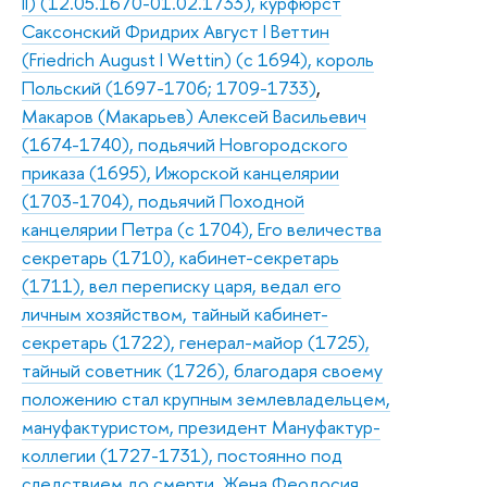
II) (12.05.1670-01.02.1733), курфюрст
Саксонский Фридрих Август I Веттин
(Friedrich August I Wettin) (с 1694), король
Польский (1697-1706; 1709-1733)
,
Макаров (Макарьев) Алексей Васильевич
(1674-1740), подьячий Новгородского
приказа (1695), Ижорской канцелярии
(1703-1704), подьячий Походной
канцелярии Петра (с 1704), Его величества
секретарь (1710), кабинет-секретарь
(1711), вел переписку царя, ведал его
личным хозяйством, тайный кабинет-
секретарь (1722), генерал-майор (1725),
тайный советник (1726), благодаря своему
положению стал крупным землевладельцем,
мануфактуристом, президент Мануфактур-
коллегии (1727-1731), постоянно под
следствием до смерти. Жена Феодосия