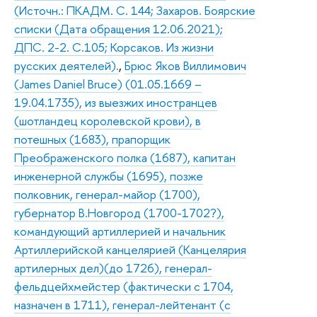
(Источн.: ПКАДМ. С. 144; Захаров. Боярские
списки (Дата обращения 12.06.2021);
ДПС. 2-2. С.105; Корсаков. Из жизни
русских деятелей).
,
Брюс Яков Виллимович
(James Daniel Bruce) (01.05.1669 –
19.04.1735), из выезжих иностранцев
(шотландец королевской крови), в
потешных (1683), прапорщик
Преображенского полка (1687), капитан
инженерной службы (1695), позже
полковник, генерал-майор (1700),
губернатор В.Новгород (1700-1702?),
командующий артиллерией и начальник
Артиллерийской канцелярией (Канцелярия
артилерных дел)(до 1726), генерал-
фельдцейхмейстер (фактически с 1704,
назначен в 1711), генерал-лейтенант (с