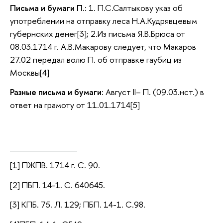
Письма и бумаги П.:
1. П.С.Салтыкову указ об
употреблении на отправку леса Н.А.Кудрявцевым
губернских денег[3]; 2.Из письма Я.В.Брюса от
08.03.1714 г. А.В.Макарову следует, что Макаров
27.02 передал волю П. об отправке гаубиц из
Москвы[4]
Разные письма и бумаги:
Август II– П. (09.03.нст.) в
ответ на грамоту от 11.01.1714[5]
[1] ПЖПВ. 1714 г. С. 90.
[2] ПБП. 14-1. С. 640645.
[3] КПБ. 75. Л. 129; ПБП. 14-1. С.98.