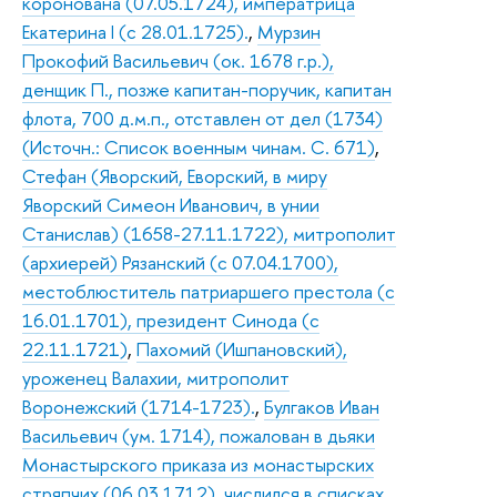
коронована (07.05.1724), императрица
Екатерина I (с 28.01.1725).
,
Мурзин
Прокофий Васильевич (ок. 1678 г.р.),
денщик П., позже капитан-поручик, капитан
флота, 700 д.м.п., отставлен от дел (1734)
(Источн.: Список военным чинам. С. 671)
,
Стефан (Яворский, Еворский, в миру
Яворский Симеон Иванович, в унии
Станислав) (1658-27.11.1722), митрополит
(архиерей) Рязанский (с 07.04.1700),
местоблюститель патриаршего престола (с
16.01.1701), президент Синода (с
22.11.1721)
,
Пахомий (Ишпановский),
уроженец Валахии, митрополит
Воронежский (1714-1723).
,
Булгаков Иван
Васильевич (ум. 1714), пожалован в дьяки
Монастырского приказа из монастырских
стряпчих (06.03.1712), числился в списках