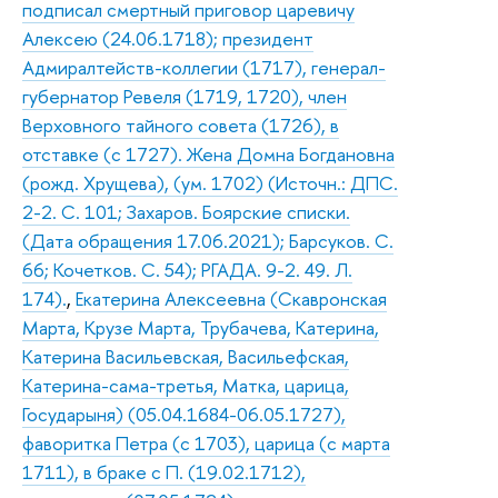
подписал смертный приговор царевичу
Алексею (24.06.1718); президент
Адмиралтейств-коллегии (1717), генерал-
губернатор Ревеля (1719, 1720), член
Верховного тайного совета (1726), в
отставке (с 1727). Жена Домна Богдановна
(рожд. Хрущева), (ум. 1702) (Источн.: ДПС.
2-2. С. 101; Захаров. Боярские списки.
(Дата обращения 17.06.2021); Барсуков. С.
66; Кочетков. С. 54); РГАДА. 9-2. 49. Л.
174).
,
Екатерина Алексеевна (Скавронская
Марта, Крузе Марта, Трубачева, Катерина,
Катерина Васильевская, Васильефская,
Катерина-сама-третья, Матка, царица,
Государыня) (05.04.1684-06.05.1727),
фаворитка Петра (с 1703), царица (с марта
1711), в браке с П. (19.02.1712),