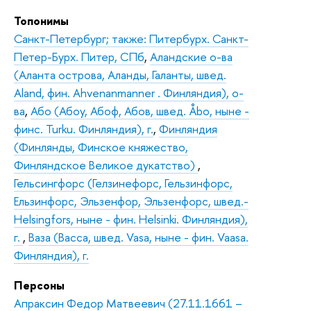
Топонимы
Санкт-Петербург; также: Питербурх. Санкт-
Петер-Бурх. Питер, СПб
,
Аландские о-ва
(Аланта острова, Аланды, Галанты, швед.
Aland, фин. Ahvenanmanner . Финляндия), о-
ва
,
Або (Абоу, Абоф, Абов, швед. Åbo, ныне -
финс. Turku. Финляндия), г.
,
Финляндия
(Финлянды, Финское княжество,
Финляндское Великое дукатство)
,
Гельсингфорс (Гелзинефорс, Гельзинфорс,
Ельзинфорс, Эльзенфор, Эльзенфорс, швед.-
Helsingfors, ныне - фин. Helsinki. Финляндия),
г.
,
Ваза (Васса, швед. Vasa, ныне - фин. Vaasa.
Финляндия), г.
Персоны
Апраксин Федор Матвеевич (27.11.1661 –