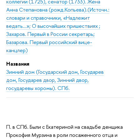
коллегии (1725), сенатор (1733). Жена
Анна Степановна (рожд.Копьева).(Источн.:
словари и справочники, «Надлежит
ведать…»; О высочайших пришествиях ;
Захаров. Первый в России секретарь;
Базарова. Первый российский вице-
канцлер)
Названия
Зимний дом (Государский дом, Государев
дом, Государев двор, Зимний двор,
государевы хоромы). СПб.
П. в СПб. Были с Екатериной на свадьбе денщика
Прокофия Мурзина в роли посаженного отца и