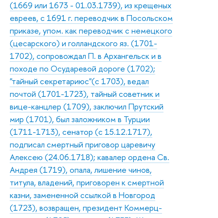
(1669 или 1673 - 01.03.1739), из крещеных
евреев, с 1691 г. переводчик в Посольском
приказе, упом. как переводчик с немецкого
(цесарского) и голландского яз. (1701-
1702), сопровождал П. в Архангельск и в
походе по Осударевой дороге (1702);
"тайный секретариюс"(с 1703), ведал
почтой (1701-1723), тайный советник и
вице-канцлер (1709), заключил Прутский
мир (1701), был заложником в Турции
(1711-1713), сенатор (с 15.12.1717),
подписал смертный приговор царевичу
Алексею (24.06.1718); кавалер ордена Св.
Андрея (1719), опала, лишение чинов,
титула, владений, приговорен к смертной
казни, замененной ссылкой в Новгород
(1723), возвращен, президент Коммерц-