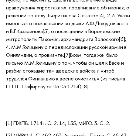
нравоучения «простакам», предписание об иконах, о
решении по делу Тверитинова Сенатом[4]; 2-3. Указы
именные: о пожаловании во дьяки А.Ф.Докудовского
и В.Г.Казаринова[5]; о посвящении в Воронежские
митрополиты Пахомия, архимандрита Волоского[6];
4. М.М.Голицыну о передислокации русской армии в
Финляндии, о провианте.[7]Возм. тогда же было
письмо М.М.Голицыну о том, чтобы он шел к Васе и
разбил стоявшие там шведские войска и «чтоб
трудился Финландию к весне очистить» (из письма
П. П.П.Шафирову от 05.03.1714).[8]
[1] ПЖПВ. 1714 г. С. 2, 14, 155; МИГО. 3. С. 2.
[2] МИРФ. 1. С. 462-463; Автографы Петра. С. 46-47.