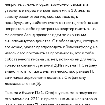
неприятеля, ежели будет возможно, сыскать и
утеснить и перед неприятелем миль 10, или, по
вашему рассмотрению, сколько можно, к
предбудущему действу пусту оставить, чтоб не мог
неприятель себе пространных квартир иметь <…>.
На остров Аланд приказал идти по окончании
вышепомянутого действа. От Абова шкуты, которые
возможно, указал препроводить к Гельсингфорсу, не
изволь сего поставить за противность, что к тебе
собственного письма Е.в. нет, истинно ни для чего,
точию за самыми суетами»[2].Из письма П. Стефану
видно, что в тот же день или несколько раньше П.
занимался церковными делами, а Стефан ему
докладывал о них[3].
Письма и бумаги П.: 1. Стефану письмо о получении
его письма от 27.11 и присланных им книг,в которых
нужно, по мысли П., сделать дополнение в виде