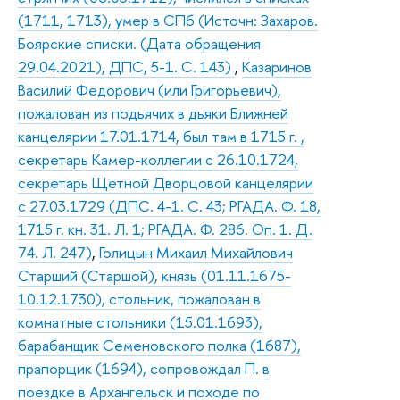
(1711, 1713), умер в СПб (Источн: Захаров.
Боярские списки. (Дата обращения
29.04.2021), ДПС, 5-1. С. 143)
,
Казаринов
Василий Федорович (или Григорьевич),
пожалован из подьячих в дьяки Ближней
канцелярии 17.01.1714, был там в 1715 г. ,
секретарь Камер-коллегии с 26.10.1724,
секретарь Щетной Дворцовой канцелярии
с 27.03.1729 (ДПС. 4-1. С. 43; РГАДА. Ф. 18,
1715 г. кн. 31. Л. 1; РГАДА. Ф. 286. Оп. 1. Д.
74. Л. 247)
,
Голицын Михаил Михайлович
Старший (Старшой), князь (01.11.1675-
10.12.1730), стольник, пожалован в
комнатные стольники (15.01.1693),
барабанщик Семеновского полка (1687),
прапорщик (1694), сопровождал П. в
поездке в Архангельск и походе по