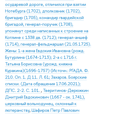
осударевой дороге, отличился при взятии
Нотебурга (1702), дполковник (1702),
бригадир (1705), командир гвардейской
бригадой, генерал-поручик (1708),
упомянут среди написанных к строение на
Котлине с 1338 дв. (1712); генерал-аншеф
(1714), генерал-фельдмаршал (21.05.1725).
Жены: 1-а жена Евдокия Ивановна (рожд.
Бутурлина (1674-1713); 2-а с 1716 г.
Татьяна Борисовна (урожд. княжна
Куракина)(1696-1757) (Источн.: РГАДА. Ф.
210. Оп. 1. Д 11. Л. 61; Захаров. Боярские
списки. (Дата обращения 17.06.2021);
ДПС. 2-2. С. 101.
,
Тверитинов-Дерюжкин
Дмитрий Евдокимович (1667 - ок. 1741),
церковный вольнодумец, склонный к
лютеранству
,
Шафиров Петр Павлович