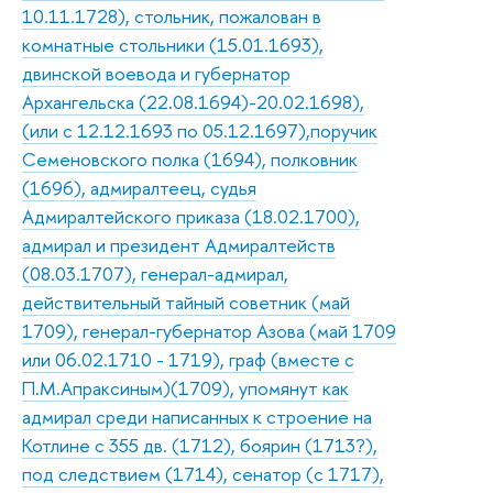
10.11.1728), стольник, пожалован в
комнатные стольники (15.01.1693),
двинской воевода и губернатор
Архангельска (22.08.1694)-20.02.1698),
(или с 12.12.1693 по 05.12.1697),поручик
Семеновского полка (1694), полковник
(1696), адмиралтеец, судья
Адмиралтейского приказа (18.02.1700),
адмирал и президент Адмиралтейств
(08.03.1707), генерал-адмирал,
действительный тайный советник (май
1709), генерал-губернатор Азова (май 1709
или 06.02.1710 - 1719), граф (вместе с
П.М.Апраксиным)(1709), упомянут как
адмирал среди написанных к строение на
Котлине с 355 дв. (1712), боярин (1713?),
под следствием (1714), сенатор (с 1717),