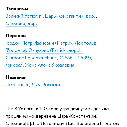
Топонимы
Великий Устюг, г.
,
Царь-Константин, дер.
,
Онохово, дер.
Персоны
Гордон Петр Иванович (Патрик-Леопольд
Го́рдон оф Охлухрис (Patrick Leopold
Gordonof Auchleuchries) (1635 – 1699),
генерал. Жена Алена Яковлевна
Названия
Летописец Льва Вологдина
П. в В.Устюге, в 10 часов утра двинулись дальше,
прошли мимо деревень Царь-Константин,
Онохово[1]. По Летописцу Льва Вологдина П. «стоял