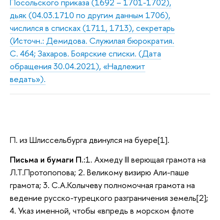
Посольского приказа (1692 – 1701-1702),
дьяк (04.03.1710 по другим данным 1706),
числился в списках (1711, 1713), секретарь
(Источн.: Демидова. Служилая бюрократия.
С. 464; Захаров. Боярские списки. (Дата
обращения 30.04.2021), «Надлежит
ведать»).
П. из Шлиссельбурга двинулся на буере[1].
Письма и бумаги П.:
1. Ахмеду III верющая грамота на
Л.Т.Протопопова; 2. Великому визирю Али-паше
грамота; 3. С.А.Колычеву полномочная грамота на
ведение русско-турецкого разграничения земель[2];
4. Указ именной, чтобы «впредь в морском флоте