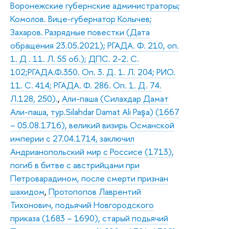
Воронежские губернские администраторы;
Комолов. Вице-губернатор Колычев;
Захаров. Разрядные повестки (Дата
обращения 23.05.2021); РГАДА. Ф. 210, оп.
1. Д . 11. Л. 55 об.); ДПС. 2-2. С.
102;РГАДА.Ф.350. Оп. 3. Д. 1. Л. 204; РИО.
11. С. 414; РГАДА. Ф. 286. Оп. 1. Д. 74.
Л.128, 250).
,
Али-паша (Силахдар Дамат
Али-паша, тур.Silahdar Damat Ali Paşa) (1667
– 05.08.1716), великий визирь Османской
империи с 27.04.1714, заключил
Андрианопольский мир с Россисе (1713),
погиб в битве с австрийцами при
Петроварадином, после смерти признан
шахидом
,
Протопопов Лаврентий
Тихонович, подьячий Новгородского
приказа (1683 – 1690), старый подьячий