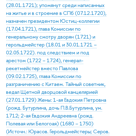
(28.01.1721); упомянут среди написанных
на житье и в строение в СПб (07.12.1720),
назначен президентом Юстиц-коллегии
(17.04.1721), глава Комиссии по
генеральному смотру дворян (1721) и
герольдмейстер (18.01 и 30.01.1721 –
02.05.1722). под следствием и под
арестом (1722 – 1724), генерал-
рекетмейстер вместо Павлова
(09.02.1725), глава Комиссии по
разграничению с Китаем. Тайный советник,
ведал Щетной дворцовой канцелярией
(27.01.1729) Жены: 1-ая Евдокия Петровна
(рожд. Бутурлина, дочь П.В.Бутурлина, ум.
1712; 2-ая Евдокия Андреевна (рожд.
Полевая или Белогоая) (1680 – 1750)
(Источн.: Юрасов. Герольдмейстеры; Серов.