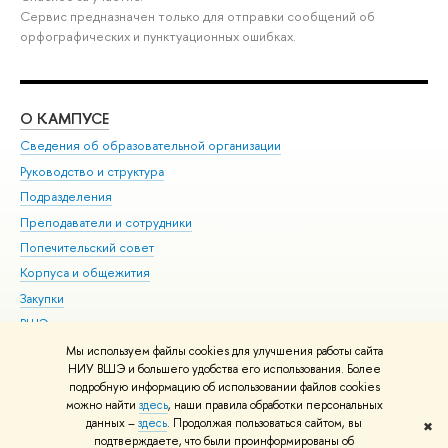
Сервис предназначен только для отправки сообщений об
орфографических и пунктуационных ошибках.
О КАМПУСЕ
ОБ
Сведения об образовательной организации
Мер
Руководство и структура
Мер
Подразделения
Дов
Преподаватели и сотрудники
Ол
Попечительский совет
При
Корпуса и общежития
При
Закупки
Ди
ВШЭ для студентов с ограниченными возможностями
До
здоровья и инвалидностью
Ас
Мы используем файлы cookies для улучшения работы сайта
Версия для слабовидящих
НИУ ВШЭ и большего удобства его использования. Более
Обр
подробную информацию об использовании файлов cookies
Единая платежная страница
можно найти
здесь
, наши правила обработки персональных
данных –
здесь
. Продолжая пользоваться сайтом, вы
✖
Редактору
подтверждаете, что были проинформированы об