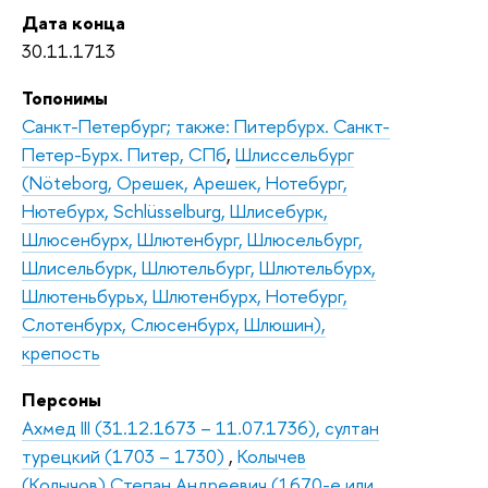
Дата конца
30.11.1713
Топонимы
Санкт-Петербург; также: Питербурх. Санкт-
Петер-Бурх. Питер, СПб
,
Шлиссельбург
(Nöteborg, Орешек, Арешек, Нотебург,
Нютебурх, Schlüsselburg, Шлисебурк,
Шлюсенбурх, Шлютенбург, Шлюсельбург,
Шлисельбурк, Шлютельбург, Шлютельбурх,
Шлютеньбурьх, Шлютенбурх, Нотебург,
Слотенбурх, Слюсенбурх, Шлюшин),
крепость
Персоны
Ахмед III (31.12.1673 – 11.07.1736), султан
турецкий (1703 – 1730)
,
Колычев
(Колычов) Степан Андреевич (1670-е или