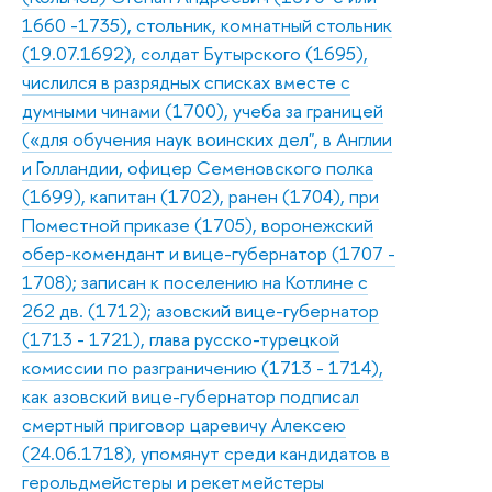
1660 -1735), стольник, комнатный стольник
(19.07.1692), солдат Бутырского (1695),
числился в разрядных списках вместе с
думными чинами (1700), учеба за границей
(«для обучения наук воинских дел", в Англии
и Голландии, офицер Семеновского полка
(1699), капитан (1702), ранен (1704), при
Поместной приказе (1705), воронежский
обер-комендант и вице-губернатор (1707 -
1708); записан к поселению на Котлине с
262 дв. (1712); азовский вице-губернатор
(1713 - 1721), глава русско-турецкой
комиссии по разграничению (1713 - 1714),
как азовский вице-губернатор подписал
смертный приговор царевичу Алексею
(24.06.1718), упомянут среди кандидатов в
герольдмейстеры и рекетмейстеры