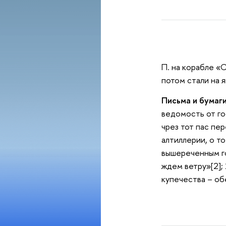
П. на корабле «С
потом стали на 
Письма и бумаги
ведомость от го
чрез тот пас пер
алтиллерии, о т
вышереченным го
ждем ветру»[2];
купечества – об