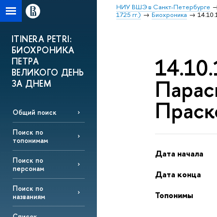
НИУ ВШЭ в Санкт-Петербурге
1725 гг.)
Биохроника
14.10
ITINERA PETRI:
БИОХРОНИКА
14.10.
ПЕТРА
ВЕЛИКОГО ДЕНЬ
Парас
ЗА ДНЕМ
Праск
Общий поиск
Поиск по
топонимам
Дата начала
Поиск по
персонам
Дата конца
Поиск по
Топонимы
названиям
Список