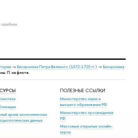
 ошибках.
стории
→
Биохроника Петра Великого (1672-1725 гг.)
→
Биохроника
ы. П. на флоте.
ЕСУРСЫ
ПОЛЕЗНЫЕ ССЫЛКИ
блиотека
Министерство науки и
высшего образования РФ
бликации
Министерство просвещения
иный архив экономических
РФ
социологических данных
Массовые открытые онлайн-
курсы