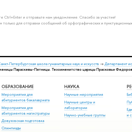
е Ctrl+Enter и отправьте нам уведомление. Спасибо за участие!
н только для отправки сообщений об орфографических и пунктуационных
анкт-Петербургская школа гуманитарных наук и искусств
→
Департамент и
мученицы Параскевы-Пятницы. Тезоименитство царицы Прасковьи Федоровн
ОБРАЗОВАНИЕ
НАУКА
Р
Мероприятия для
Научные мероприятия
Би
абитуриентов бакалавриата
Научные центры и
Пу
Мероприятия для
лаборатории
Ед
абитуриентов магистратуры
Научно-учебные группы
и 
Довузовская подготовка
Олимпиады