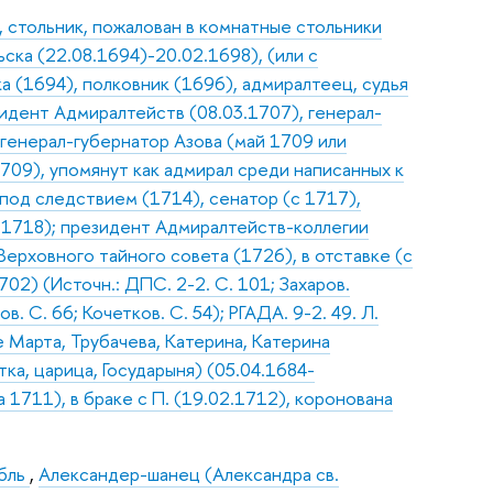
 стольник, пожалован в комнатные стольники
ска (22.08.1694)-20.02.1698), (или с
а (1694), полковник (1696), адмиралтеец, судья
зидент Адмиралтейств (08.03.1707), генерал-
 генерал-губернатор Азова (май 1709 или
709), упомянут как адмирал среди написанных к
 под следствием (1714), сенатор (с 1717),
.1718); президент Адмиралтейств-коллегии
Верховного тайного совета (1726), в отставке (с
02) (Источн.: ДПС. 2-2. С. 101; Захаров.
. С. 66; Кочетков. С. 54); РГАДА. 9-2. 49. Л.
 Марта, Трубачева, Катерина, Катерина
ка, царица, Государыня) (05.04.1684-
а 1711), в браке с П. (19.02.1712), коронована
абль
,
Александер-шанец (Александра св.