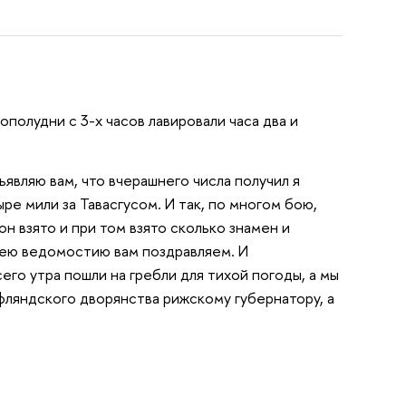
ополудни с 3-х часов лавировали часа два и
являю вам, что вчерашнего числа получил я
ре мили за Тавасгусом. И так, по многом бою,
он взято и при том взято сколько знамен и
сею ведомостию вам поздравляем. И
его утра пошли на гребли для тихой погоды, а мы
ифляндского дворянства рижскому губернатору, а