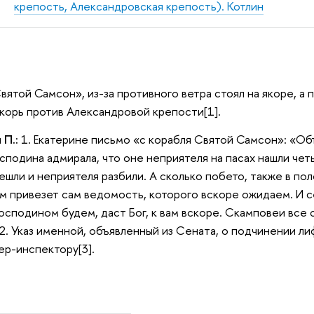
крепость, Александровская крепость). Котлин
вятой Самсон», из-за противного ветра стоял на якоре, а п
якорь против Александровой крепости[1].
 П.:
1. Екатерине письмо «с корабля Святой Самсон»: «Объ
сподина адмирала, что оне неприятеля на пасах нашли четы
ешли и неприятеля разбили. А сколько побето, также в пол
ом привезет сам ведомость, которого вскоре ожидаем. И 
сподином будем, даст Бог, к вам вскоре. Скамповеи все с
 2. Указ именной, объявленный из Сената, о подчинении л
ер-инспектору[3].