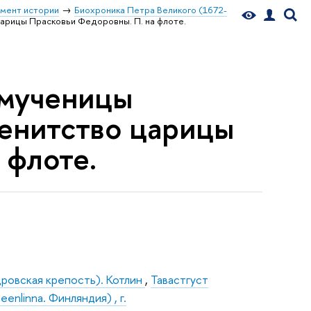
мент истории
Биохроника Петра Великого (1672-
царицы Прасковьи Федоровны. П. на флоте.
омученицы
енитство царицы
 флоте.
ровская крепость). Котлин
,
Тавастгуст
eenlinna. Финляндия) , г.