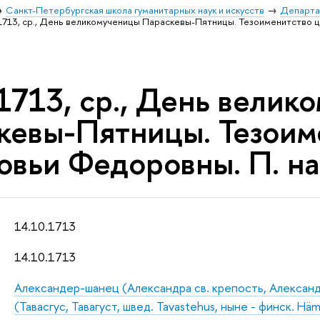
Санкт-Петербургская школа гуманитарных наук и искусств
Департа
.1713, ср., День великомученицы Параскевы-Пятницы. Тезоименитство 
1713, ср., День велик
кевы-Пятницы. Тезоим
овьи Федоровны. П. на
14.10.1713
14.10.1713
Александер-шанец (Александра св. крепость, Александ
(Тавасгус, Тавагуст, швед. Tavastehus, ныне - финск. Häm