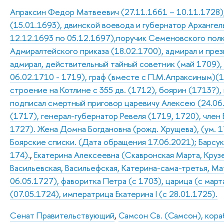
Апраксин Федор Матвеевич (27.11.1661 – 10.11.1728),
(15.01.1693), двинской воевода и губернатор Архангель
12.12.1693 по 05.12.1697),поручик Семеновского полк
Адмиралтейского приказа (18.02.1700), адмирал и пре
адмирал, действительный тайный советник (май 1709),
06.02.1710 - 1719), граф (вместе с П.М.Апраксиным)(1
строение на Котлине с 355 дв. (1712), боярин (1713?),
подписал смертный приговор царевичу Алексею (24.06
(1717), генерал-губернатор Ревеля (1719, 1720), член 
1727). Жена Домна Богдановна (рожд. Хрущева), (ум. 17
Боярские списки. (Дата обращения 17.06.2021); Барсуков
174).
,
Екатерина Алексеевна (Скавронская Марта, Крузе
Васильевская, Васильефская, Катерина-сама-третья, Мат
06.05.1727), фаворитка Петра (с 1703), царица (с март
(07.05.1724), императрица Екатерина I (с 28.01.1725).
Сенат Правительствующий
,
Самсон Св. (Самсон), кор