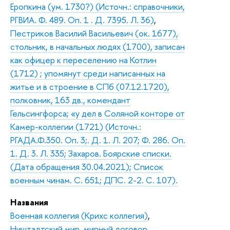
Еропкина (ум. 1730?) (Источн.: справочники,
РГВИА. Ф. 489. Оп. 1 . Д. 7395. Л. 36)
,
Пестриков Василий Васильевич (ок. 1677),
стольник, в начальных людях (1700), записан
как офицер к переселению на Котлин
(1712) ; упомянут среди написанных на
житье и в строение в СПб (07.12.1720),
полковник, 163 дв., комендант
Гельсингфорса; «у дел в Соляной конторе от
Камер-коллегии (1721) (Источн.:
РГАДА.Ф.350. Оп. 3;. Д. 1. Л. 207; Ф. 286. Оп.
1. Д. 3. Л. 335; Захаров. Боярские списки.
(Дата обращения 30.04.2021); Список
военным чинам. С. 651; ДПС. 2-2. С. 107).
Названия
Военная коллегия (Крихс коллегия)
,
Ништадтский мир, мирный договор