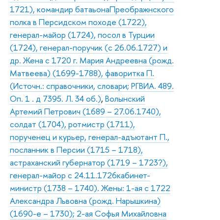
1721), командир батаьонаПреображнского
полка в Персидском походе (1722),
генерал-майор (1724), посол в Турции
(1724), генерал-поручик (с 26.06.1727) и
др. Жена с 1720 г. Мария Андреевна (рожд.
Матвеева) (1699-1788), фаворитка П.
(Источн.: справочники, словари; РГВИА. 489.
Оп. 1 . д 7395. Л. 34 об.)
,
Волынский
Артемий Петрович (1689 – 27.06.1740),
солдат (1704), ротмистр (1711),
порученец и курьер, генерал-адъютант П.,
посланник в Персии (1715 – 1718),
астраханский губернатор (1719 – 1723?),
генерал-майор с 24.11.1726кабинет-
министр (1738 – 1740). Жены: 1-ая с 1722
Александра Львовна (рожд. Нарышкина)
(1690-е – 1730); 2-ая Софья Михайловна