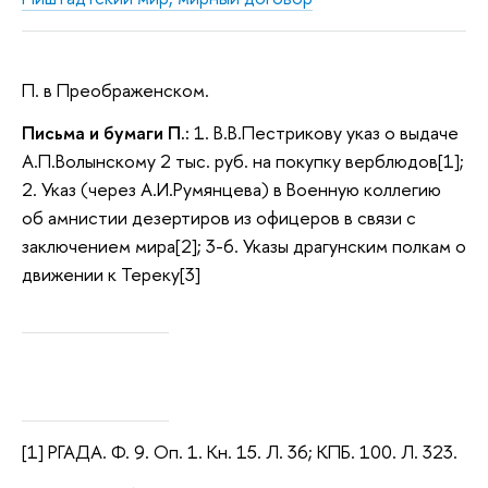
П. в Преображенском.
Письма и бумаги П.:
1. В.В.Пестрикову указ о выдаче
А.П.Волынскому 2 тыс. руб. на покупку верблюдов[1];
2. Указ (через А.И.Румянцева) в Военную коллегию
об амнистии дезертиров из офицеров в связи с
заключением мира[2]; 3-6. Указы драгунским полкам о
движении к Тереку[3]
[1]
РГАДА. Ф. 9. Оп. 1. Кн. 15. Л. 36;
КПБ. 100. Л. 323.