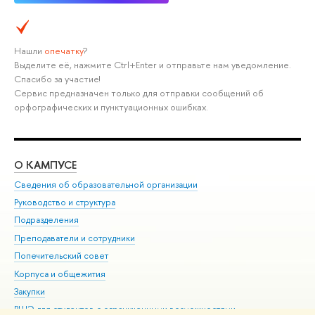
Нашли
опечатку
?
Выделите её, нажмите Ctrl+Enter и отправьте нам уведомление.
Спасибо за участие!
Сервис предназначен только для отправки сообщений об
орфографических и пунктуационных ошибках.
О КАМПУСЕ
ОБ
Сведения об образовательной организации
Мер
Руководство и структура
Мер
Подразделения
Дов
Преподаватели и сотрудники
Ол
Попечительский совет
При
Корпуса и общежития
При
Закупки
Ди
ВШЭ для студентов с ограниченными возможностями
До