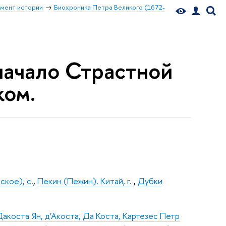
мент истории
Биохроника Петра Великого (1672-
 начало Страстной
ком.
кое), с.
,
Пекин (Пежин). Китай, г.
,
Дубки
коста Ян, д’Акоста, Да Коста, Картезес Петр