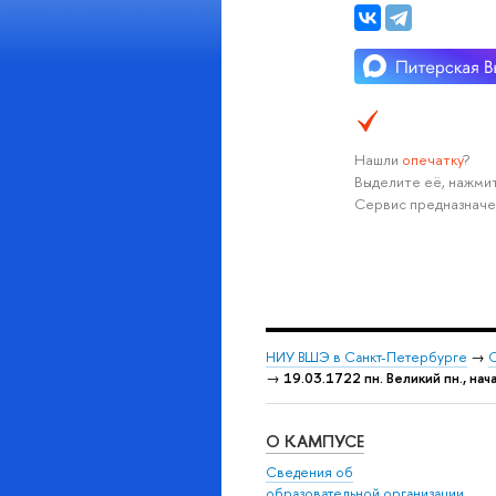
Нашли
опечатку
?
Выделите её, нажмит
Сервис предназначе
НИУ ВШЭ в Санкт-Петербурге
→
С
→
19.03.1722 пн. Великий пн., на
О КАМПУСЕ
Сведения об
образовательной организации