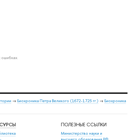
 ошибках.
стории
→
Биохроника Петра Великого (1672-1725 гг.)
→
Биохроника
ЕСУРСЫ
ПОЛЕЗНЫЕ ССЫЛКИ
блиотека
Министерство науки и
высшего образования РФ