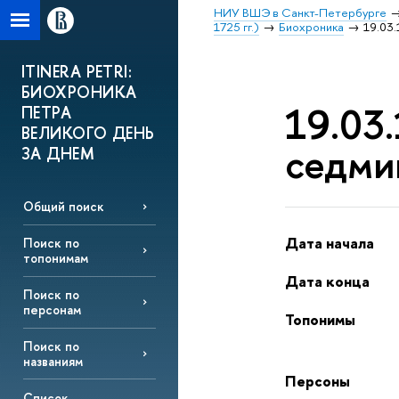
НИУ ВШЭ в Санкт-Петербурге
1725 гг.)
Биохроника
19.03.
ITINERA PETRI:
БИОХРОНИКА
19.03.
ПЕТРА
ВЕЛИКОГО ДЕНЬ
седми
ЗА ДНЕМ
Общий поиск
Дата начала
Поиск по
топонимам
Дата конца
Поиск по
персонам
Топонимы
Поиск по
названиям
Персоны
Список