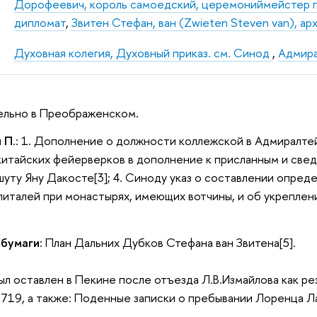
Дорофеевич, король самоедский, церемониймейстер г
дипломат
,
Звитен Стефан, ван (Zwieten Steven van), ар
Духовная колегия, Духовный приказ. см. Синод
,
Адмира
ельно в Преображенском.
и П
.: 1. Дополнение о должности коллежской в Адмиралтейс
китайских фейерверков в дополнение к присланным и сведе
 шуту Яну Дакосте[3]; 4. Синоду указ о составлении опред
питалей при монастырях, имеющих вотчины, и об укреплен
 бумаги
: План Дальних Дубков Стефана ван Звитена[5].
ыл оставлен в Пекине после отъезда Л.В.Измайлова как рез
1719, а также: Поденные записки о пребывании Лоренца Ла