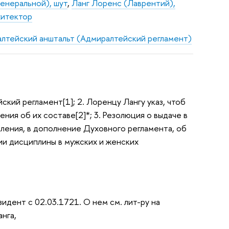
енеральной), шут
,
Ланг Лоренс (Лаврентий),
хитектор
лтейский анштальт (Адмиралтейский регламент)
кий регламент[1]; 2. Лоренцу Лангу указ, чтоб
ния об их составе[2]*; 3. Резолюция о выдаче в
еления, в дополнение Духовного регламента, об
ии дисциплины в мужских и женских
идент с 02.03.1721. О нем см. лит-ру на
нга,