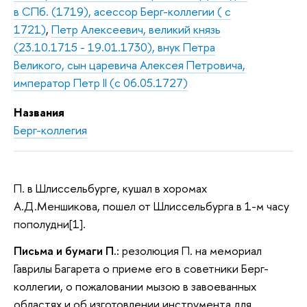
в СПб. (1719), асессор Берг-коллегии ( с
1721)
,
Петр Алексеевич, великий князь
(23.10.1715 - 19.01.1730), внук Петра
Великого, сын царевича Алексея Петровича,
император Петр II (с 06.05.1727)
Названия
Берг-коллегия
П. в Шлиссельбурге, кушал в хоромах
А.Д.Меншикова, пошел от Шлиссельбурга в 1-м часу
пополудни[1].
Письма и бумаги П.:
резолюция П. на мемориал
Гаврилы Багарета о приеме его в советники Берг-
коллегии, о пожаловании мызою в завоеванных
областях и об изготовлении инструмента для