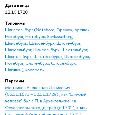
Дата конца
12.10.1720
Топонимы
Шлиссельбург (Nöteborg, Орешек, Арешек,
Нотебург, Нютебурх, Schlüsselburg,
Шлисебурк, Шлюсенбурх, Шлютенбург,
Шлюсельбург, Шлисельбурк, Шлютельбург,
Шлютельбурх, Шлютеньбурьх, Шлютенбурх,
Нотебург, Слотенбурх, Слюсенбурх,
Шлюшин), крепость
Персоны
Меншиков Александр Данилович
(06.11.1673 – 12.11.1729) , как "ближний
человек" был с П. в Архангельске и в
Осударевом походе, граф (с 1702), князь
Священной Римской империи (с 1705),