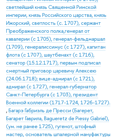
светлейший князь Священной Римской
империи, князь Российского царства, князь
Ижорский, светлость (с. 1707), сержант
Преображенского полка,генерал от
кавалерии (с 1705), генерал-фельдмаршал
(1709), генералиссимус (с 1727), капитан
флота (с 1707), шаутбенахт (с 1716),
сенатор (15.12.1717), первым подписал
смертный приговор царевичу Алексею
(24.06.1718); вице-адмирал (с 1721),
адмирал (с 1727), генерал-губернатор
Санкт-Петербурга (с 1703), президент
Военной коллегии (1717-1724, 1726-1727).
,
Багарэ Габриэль де Пресси (Багерет,
Багарет Гаврила, Bagueretz de Piessy Gabriel),
(ум. не ранее 1725), гугенот, штофный
мастер, основатель шпалерной мануфактуры