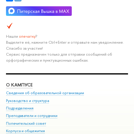
Нашли
опечатку
?
Выделите её, нажмите Ctrl+Enter и отправьте нам уведомление.
Спасибо за участие!
Сервис предназначен только для отправки сообщений об
орфографических и пунктуационных ошибках.
О КАМПУСЕ
ОБ
Сведения об образовательной организации
Мер
Руководство и структура
Мер
Подразделения
Дов
Преподаватели и сотрудники
Ол
Попечительский совет
При
Корпуса и общежития
При