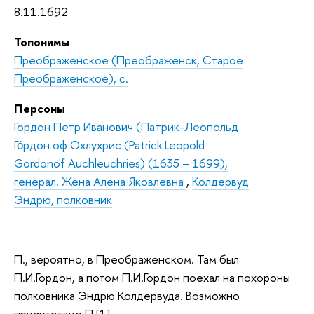
8.11.1692
Топонимы
Преображенское (Преображенск, Старое
Преображенское), с.
Персоны
Гордон Петр Иванович (Патрик-Леопольд
Го́рдон оф Охлухрис (Patrick Leopold
Gordonof Auchleuchries) (1635 – 1699),
генерал. Жена Алена Яковлевна
,
Колдервуд
Эндрю, полковник
П., вероятно, в Преображенском. Там был
П.И.Гордон, а потом П.И.Гордон поехал на похороны
полковника Эндрю Колдервуда. Возможно
присутствие П.[1].