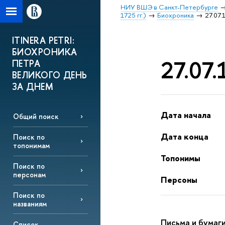
НИУ ВШЭ в Санкт-Петербурге
1725 гг.)
Биохроника
27.07.
ITINERA PETRI:
БИОХРОНИКА
27.07.
ПЕТРА
ВЕЛИКОГО ДЕНЬ
ЗА ДНЕМ
Дата начала
Общий поиск
Дата конца
Поиск по
топонимам
Топонимы
Поиск по
персонам
Персоны
Поиск по
названиям
Письма и бумаги
Список