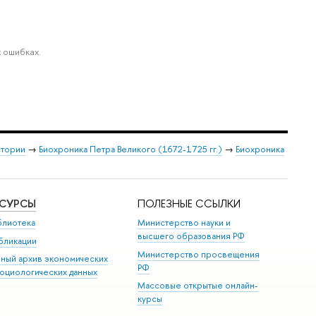
 ошибках.
стории
→
Биохроника Петра Великого (1672-1725 гг.)
→
Биохроника
ЕСУРСЫ
ПОЛЕЗНЫЕ ССЫЛКИ
блиотека
Министерство науки и
высшего образования РФ
бликации
Министерство просвещения
иный архив экономических
РФ
социологических данных
Массовые открытые онлайн-
курсы