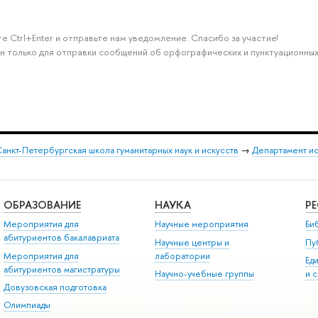
е Ctrl+Enter и отправьте нам уведомление. Спасибо за участие!
н только для отправки сообщений об орфографических и пунктуационных
анкт-Петербургская школа гуманитарных наук и искусств
→
Департамент и
ОБРАЗОВАНИЕ
НАУКА
Р
Мероприятия для
Научные мероприятия
Би
абитуриентов бакалавриата
Научные центры и
Пу
Мероприятия для
лаборатории
Ед
абитуриентов магистратуры
Научно-учебные группы
и 
Довузовская подготовка
Олимпиады