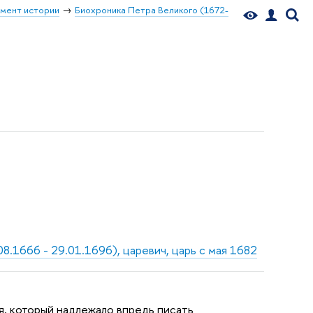
мент истории
Биохроника Петра Великого (1672-
8.1666 - 29.01.1696), царевич, царь с мая 1682
я, который надлежало впредь писать