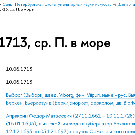
Санкт-Петербургская школа гуманитарных наук и искусств
Департа
1713, ср. П. в море
1713, ср. П. в море
10.06.1713
10.06.1713
Выборг (Выборк, швед. Viborg, фин. Viipuri, ныне - рус. Вы
Беркен, Бьёркезунд (Берки,Биоркет, Берколом, шв. Björk
Апраксин Федор Матвеевич (27.11.1661 – 10.11.1728),
(15.01.1693), двинской воевода и губернатор Архангель
12.12.1693 по 05.12.1697),поручик Семеновского полк