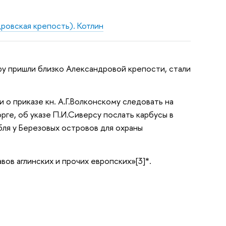
ровская крепость). Котлин
еру пришли близко Александровой крепости, стали
 о приказе кн. А.Г.Волконскому следовать на
ге, об указе П.И.Сиверсу послать карбусы в
бля у Березовых островов для охраны
вов аглинских и прочих европских»[3]*.