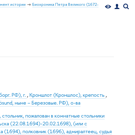
мент истории
Биохроника Петра Великого (1672-
борг. РФ), г.
,
Кроншлот (Кроншлос), крепость
,
ösund, ныне – Березовые. РФ), о-ва
 стольник, пожалован в комнатные стольники
ска (22.08.1694)-20.02.1698), (или с
а (1694), полковник (1696), адмиралтеец, судья