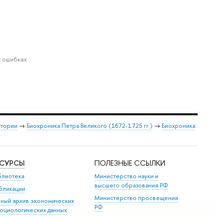
 ошибках.
стории
→
Биохроника Петра Великого (1672-1725 гг.)
→
Биохроника
ЕСУРСЫ
ПОЛЕЗНЫЕ ССЫЛКИ
блиотека
Министерство науки и
высшего образования РФ
бликации
Министерство просвещения
иный архив экономических
РФ
социологических данных