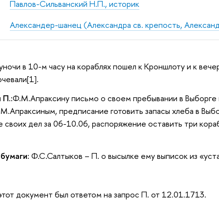
Павлов-Сильванский Н.П., историк
Александер-шанец (Александра св. крепость, Александ
луночи в 10-м часу на кораблях пошел к Кроншлоту и к веч
очевали[1].
 П.:
Ф.М.Апраксину письмо о своем пребывании в Выборге и
М.Апраксиным, предписание готовить запасы хлеба в Выбор
е своих дел за 06-10.06, распоряжение оставить три кора
 бумаги:
Ф.С.Салтыков – П. о высылке ему выписок из «уста
тот документ был ответом на запрос П. от 12.01.1713.