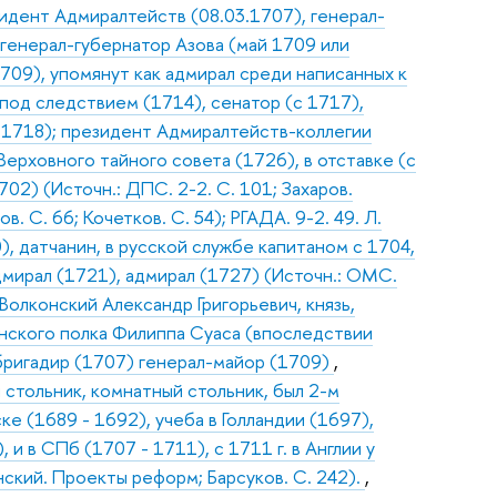
зидент Адмиралтейств (08.03.1707), генерал-
 генерал-губернатор Азова (май 1709 или
709), упомянут как адмирал среди написанных к
 под следствием (1714), сенатор (с 1717),
.1718); президент Адмиралтейств-коллегии
Верховного тайного совета (1726), в отставке (с
02) (Источн.: ДПС. 2-2. С. 101; Захаров.
. С. 66; Кочетков. С. 54); РГАДА. 9-2. 49. Л.
0), датчанин, в русской службе капитаном с 1704,
дмирал (1721), адмирал (1727) (Источн.: ОМС.
Волконский Александр Григорьевич, князь,
унского полка Филиппа Суаса (впоследствии
 бригадир (1707) генерал-майор (1709)
,
 стольник, комнатный стольник, был 2-м
 (1689 - 1692), учеба в Голландии (1697),
и в СПб (1707 - 1711), с 1711 г. в Англии у
ский. Проекты реформ; Барсуков. С. 242).
,