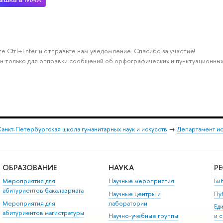
е Ctrl+Enter и отправьте нам уведомление. Спасибо за участие!
н только для отправки сообщений об орфографических и пунктуационных
анкт-Петербургская школа гуманитарных наук и искусств
→
Департамент и
ОБРАЗОВАНИЕ
НАУКА
Р
Мероприятия для
Научные мероприятия
Би
абитуриентов бакалавриата
Научные центры и
Пу
Мероприятия для
лаборатории
Ед
абитуриентов магистратуры
Научно-учебные группы
и 