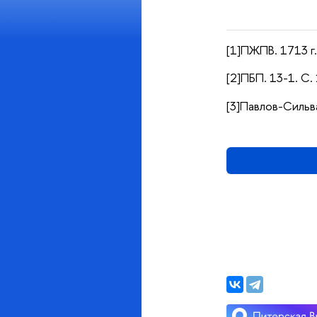
[1]ПЖПВ. 1713 г.
[2]ПБП. 13-1. С.
[3]Павлов-Сильв