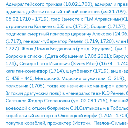
Адмиралтейского приказа (18.02.1700), адмирал и пре
адмирал, действительный тайный советник (май 1709),
06.02.1710 - 1719), граф (вместе с П.М.Апраксиным)(1
строение на Котлине с 355 дв. (1712), боярин (1713?),
подписал смертный приговор царевичу Алексею (24.06
(1717), генерал-губернатор Ревеля (1719, 1720), член 
1727). Жена Домна Богдановна (рожд. Хрущева), (ум. 17
Боярские списки. (Дата обращения 17.06.2021); Барсуков
174).
,
Сиверс Петр Иванович (Sivers Piter) (1674 – 174
капитан-комангдор (1714), шаутбенахт (1719), вице-а
С. 438 – 440; Мегорский. Морские служители. С. 219).
,
полковник (1705), тогда же назначен командиром драг
Вятский драгунский полк) в «генеральстве» К.Э.Ренне,
Салтыков Федор Степанович (ум. 02.08.1715), ближний
воеводой с отцом боярином С.И.Салтыковым в Тобольске
корабельный мастер на Олонецкой верфи (1703 - 1704), 
покупке кораблей, прожектер (Источн.: Павлов-Сильван