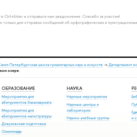
е Ctrl+Enter и отправьте нам уведомление. Спасибо за участие!
н только для отправки сообщений об орфографических и пунктуационных
анкт-Петербургская школа гуманитарных наук и искусств
→
Департамент и
ском озере.
ОБРАЗОВАНИЕ
НАУКА
Р
Мероприятия для
Научные мероприятия
Би
абитуриентов бакалавриата
Научные центры и
Пу
Мероприятия для
лаборатории
Ед
абитуриентов магистратуры
Научно-учебные группы
и 
Довузовская подготовка
Олимпиады