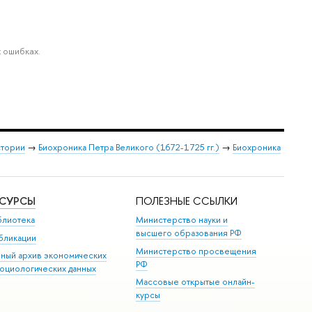
 ошибках.
стории
→
Биохроника Петра Великого (1672-1725 гг.)
→
Биохроника
ЕСУРСЫ
ПОЛЕЗНЫЕ ССЫЛКИ
блиотека
Министерство науки и
высшего образования РФ
бликации
Министерство просвещения
иный архив экономических
РФ
социологических данных
Массовые открытые онлайн-
курсы