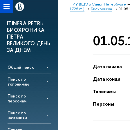
НИУ ВШЭ в Санкт-Петербурге
1725 гг.)
Биохроника
01.05.
ITINERA PETRI:
БИОХРОНИКА
01.05.
ПЕТРА
ВЕЛИКОГО ДЕНЬ
ЗА ДНЕМ
Дата начала
Общий поиск
Дата конца
Поиск по
топонимам
Топонимы
Поиск по
персонам
Персоны
Поиск по
названиям
Список