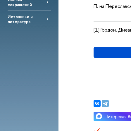
сокращений
П. на Переславск
Источники и
литература
[1] Гордон. Днев