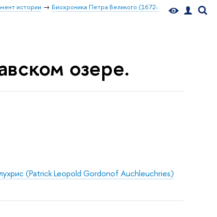
мент истории
Биохроника Петра Великого (1672-
авском озере.
хрис (Patrick Leopold Gordonof Auchleuchries)