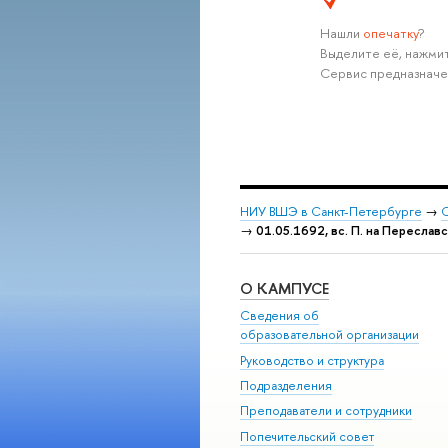
Нашли
опечатку
?
Выделите её, нажмит
Сервис предназначе
НИУ ВШЭ в Санкт-Петербурге
→
С
→
01.05.1692, вс. П. на Переслав
О КАМПУСЕ
Сведения об
образовательной организации
Руководство и структура
Подразделения
Преподаватели и сотрудники
Попечительский совет