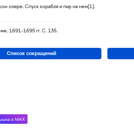
ом озере. Спуск корабля и пир на нем[1].
ник. 1691-1695 гг. С. 135.
Список сокращений