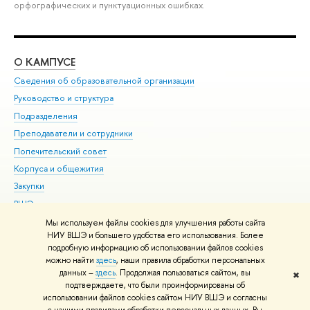
орфографических и пунктуационных ошибках.
О КАМПУСЕ
ОБ
Сведения об образовательной организации
Мер
Руководство и структура
Мер
Подразделения
Дов
Преподаватели и сотрудники
Ол
Попечительский совет
При
Корпуса и общежития
При
Закупки
Ди
ВШЭ для студентов с ограниченными возможностями
До
здоровья и инвалидностью
Ас
Мы используем файлы cookies для улучшения работы сайта
Версия для слабовидящих
НИУ ВШЭ и большего удобства его использования. Более
Обр
подробную информацию об использовании файлов cookies
Единая платежная страница
можно найти
здесь
, наши правила обработки персональных
данных –
здесь
. Продолжая пользоваться сайтом, вы
✖
Редактору
подтверждаете, что были проинформированы об
© НИУ ВШЭ 1993–2026
Адреса и контакты
Условия использования
использовании файлов cookies сайтом НИУ ВШЭ и согласны