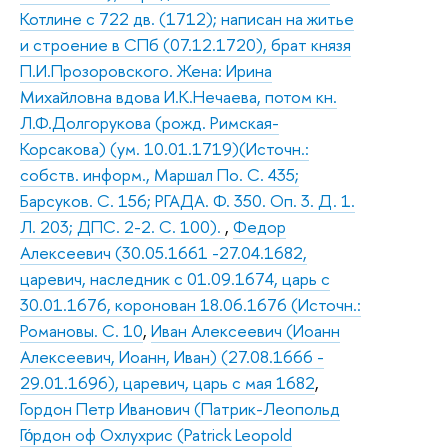
Котлине с 722 дв. (1712); написан на житье
и строение в СПб (07.12.1720), брат князя
П.И.Прозоровского. Жена: Ирина
Михайловна вдова И.К.Нечаева, потом кн.
Л.Ф.Долгорукова (рожд. Римская-
Корсакова) (ум. 10.01.1719)(Источн.:
собств. информ., Маршал По. С. 435;
Барсуков. С. 156; РГАДА. Ф. 350. Оп. 3. Д. 1.
Л. 203; ДПС. 2-2. С. 100).
,
Федор
Алексеевич (30.05.1661 -27.04.1682,
царевич, наследник с 01.09.1674, царь с
30.01.1676, коронован 18.06.1676 (Источн.:
Романовы. С. 10
,
Иван Алексеевич (Иоанн
Алексеевич, Иоанн, Иван) (27.08.1666 -
29.01.1696), царевич, царь с мая 1682
,
Гордон Петр Иванович (Патрик-Леопольд
Го́рдон оф Охлухрис (Patrick Leopold