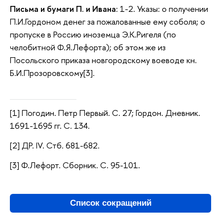
Письма и бумаги П. и Ивана
: 1-2. Указы: о получении
П.И.Гордоном денег за пожалованные ему соболя; о
пропуске в Россию иноземца Э.К.Ригеля (по
челобитной Ф.Я.Лефорта); об этом же из
Посольского приказа новгородскому воеводе кн.
Б.И.Прозоровскому[3].
[1] Погодин. Петр Первый. С. 27; Гордон. Дневник.
1691-1695 гг. С. 134.
[2] ДР. IV. Стб. 681-682.
[3] Ф.Лефорт. Сборник. С. 95-101.
Список сокращений