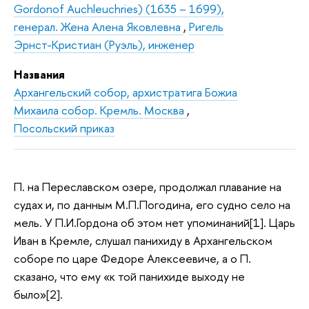
Gordonof Auchleuchries) (1635 – 1699),
генерал. Жена Алена Яковлевна
,
Ригель
Эрнст-Кристиан (Руэль), инженер
Названия
Архангельский собор, архистратига Божиа
Михаила собор. Кремль. Москва
,
Посольский приказ
П. на Переславском озере, продолжал плавание на
судах и, по данным М.П.Погодина, его судно село на
мель. У П.И.Гордона об этом нет упоминаний[1]. Царь
Иван в Кремле, слушал панихиду в Архангельском
соборе по царе Федоре Алексеевиче, а о П.
сказано, что ему «к той панихиде выходу не
было»[2].