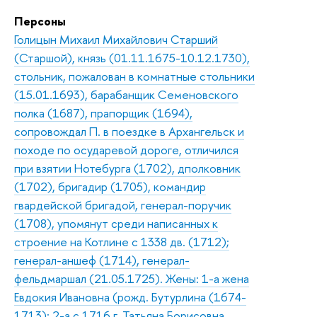
Персоны
Голицын Михаил Михайлович Старший
(Старшой), князь (01.11.1675-10.12.1730),
стольник, пожалован в комнатные стольники
(15.01.1693), барабанщик Семеновского
полка (1687), прапорщик (1694),
сопровождал П. в поездке в Архангельск и
походе по осударевой дороге, отличился
при взятии Нотебурга (1702), дполковник
(1702), бригадир (1705), командир
гвардейской бригадой, генерал-поручик
(1708), упомянут среди написанных к
строение на Котлине с 1338 дв. (1712);
генерал-аншеф (1714), генерал-
фельдмаршал (21.05.1725). Жены: 1-а жена
Евдокия Ивановна (рожд. Бутурлина (1674-
1713); 2-а с 1716 г. Татьяна Борисовна