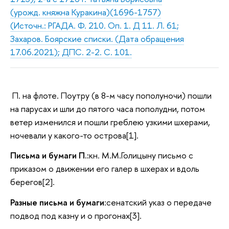
(урожд. княжна Куракина)(1696-1757)
(Источн.: РГАДА. Ф. 210. Оп. 1. Д 11. Л. 61;
Захаров. Боярские списки. (Дата обращения
17.06.2021); ДПС. 2-2. С. 101.
П. на флоте. Поутру (в 8-м часу пополуночи) пошли
на парусах и шли до пятого часа пополудни, потом
ветер изменился и пошли греблею узкими шхерами,
ночевали у какого-то острова[1].
Письма и бумаги П.:
кн. М.М.Голицыну письмо с
приказом о движении его галер в шхерах и вдоль
берегов[2].
Разные письма и бумаги
:сенатский указ о передаче
подвод под казну и о прогонах[3].