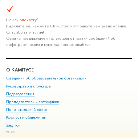
Нашли
опечатку
?
Выделите её, нажмите Ctrl+Enter и отправьте нам уведомление.
Спасибо за участие!
Сервис предназначен только для отправки сообщений об
орфографических и пунктуационных ошибках.
О КАМПУСЕ
ОБ
Сведения об образовательной организации
Мер
Руководство и структура
Мер
Подразделения
Дов
Преподаватели и сотрудники
Ол
Попечительский совет
При
Корпуса и общежития
При
Закупки
Ди
ВШЭ для студентов с ограниченными возможностями
До