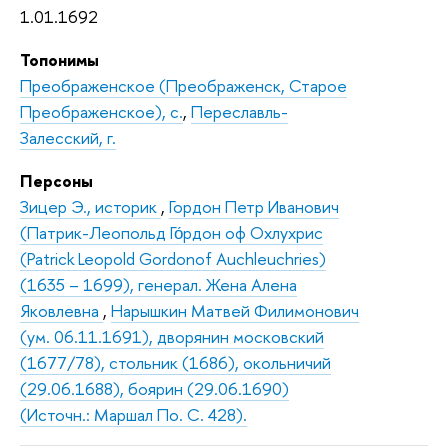
1.01.1692
Топонимы
Преображенское (Преображенск, Старое
Преображенское), с.
,
Переславль-
Залесский, г.
Персоны
Зицер Э., историк
,
Гордон Петр Иванович
(Патрик-Леопольд Го́рдон оф Охлухрис
(Patrick Leopold Gordonof Auchleuchries)
(1635 – 1699), генерал. Жена Алена
Яковлевна
,
Нарышкин Матвей Филимонович
(ум. 06.11.1691), дворянин московский
(1677/78), стольник (1686), окольничий
(29.06.1688), боярин (29.06.1690)
(Источн.: Маршал По. С. 428).