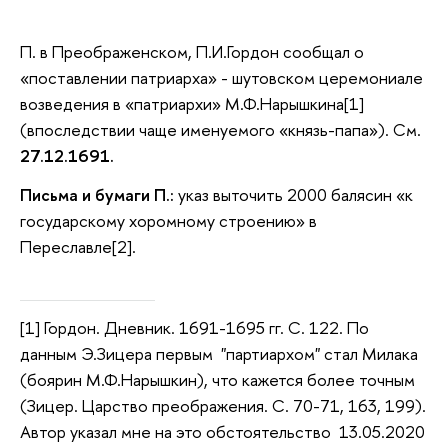
П. в Преображенском, П.И.Гордон сообщал о
«поставлении патриарха» - шутовском церемониале
возведения в «патриархи» М.Ф.Нарышкина[1]
(впоследствии чаще именуемого «князь-папа»). См.
27.12.1691.
Письма и бумаги П.:
указ выточить 2000 балясин «к
государскому хоромному строению» в
Переславле[2].
[1] Гордон. Дневник. 1691-1695 гг. С. 122. По
данным Э.Зицера первым "партиархом" стал Милака
(боярин М.Ф.Нарышкин), что кажется более точным
(Зицер. Царство преображения. С. 70-71, 163, 199).
Автор указал мне на это обстоятельство 13.05.2020