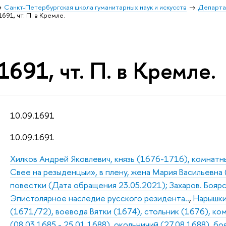
Санкт-Петербургская школа гуманитарных наук и искусств
Департа
1691, чт. П. в Кремле.
1691, чт. П. в Кремле.
10.09.1691
10.09.1691
Хилков Андрей Яковлевич, князь (1676-1716), комнатн
Свее на резыденцыи», в плену, жена Мария Васильевна (
повестки (Дата обращения 23.05.2021); Захаров. Боярс
Эпистолярное наследие русского резидента..
,
Нарышки
(1671/72), воевода Вятки (1674), стольник (1676), ко
(08.03.1685 - 25.01.1688), окольничий (27.08.1688), бо