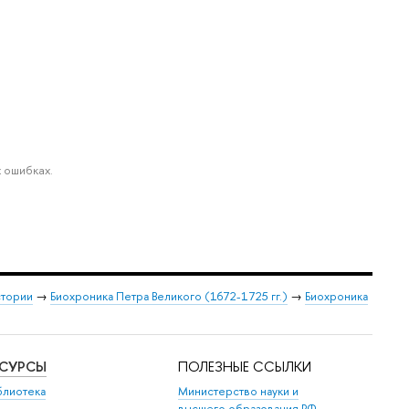
 ошибках.
стории
→
Биохроника Петра Великого (1672-1725 гг.)
→
Биохроника
ЕСУРСЫ
ПОЛЕЗНЫЕ ССЫЛКИ
блиотека
Министерство науки и
высшего образования РФ