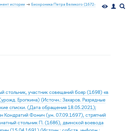
мент истории
Биохроника Петра Великого (1672-
ый стольник, участник совещаний бояр (1698) «в
урожд. Еропкина) (Источн.: Захаров. Разрядные
кие списки. (Дата обращения 18.05.2021);
н Кондратий Фомич (ум. 07.09.1697), стряпчий
мнатный стольник П. (1686), двинской воевода
ярин (15.04.1691) (Источн.: собств. информ.;