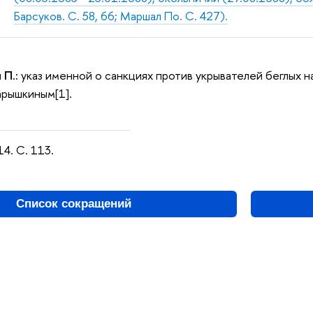
Барсуков. С. 58, 66; Маршал По. С. 427).
 П.:
указ именной о санкциях против укрывателей беглых на
арышкиным[1].
14. С. 113.
Список сокращений