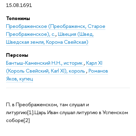
15.08.1691
Топонимы
Преображенское (Преображенск, Старое
Преображенское), с.
,
Швеция (Швед,
Шведская земля, Корона Свейская)
Персоны
Бантыш-Каменский Н.Н., историк
,
Карл XI
(Король Свейский, Karl XI), король
,
Романов
Яков, купец
П. в Преображенском, там слушал и
литургию[1].Царь Иван слушал литургию в Успенском
соборе[2]