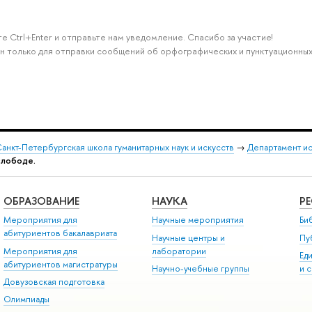
е Ctrl+Enter и отправьте нам уведомление. Спасибо за участие!
н только для отправки сообщений об орфографических и пунктуационных
анкт-Петербургская школа гуманитарных наук и искусств
→
Департамент и
слободе.
ОБРАЗОВАНИЕ
НАУКА
Р
Мероприятия для
Научные мероприятия
Би
абитуриентов бакалавриата
Научные центры и
Пу
Мероприятия для
лаборатории
Ед
абитуриентов магистратуры
Научно-учебные группы
и 
Довузовская подготовка
Олимпиады