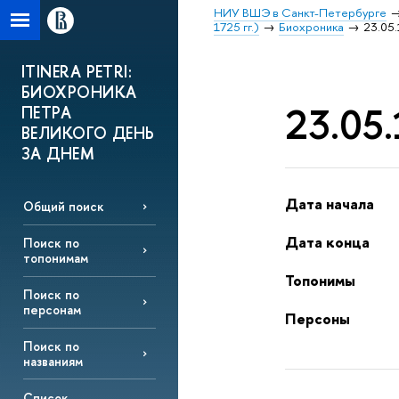
НИУ ВШЭ в Санкт-Петербурге
1725 гг.)
Биохроника
23.05.
ITINERA PETRI:
БИОХРОНИКА
23.05.
ПЕТРА
ВЕЛИКОГО ДЕНЬ
ЗА ДНЕМ
Дата начала
Общий поиск
Дата конца
Поиск по
топонимам
Топонимы
Поиск по
персонам
Персоны
Поиск по
названиям
Список