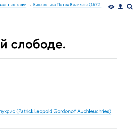
мент истории
Биохроника Петра Великого (1672-
ой слободе.
хрис (Patrick Leopold Gordonof Auchleuchries)