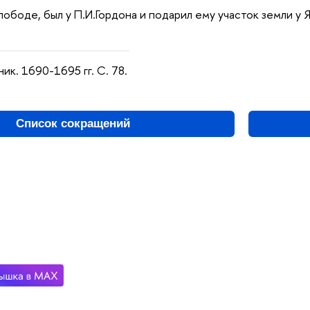
ободе, был у П.И.Гордона и подарил ему участок земли у Я
ник. 1690-1695 гг. С. 78.
Список сокращений