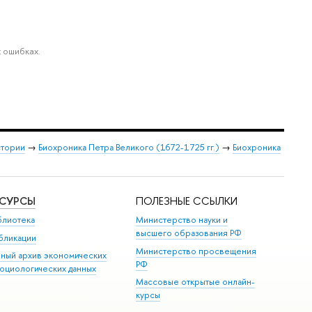
 ошибках.
стории
→
Биохроника Петра Великого (1672-1725 гг.)
→
Биохроника
ЕСУРСЫ
ПОЛЕЗНЫЕ ССЫЛКИ
блиотека
Министерство науки и
высшего образования РФ
бликации
Министерство просвещения
иный архив экономических
РФ
социологических данных
Массовые открытые онлайн-
курсы