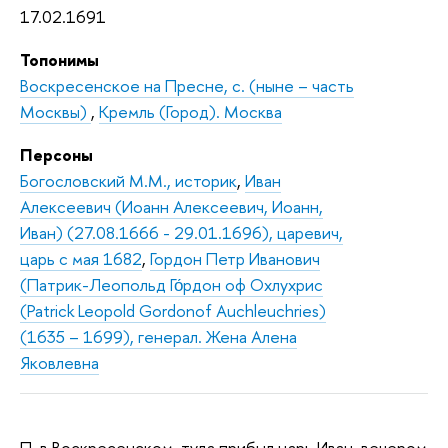
17.02.1691
Топонимы
Воскресенское на Пресне, с. (ныне – часть
Москвы)
,
Кремль (Город). Москва
Персоны
Богословский М.М., историк
,
Иван
Алексеевич (Иоанн Алексеевич, Иоанн,
Иван) (27.08.1666 - 29.01.1696), царевич,
царь с мая 1682
,
Гордон Петр Иванович
(Патрик-Леопольд Го́рдон оф Охлухрис
(Patrick Leopold Gordonof Auchleuchries)
(1635 – 1699), генерал. Жена Алена
Яковлевна
П. в Воскресенском, туда прибыл царь Иван, вечером