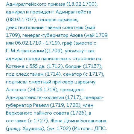
Адмиралтейского приказа (18.02.1700),
адмирал и президент Адмиралтейств
(08.03.1707), генерал-адмирал,
действительный тайный советник (май
1709), генерал-губернатор Азова (май 1709
или 06.02.1710 - 1719), граф (вместе с
П.М.Апраксиным)(1709), упомянут как
адмирал среди написанных к строение на
Котлине с 355 дв. (1712), боярин (1713?),
под следствием (1714), сенатор (с 1717),
подписал смертный приговор царевичу
Алексею (24.06.1718); президент
Адмиралтейств-коллегии (1717), генерал-
губернатор Ревеля (1719, 1720), член
Верховного тайного совета (1726), в
отставке (с 1727). Жена Домна Богдановна
(рожд. Хрущева), (ум. 1702) (Источн.: ДПС.