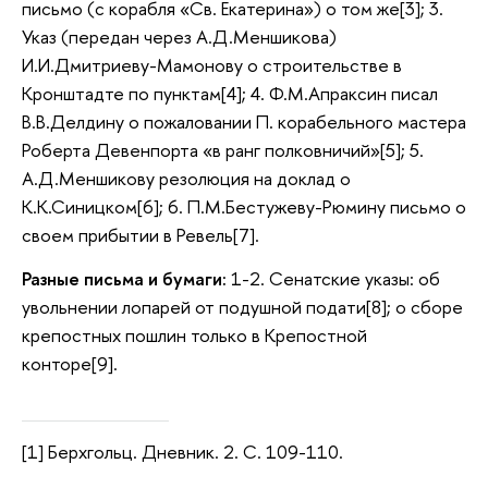
письмо (с корабля «Св. Екатерина») о том же[3]; 3.
Указ (передан через А.Д.Меншикова)
И.И.Дмитриеву-Мамонову о строительстве в
Кронштадте по пунктам[4]; 4. Ф.М.Апраксин писал
В.В.Делдину о пожаловании П. корабельного мастера
Роберта Девенпорта «в ранг полковничий»[5]; 5.
А.Д.Меншикову резолюция на доклад о
К.К.Синицком[6]; 6. П.М.Бестужеву-Рюмину письмо о
своем прибытии в Ревель[7].
Разные письма и бумаги:
1-2. Сенатские указы: об
увольнении лопарей от подушной подати[8]; о сборе
крепостных пошлин только в Крепостной
конторе[9].
[1] Берхгольц. Дневник. 2. С. 109-110.