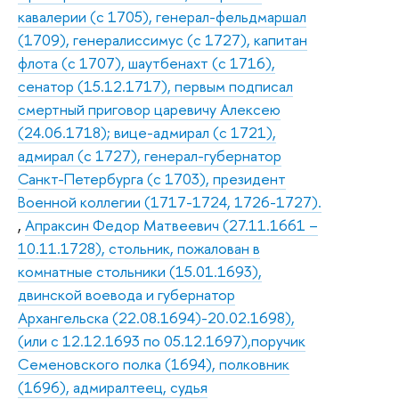
кавалерии (с 1705), генерал-фельдмаршал
(1709), генералиссимус (с 1727), капитан
флота (с 1707), шаутбенахт (с 1716),
сенатор (15.12.1717), первым подписал
смертный приговор царевичу Алексею
(24.06.1718); вице-адмирал (с 1721),
адмирал (с 1727), генерал-губернатор
Санкт-Петербурга (с 1703), президент
Военной коллегии (1717-1724, 1726-1727).
,
Апраксин Федор Матвеевич (27.11.1661 –
10.11.1728), стольник, пожалован в
комнатные стольники (15.01.1693),
двинской воевода и губернатор
Архангельска (22.08.1694)-20.02.1698),
(или с 12.12.1693 по 05.12.1697),поручик
Семеновского полка (1694), полковник
(1696), адмиралтеец, судья