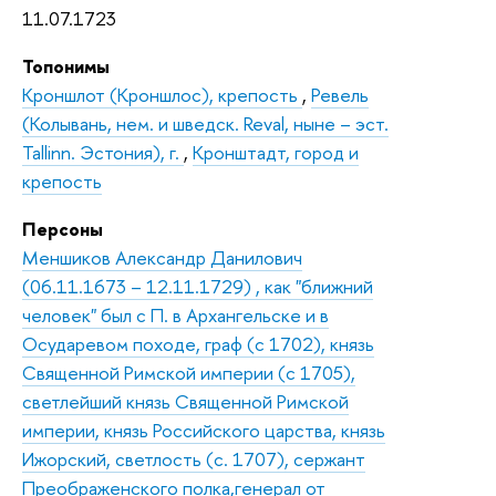
11.07.1723
Топонимы
Кроншлот (Кроншлос), крепость
,
Ревель
(Колывань, нем. и шведск. Reval, ныне – эст.
Tallinn. Эстония), г.
,
Кронштадт, город и
крепость
Персоны
Меншиков Александр Данилович
(06.11.1673 – 12.11.1729) , как "ближний
человек" был с П. в Архангельске и в
Осударевом походе, граф (с 1702), князь
Священной Римской империи (с 1705),
светлейший князь Священной Римской
империи, князь Российского царства, князь
Ижорский, светлость (с. 1707), сержант
Преображенского полка,генерал от