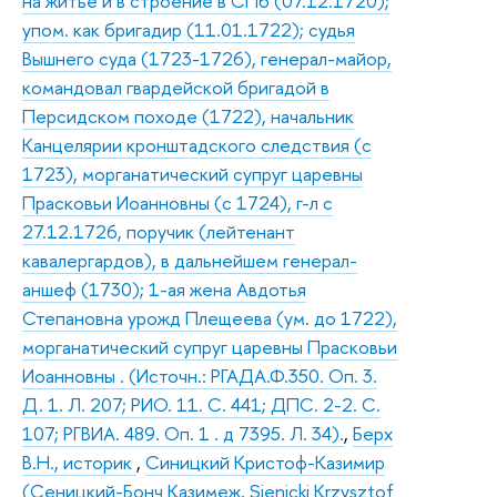
на житье и в строение в СПб (07.12.1720);
упом. как бригадир (11.01.1722); судья
Вышнего суда (1723-1726), генерал-майор,
командовал гвардейской бригадой в
Персидском походе (1722), начальник
Канцелярии кронштадского следствия (с
1723), морганатический супруг царевны
Прасковьи Иоанновны (с 1724), г-л с
27.12.1726, поручик (лейтенант
кавалергардов), в дальнейшем генерал-
аншеф (1730); 1-ая жена Авдотья
Степановна урожд Плещеева (ум. до 1722),
морганатический супруг царевны Прасковьи
Иоанновны . (Источн.: РГАДА.Ф.350. Оп. 3.
Д. 1. Л. 207; РИО. 11. С. 441; ДПС. 2-2. С.
107; РГВИА. 489. Оп. 1 . д 7395. Л. 34).
,
Берх
В.Н., историк
,
Синицкий Кристоф-Казимир
(Сеницкий-Бонч Казимеж, Sienicki Krzysztof