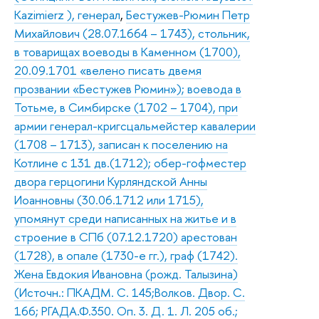
Kazimierz ), генерал
,
Бестужев-Рюмин Петр
Михайлович (28.07.1664 – 1743), стольник,
в товарищах воеводы в Каменном (1700),
20.09.1701 «велено писать двемя
прозвании «Бестужев Рюмин»); воевода в
Тотьме, в Симбирске (1702 – 1704), при
армии генерал-кригсцальмейстер кавалерии
(1708 – 1713), записан к поселению на
Котлине с 131 дв.(1712); обер-гофместер
двора герцогини Курляндской Анны
Иоанновны (30.06.1712 или 1715),
упомянут среди написанных на житье и в
строение в СПб (07.12.1720) арестован
(1728), в опале (1730-е гг.), граф (1742).
Жена Евдокия Ивановна (рожд. Талызина)
(Источн.: ПКАДМ. С. 145;Волков. Двор. С.
166; РГАДА.Ф.350. Оп. 3. Д. 1. Л. 205 об.;