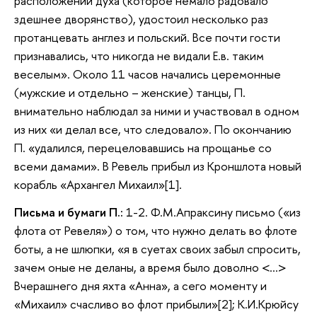
расположении духа (которое немало радовало
здешнее дворянство), удостоил несколько раз
протанцевать англез и польский. Все почти гости
признавались, что никогда не видали Е.в. таким
веселым». Около 11 часов начались церемонные
(мужские и отдельно – женские) танцы, П.
внимательно наблюдал за ними и участвовал в одном
из них «и делал все, что следовало». По окончанию
П. «удалился, перецеловавшись на прощанье со
всеми дамами». В Ревель прибыл из Кроншлота новый
корабль «Архангел Михаил»[1].
Письма и бумаги П.:
1-2. Ф.М.Апраксину письмо («из
флота от Ревеля») о том, что нужно делать во флоте
боты, а не шлюпки, «я в суетах своих забыл спросить,
зачем оные не деланы, а время было доволно <…>
Вчерашнего дня яхта «Анна», а сего моменту и
«Михаил» счасливо во флот прибыли»[2]; К.И.Крюйсу