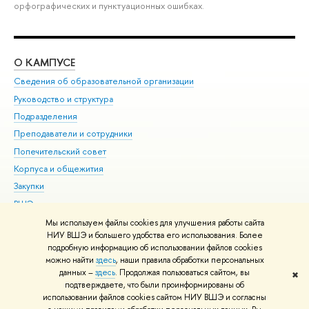
орфографических и пунктуационных ошибках.
О КАМПУСЕ
ОБ
Сведения об образовательной организации
Мер
Руководство и структура
Мер
Подразделения
Дов
Преподаватели и сотрудники
Ол
Попечительский совет
При
Корпуса и общежития
При
Закупки
Ди
ВШЭ для студентов с ограниченными возможностями
До
здоровья и инвалидностью
Ас
Мы используем файлы cookies для улучшения работы сайта
Версия для слабовидящих
НИУ ВШЭ и большего удобства его использования. Более
Обр
подробную информацию об использовании файлов cookies
Единая платежная страница
можно найти
здесь
, наши правила обработки персональных
данных –
здесь
. Продолжая пользоваться сайтом, вы
✖
Редактору
подтверждаете, что были проинформированы об
© НИУ ВШЭ 1993–2026
Адреса и контакты
Условия использования
использовании файлов cookies сайтом НИУ ВШЭ и согласны