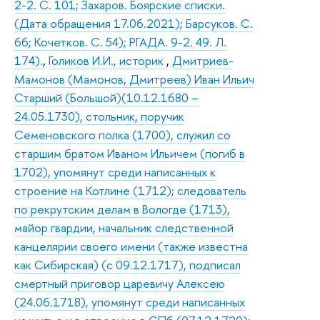
2-2. С. 101; Захаров. Боярские списки.
(Дата обращения 17.06.2021); Барсуков. С.
66; Кочетков. С. 54); РГАДА. 9-2. 49. Л.
174).
,
Голиков И.И., историк
,
Дмитриев-
Мамонов (Мамонов, Дмитреев) Иван Ильич
Старший (Большой)(10.12.1680 –
24.05.1730), стольник, поручик
Семеновского полка (1700), служил со
старшим братом Иваном Ильичем (погиб в
1702), упомянут среди написанных к
строение на Котлине (1712); следователь
по рекрутским делам в Вологде (1713),
майор гвардии, начальник следственной
канцелярии своего имени (также известна
как Сибирская) (с 09.12.1717), подписал
смертный приговор царевичу Алексею
(24.06.1718), упомянут среди написанных