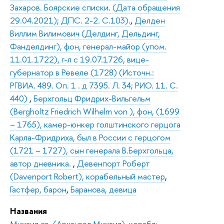
Захаров. Боярские списки. (Дата обращения
29.04.2021); ДПС. 2-2. С.103).
,
Делден
Виллим Вилимович (Делдинг, Дельдинг,
Фанделдинг), фон, генерал-майор (упом.
11.01.1722), г-л с 19.07.1726, вице-
губернатор в Ревеле (1728) (Источн.:
РГВИА. 489. Оп. 1 . д 7395. Л. 34; РИО. 11. С.
440)
,
Берхгольц Фридрих-Вильгельм
(Bergholtz Friedrich Wilhelm von ), фон, (1699
– 1765), камер-юнкер голштинского герцога
Карла-Фридриха, был в России с герцогом
(1721 – 1727), сын генерала В.Берхгольца,
автор дневника.
,
Девенпорт Роберт
(Davenport Robert), корабельный мастер
,
Гастфер, барон
,
Баранова, девица
Названия
Михаил св. (Архангел Михаил), корабль
,