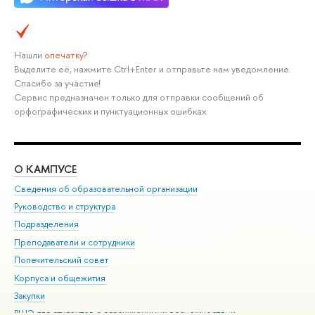
Нашли
опечатку
?
Выделите её, нажмите Ctrl+Enter и отправьте нам уведомление.
Спасибо за участие!
Сервис предназначен только для отправки сообщений об
орфографических и пунктуационных ошибках.
О КАМПУСЕ
ОБ
Сведения об образовательной организации
Мер
Руководство и структура
Мер
Подразделения
Дов
Преподаватели и сотрудники
Ол
Попечительский совет
При
Корпуса и общежития
При
Закупки
Ди
ВШЭ для студентов с ограниченными возможностями
До