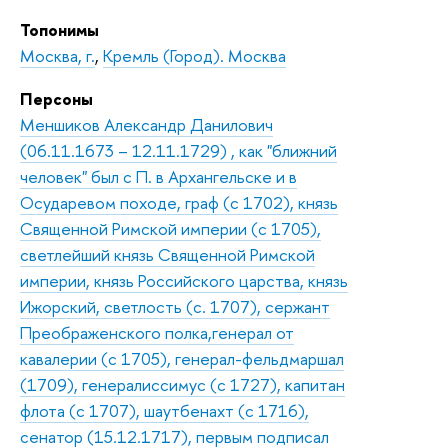
Топонимы
Москва, г.
,
Кремль (Город). Москва
Персоны
Меншиков Александр Данилович
(06.11.1673 – 12.11.1729) , как "ближний
человек" был с П. в Архангельске и в
Осударевом походе, граф (с 1702), князь
Священной Римской империи (с 1705),
светлейший князь Священной Римской
империи, князь Российского царства, князь
Ижорский, светлость (с. 1707), сержант
Преображенского полка,генерал от
кавалерии (с 1705), генерал-фельдмаршал
(1709), генералиссимус (с 1727), капитан
флота (с 1707), шаутбенахт (с 1716),
сенатор (15.12.1717), первым подписал