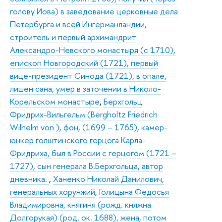
голову Иова) в заведование церковные дела
Петербурга и всей Ингерманландии,
строитель и первый архимандрит
Александро-Невского монастыря (с 1710),
епископ Новгородский (1721), первый
вице-президент Синода (1721), в опале,
лишен сана, умер в заточении в Николо-
Корельском монастыре
,
Берхгольц
Фридрих-Вильгельм (Bergholtz Friedrich
Wilhelm von ), фон, (1699 – 1765), камер-
юнкер голштинского герцога Карла-
Фридриха, был в России с герцогом (1721 –
1727), сын генерала В.Берхгольца, автор
дневника.
,
Ханенко Николай Данилович,
генеральных хорунжий
,
Голицына Федосья
Владимировна, княгиня (рожд. княжна
Долгорукая) (род. ок. 1688), жена, потом