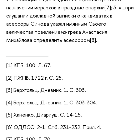
назначении иерархов в праздные епархии[7]; 3. «…при
слушании докладной выписки о кандидатах в
асессоры Синода указал имянным Своего
величества повелением» грека Анастасия
Михайлова определить асессором[8].
[1] КПБ. 100. Л. 67.
[2] ПЖПВ. 1722 г. С. 25.
[3] Берхгольц. Дневник. 1. С. 303.
[4] Берхгольц. Дневник. 1. С. 303-304.
[5] Ханенко. Диариуш. С. 14-15.
[6] ОДДСС. 2-1. Стб. 231-232. Прил. 4.
[7] КПБ. 100. Л. 70.