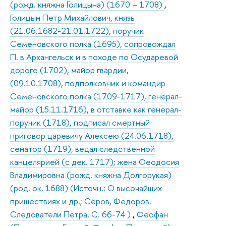
(рожд. княжна Голицына) (1670 – 1708)
,
Голицын Петр Михайлович, князь
(21.06.1682-21.01.1722), поручик
Семеновского полка (1695), сопровождал
П. в Архангельск и в походе по Осударевой
дороге (1702), майор гвардии,
(09.10.1708), подполковник и командир
Семеновского полка (1709-1717), генерал-
майор (15.11.1716), в отставке как генерал-
поручик (1718), подписал смертный
приговор царевичу Алексею (24.06.1718),
сенатор (1719), ведал следственной
канцелярией (с дек. 1717); жена Феодосия
Владимировна (рожд. княжна Долгорукая)
(род. ок. 1688) (Источн.: О высочайших
пришествиях и др.; Серов, Федоров.
Следователи Петра. С. 66-74 )
,
Феофан