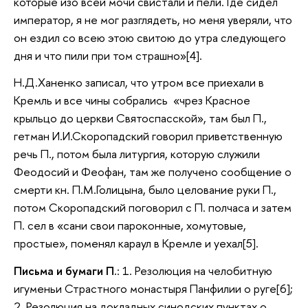
которые изо всей мочи свистали и пели. Где сидел
император, я не мог разглядеть, но меня уверяли, что
он ездил со всею этою свитою до утра следующего
дня и что пили при том страшно»[4].
Н.Д.Ханенко записал, что утром все приехали в
Кремль и все чины собрались «чрез Красное
крыльцо до церкви Святоспасской», там был П.,
гетман И.И.Скоропадский говорил приветственную
речь П., потом была литургия, которую служили
Феодосий и Феофан, там же получено сообщение о
смерти кн. П.М.Голицына, было целование руки П.,
потом Скоропадский поговорил с П. полчаса и затем
П. сел в «сани свои пароконные, хомутовые,
простые», поменял караул в Кремле и уехал[5].
Письма и бумаги П.
: 1. Резолюция на челобитную
игуменьи Страстного монастыря Панфилии о руге[6];
2. Резолюция на докладных синодских пунктах о