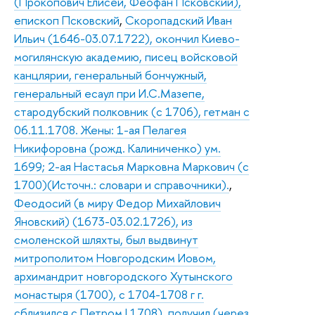
(Прокопович Елисей, Феофан Псковский),
епископ Псковский
,
Скоропадский Иван
Ильич (1646-03.07.1722), окончил Киево-
могилянскую академию, писец войсковой
канцлярии, генеральный бончужный,
генеральный есаул при И.С.Мазепе,
стародубский полковник (с 1706), гетман с
06.11.1708. Жены: 1-ая Пелагея
Никифоровна (рожд. Калиниченко) ум.
1699; 2-ая Настасья Марковна Маркович (с
1700)(Источн.: словари и справочники).
,
Феодосий (в миру Федор Михайлович
Яновский) (1673-03.02.1726), из
смоленской шляхты, был выдвинут
митрополитом Новгородским Иовом,
архимандрит новгородского Хутынского
монастыря (1700), с 1704-1708 г г.
сблизился с Петром I 1708), получил (через