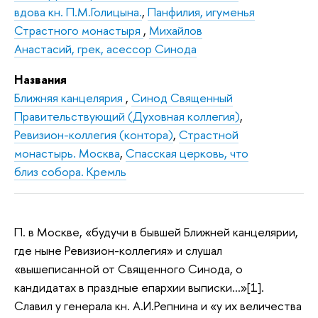
вдова кн. П.М.Голицына.
,
Панфилия, игуменья
Страстного монастыря
,
Михайлов
Анастасий, грек, асессор Синода
Названия
Ближняя канцелярия
,
Синод Священный
Правительствующий (Духовная коллегия)
,
Ревизион-коллегия (контора)
,
Страстной
монастырь. Москва
,
Спасская церковь, что
близ собора. Кремль
П. в Москве, «будучи в бывшей Ближней канцелярии,
где ныне Ревизион-коллегия» и слушал
«вышеписанной от Священного Синода, о
кандидатах в праздные епархии выписки…»[1].
Славил у генерала кн. А.И.Репнина и «у их величества