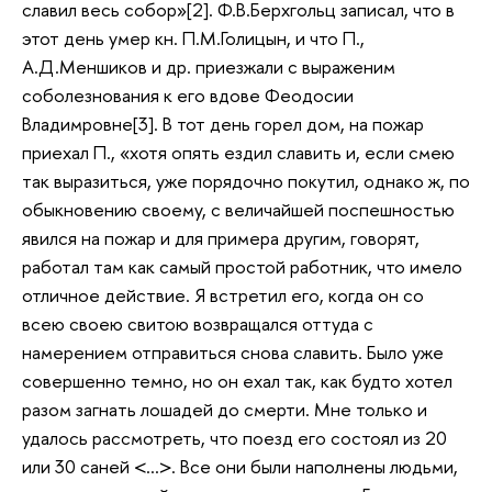
славил весь собор»[2]. Ф.В.Берхгольц записал, что в
этот день умер кн. П.М.Голицын, и что П.,
А.Д.Меншиков и др. приезжали с выраженим
соболезнования к его вдове Феодосии
Владимровне[3]. В тот день горел дом, на пожар
приехал П., «хотя опять ездил славить и, если смею
так выразиться, уже порядочно покутил, однако ж, по
обыкновению своему, с величайшей поспешностью
явился на пожар и для примера другим, говорят,
работал там как самый простой работник, что имело
отличное действие. Я встретил его, когда он со
всею своею свитою возвращался оттуда с
намерением отправиться снова славить. Было уже
совершенно темно, но он ехал так, как будто хотел
разом загнать лошадей до смерти. Мне только и
удалось рассмотреть, что поезд его состоял из 20
или 30 саней <…>. Все они были наполнены людьми,