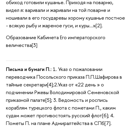
обиход готовили кушанье. Приходя на поварню,
видел я: варивали и жаривали на той поварне и
ношивали в его государевы хорому кушанье постное
- всякую рыбу и жареное гуси, и куры…»[2].
Образование Кабинета Его императорского
величества[3]
Письма и бумаги П.
: 1. Указ о пожаловании
переводчика Посольского приказа П.П.Шафирова в
тайные секретари[4];2.Указ от «22 день » о
подчинении Ржевы Володимировой Семеновской
приказной палате[5]; 3. Ведомость и роспись
кораблям турецкого флота с пометами П., каким
судам может противостоять русский флот[6]; 4.
Пометы П. на плане Адмиралтейства в СПб[7].