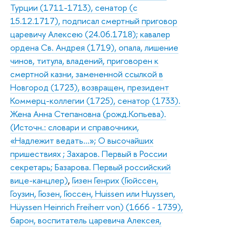
Турции (1711-1713), сенатор (с
15.12.1717), подписал смертный приговор
царевичу Алексею (24.06.1718); кавалер
ордена Св. Андрея (1719), опала, лишение
чинов, титула, владений, приговорен к
смертной казни, замененной ссылкой в
Новгород (1723), возвращен, президент
Коммерц-коллегии (1725), сенатор (1733).
Жена Анна Степановна (рожд.Копьева).
(Источн.: словари и справочники,
«Надлежит ведать…»; О высочайших
пришествиях ; Захаров. Первый в России
секретарь; Базарова. Первый российский
вице-канцлер)
,
Гизен Генрих (Гюйссен,
Гоузин, Гюзен, Гюссен, Huissen или Huyssen,
Hüyssen Heinrich Freiherr von) (1666 - 1739),
барон, воспитатель царевича Алексея,