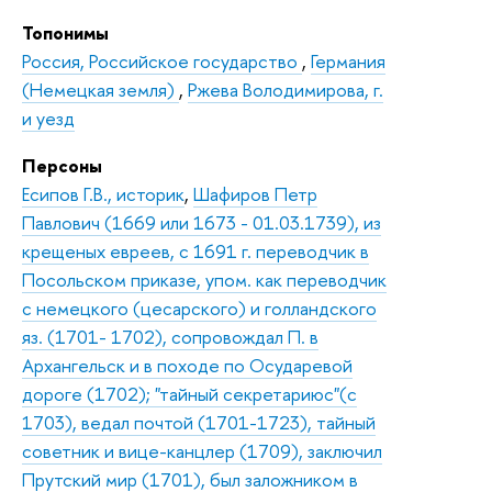
Топонимы
Россия, Российское государство
,
Германия
(Немецкая земля)
,
Ржева Володимирова, г.
и уезд
Персоны
Есипов Г.В., историк
,
Шафиров Петр
Павлович (1669 или 1673 - 01.03.1739), из
крещеных евреев, с 1691 г. переводчик в
Посольском приказе, упом. как переводчик
с немецкого (цесарского) и голландского
яз. (1701- 1702), сопровождал П. в
Архангельск и в походе по Осударевой
дороге (1702); "тайный секретариюс"(с
1703), ведал почтой (1701-1723), тайный
советник и вице-канцлер (1709), заключил
Прутский мир (1701), был заложником в