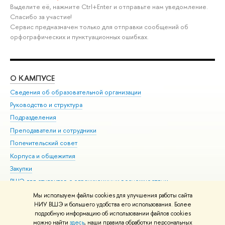
Выделите её, нажмите Ctrl+Enter и отправьте нам уведомление.
Спасибо за участие!
Сервис предназначен только для отправки сообщений об
орфографических и пунктуационных ошибках.
О КАМПУСЕ
ОБ
Сведения об образовательной организации
Мер
Руководство и структура
Мер
Подразделения
Дов
Преподаватели и сотрудники
Ол
Попечительский совет
При
Корпуса и общежития
При
Закупки
Ди
ВШЭ для студентов с ограниченными возможностями
До
здоровья и инвалидностью
Ас
Мы используем файлы cookies для улучшения работы сайта
Версия для слабовидящих
НИУ ВШЭ и большего удобства его использования. Более
Обр
подробную информацию об использовании файлов cookies
Единая платежная страница
можно найти
здесь
, наши правила обработки персональных