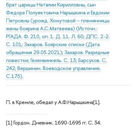
брат царицы Наталии Кирилловны, сын
Федора Полуектовича Нарышкина и Евдокии
Петровны (урожд. Хомутовой – племянницы
жены боярина А.С.Матвеева) (Источн.:
РГАДА. Ф. 210, оп. 1. Д. 11. Л. 60; ДПС. 2-2.
С. 101; Захаров. Боярские списки (Дата
обращения 29.05.2021); Захаров. Разрядные
повестки; Гезенвинкель. С. 13; Барсуков. С.
242; Вершинин. Воеводское управление.
С.175).
П. в Кремле, обедал у А.Ф.Нарышкина[1].
[1] Гордон. Дневник. 1690-1695 гг. С. 34.