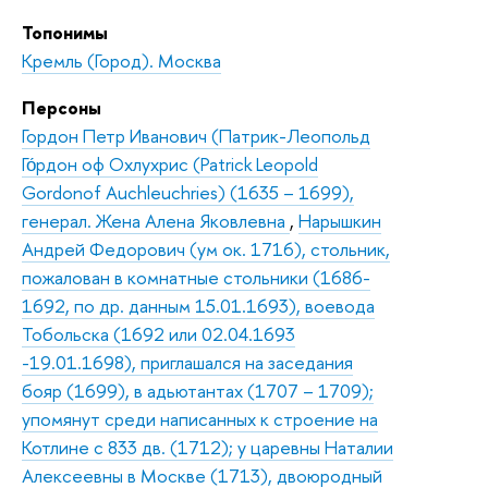
Топонимы
Кремль (Город). Москва
Персоны
Гордон Петр Иванович (Патрик-Леопольд
Го́рдон оф Охлухрис (Patrick Leopold
Gordonof Auchleuchries) (1635 – 1699),
генерал. Жена Алена Яковлевна
,
Нарышкин
Андрей Федорович (ум ок. 1716), стольник,
пожалован в комнатные стольники (1686-
1692, по др. данным 15.01.1693), воевода
Тобольска (1692 или 02.04.1693
-19.01.1698), приглашался на заседания
бояр (1699), в адьютантах (1707 – 1709);
упомянут среди написанных к строение на
Котлине с 833 дв. (1712); у царевны Наталии
Алексеевны в Москве (1713), двоюродный