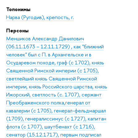
Топонимы
Нарва (Ругодив), крепость, г.
Персоны
Меншиков Александр Данилович
(06.11.1673 – 12.11.1729) , как "ближний
человек" был с П. в Архангельске и в
Осударевом походе, граф (с 1702), князь
Священной Римской империи (с 1705),
светлейший князь Священной Римской
империи, князь Российского царства, князь
Ижорский, светлость (с. 1707), сержант
Преображенского полка,генерал от
кавалерии (с 1705), генерал-фельдмаршал
(1709), генералиссимус (с 1727), капитан
флота (с 1707), шаутбенахт (с 1716),
сенатор (15.12.1717), первым подписал