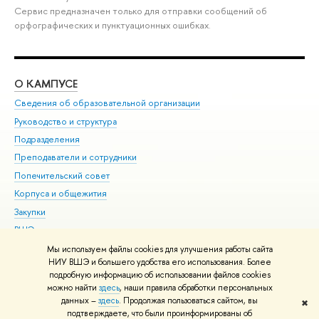
Сервис предназначен только для отправки сообщений об
орфографических и пунктуационных ошибках.
О КАМПУСЕ
ОБ
Сведения об образовательной организации
Мер
Руководство и структура
Мер
Подразделения
Дов
Преподаватели и сотрудники
Ол
Попечительский совет
При
Корпуса и общежития
При
Закупки
Ди
ВШЭ для студентов с ограниченными возможностями
До
здоровья и инвалидностью
Ас
Мы используем файлы cookies для улучшения работы сайта
Версия для слабовидящих
НИУ ВШЭ и большего удобства его использования. Более
Обр
подробную информацию об использовании файлов cookies
Единая платежная страница
можно найти
здесь
, наши правила обработки персональных
данных –
здесь
. Продолжая пользоваться сайтом, вы
✖
Редактору
подтверждаете, что были проинформированы об